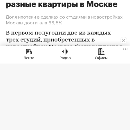
разные квартиры в Москве
Доля ипотеки в сделках со студиями в новостройках
Москвы достигала 66,5%
В первом полугодии две из каждых
трех студий, приобретенных в
новостройках Москвы, были куплены в
ипотеку. В сегменте трешек ипотечных
Лента
Радио
Офисы
сделок менее половины, а среди
четырехкомнатных квартир — лишь
около четверти