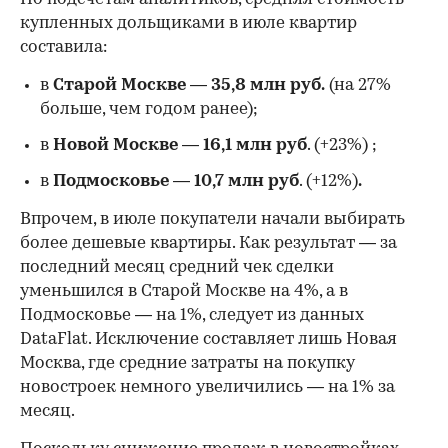
купленных дольщиками в июле квартир
составила:
в
Старой Москве
—
35,8 млн руб.
(на 27%
больше, чем годом ранее);
в
Новой Москве
—
16,1 млн руб
. (+23%)
;
в
Подмосковье
—
10,7 млн руб
. (+12%)
.
Впрочем, в июле покупатели начали выбирать
более дешевые квартиры. Как результат — за
последний месяц средний чек сделки
уменьшился в Старой Москве на 4%, а в
Подмосковье — на 1%, следует из данных
DataFlat. Исключение составляет лишь Новая
Москва, где средние затраты на покупку
новостроек немного увеличились — на 1% за
месяц.