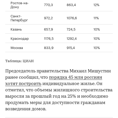
Ростов-на-
770,3
863,4
12%
Дону
Санкт-
972,2
1076,6
11%
Петербург
Казань
657,9
724,5
10%
Краснодар
1176,5
1292,4
10%
Москва
833,9
915,4
10%
Таблица: ЦИАН
Председатель правительства Михаил Мишустин
ранее сообщил, что
порядка 45 млн россиян
хотят построить
индивидуальное жилье. Он
отметил, что объемы жилищного строительства
выросли за прошлый год на 25% и необходимо
продумать меры для доступности гражданам
возведения домов.