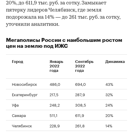
20%, до 611,9 тыс. руб. за сотку. Замыкает
пятерку лидеров Челябинск, где земля
подорожала на 14% — до 261 тыс. руб. за сотку,
уточнили аналитики.
Мегаполисы России с наибольшим ростом
цен на землю под ИЖС
Город
Январь
Сентябрь
Динамика
2022
2022
года
года
Новосибирск
486,0
694,0
43%
00:00
/
00:00
Екатеринбург
217,5
287,9
32%
Уфа
248,2
308,5
24%
Самара
511,1
611,9
20%
Челябинск
228,9
261,8
14%