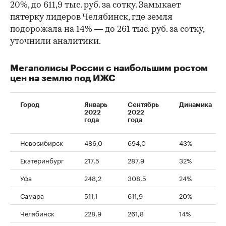
20%, до 611,9 тыс. руб. за сотку. Замыкает
пятерку лидеров Челябинск, где земля
подорожала на 14% — до 261 тыс. руб. за сотку,
уточнили аналитики.
Мегаполисы России с наибольшим ростом
цен на землю под ИЖС
Город
Январь
Сентябрь
Динамика
2022
2022
года
года
Новосибирск
486,0
694,0
43%
00:00
/
00:00
Екатеринбург
217,5
287,9
32%
Уфа
248,2
308,5
24%
Самара
511,1
611,9
20%
Челябинск
228,9
261,8
14%