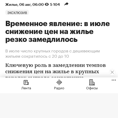
Жилье
⁠,
06 авг, 06:00
5 104
ЭКСКЛЮЗИВ
Временное явление: в июле
снижение цен на жилье
резко замедлилось
В июле число крупных городов с дешевеющим
жильем сократилось с 20 до 10
Ключевую роль в замедлении темпов
снижения цен на жилье в крупных
городах сыграло сокращение
предложения. В условиях
Лента
Радио
Офисы
сохраняющейся неопределенности
собственники отложили сделки. Еще
одна причина тренда — оживление
спроса