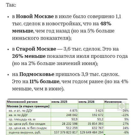
Так:
в
Новой Москве
в июле было совершено 1,1
тыс. сделок в новостройках, что на
48%
меньше
, чем год назад (но на 5% больше
июньского показателя);
в
Старой Москве
— 3,6 тыс. сделок. Это на
26%
меньше
показателя июля прошлого года
00:00
/
00:00
(но на 2% больше значений июня);
на
Подмосковье
пришлось 3,9 тыс. сделок.
Это на
11% больше
, чем годом ранее (но на 4%
меньше, чем в июне).