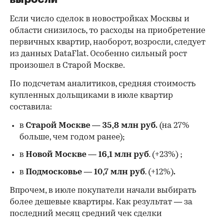
Если число сделок в новостройках Москвы и
области снизилось, то расходы на приобретение
первичных квартир, наоборот, возросли, следует
из данных DataFlat. Особенно сильный рост
произошел в Старой Москве.
По подсчетам аналитиков, средняя стоимость
купленных дольщиками в июле квартир
составила:
в
Старой Москве
—
35,8 млн руб.
(на 27%
больше, чем годом ранее);
в
Новой Москве
—
16,1 млн руб
. (+23%)
;
в
Подмосковье
—
10,7 млн руб
. (+12%)
.
Впрочем, в июле покупатели начали выбирать
более дешевые квартиры. Как результат — за
последний месяц средний чек сделки