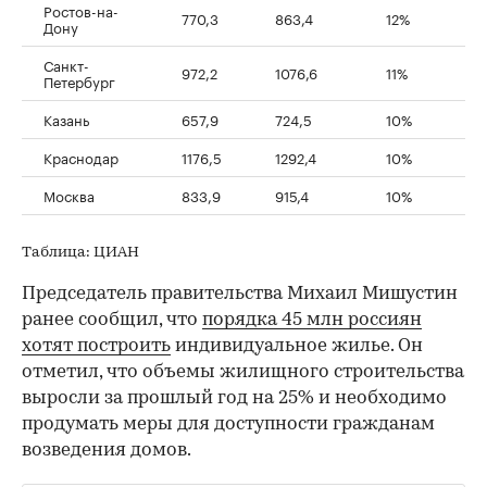
Ростов-на-
770,3
863,4
12%
Дону
Санкт-
972,2
1076,6
11%
Петербург
Казань
657,9
724,5
10%
Краснодар
1176,5
1292,4
10%
Москва
833,9
915,4
10%
Таблица: ЦИАН
Председатель правительства Михаил Мишустин
ранее сообщил, что
порядка 45 млн россиян
хотят построить
индивидуальное жилье. Он
отметил, что объемы жилищного строительства
выросли за прошлый год на 25% и необходимо
продумать меры для доступности гражданам
возведения домов.