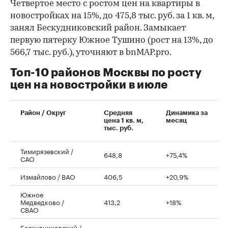
Четвертое место с ростом цен на квартиры в
новостройках на 15%, до 475,8 тыс. руб. за 1 кв. м,
занял Бескудниковский район. Замыкает
первую пятерку Южное Тушино (рост на 13%, до
566,7 тыс. руб.), уточняют в bnMAP.pro.
Топ-10 районов Москвы по росту
цен на новостройки в июле
00:00
/
00:00
Район / Округ
Средняя
Динамика за
цена 1 кв. м,
месяц
тыс. руб.
Тимирязевский /
648,8
+75,4%
САО
Измайлово / ВАО
406,5
+20,9%
Южное
Медведково /
413,2
+18%
СВАО
Бескудниковский /