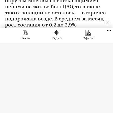
округом Москвы со снижающимися
ценами на жилье был ЦАО, то в июле
таких локаций не осталось — вторичка
подорожала везде. В среднем за месяц
рост составил от 0,2 до 2,9%
Лента
Радио
Офисы
Фото: BestPhotoPlus / Shutterstock / FOTODOM
В июле цены на вторичном рынке повысились