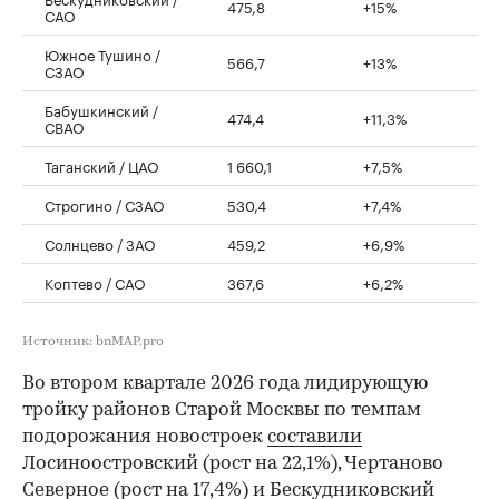
475,8
+15%
САО
Южное Тушино /
566,7
+13%
СЗАО
Бабушкинский /
474,4
+11,3%
СВАО
Таганский / ЦАО
1 660,1
+7,5%
Строгино / СЗАО
530,4
+7,4%
Солнцево / ЗАО
459,2
+6,9%
Коптево / САО
367,6
+6,2%
Источник: bnMAP.pro
Во втором квартале 2026 года лидирующую
тройку районов Старой Москвы по темпам
подорожания новостроек
составили
Лосиноостровский (рост на 22,1%), Чертаново
Северное (рост на 17,4%) и Бескудниковский