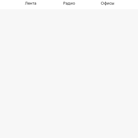
Лента
Радио
Офисы
сделок менее половины, а среди
четырехкомнатных квартир — лишь
около четверти
Фото: LudaZuy / Shutterstock / FOTODOM
По итогам первого полугодия 2026 года доля
ипотечных сделок в новостройках Москвы