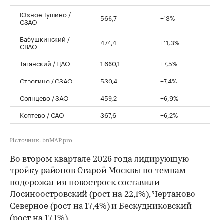
Южное Тушино /
566,7
+13%
СЗАО
Бабушкинский /
474,4
+11,3%
СВАО
Таганский / ЦАО
1 660,1
+7,5%
Строгино / СЗАО
530,4
+7,4%
Солнцево / ЗАО
459,2
+6,9%
Коптево / САО
367,6
+6,2%
Источник: bnMAP.pro
Во втором квартале 2026 года лидирующую
тройку районов Старой Москвы по темпам
подорожания новостроек
составили
Лосиноостровский (рост на 22,1%), Чертаново
Северное (рост на 17,4%) и Бескудниковский
(рост на 17,1%).