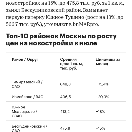
новостройках на 15%, до 475,8 тыс. руб. за 1 кв. м,
занял Бескудниковский район. Замыкает
первую пятерку Южное Тушино (рост на 13%, до
566,7 тыс. руб.), уточняют в bnMAP.pro.
Топ-10 районов Москвы по росту
цен на новостройки в июле
00:00
/
00:00
Район / Округ
Средняя
Динамика за
цена 1 кв. м,
месяц
тыс. руб.
Тимирязевский /
648,8
+75,4%
САО
Измайлово / ВАО
406,5
+20,9%
Южное
Медведково /
413,2
+18%
СВАО
Бескудниковский /
475,8
+15%
САО