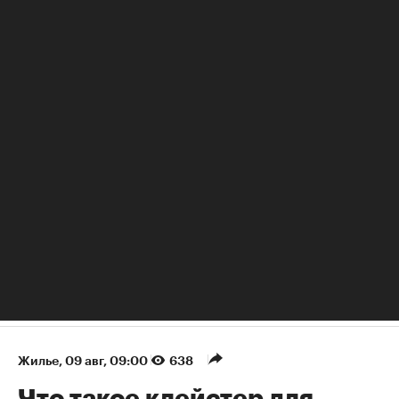
РБК Образование
«Не бейте людей по рукам»: почему вредно наказывать за
промахи и ошибки
Жилье
⁠,
09 авг, 09:00
638
Что такое клейстер для