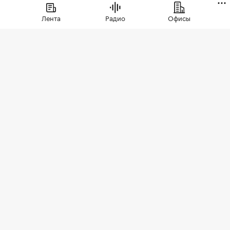
появлением в экспозиции нового
Лента
Радио
Офисы
проекта бизнес-класса
Фото: Elena Koromyslova / Shutterstock / FOTODOM
Тимирязевский район занял первое место в
рейтинге локаций Старой Москвы по темпам
роста цен на новостройки за месяц. В июле 2026