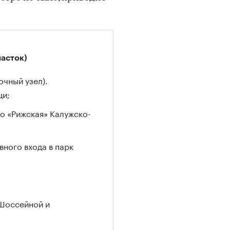
асток)
чный узел).
щи;
ро «Рижская» Калужско-
вного входа в парк
 Шоссейной и