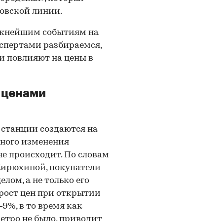
совской линии.
ажнейшим событиям на
спертами разбираемся,
и повлияют на цены в
с ценами
 станции создаются на
ьного изменения
е происходит. По словам
ирюхиной, покупатели
лом, а не только его
 рост цен при открытии
9%, в то время как
етро не было, приводит