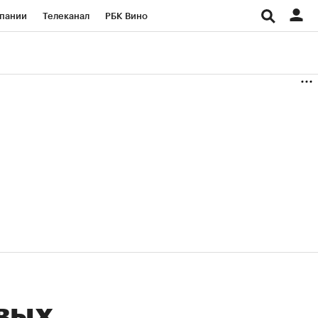
пании
Телеканал
РБК Вино
ациональные проекты
Город
аншизы
Газета
ка
Бизнес
овых