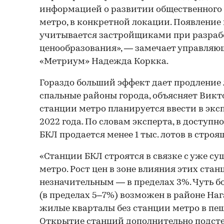
информацией о развитии общественного т
метро, в конкретной локации. Появление
учитывается застройщиками при разраб
ценообразования», — замечает управля
«Метриум» Надежда Коркка.
Гораздо больший эффект дает продление
спальные районы города, объясняет Викт
станции метро планируется ввести в экс
2022 года. По словам эксперта, в доступн
БКЛ продается менее 1 тыс. лотов в строя
«Станции БКЛ строятся в связке с уже 
метро. Рост цен в зоне влияния этих стан
незначительным — в пределах 3%. Чуть б
(в пределах 5–7%) возможен в районе Наг
жилые кварталы без станции метро в пеш
Открытие станций дополнительно подсте