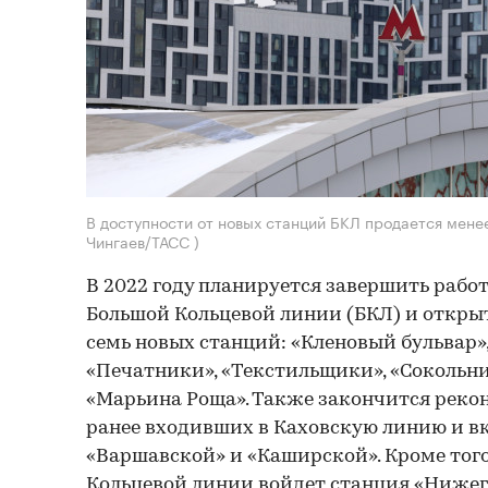
В доступности от новых станций БКЛ продается менее
Чингаев/ТАСС )
В 2022 году планируется завершить рабо
Большой Кольцевой линии (БКЛ) и откры
семь новых станций: «Кленовый бульвар»
«Печатники», «Текстильщики», «Сокольни
«Марьина Роща». Также закончится реко
ранее входивших в Каховскую линию и в
«Варшавской» и «Каширской». Кроме того
Кольцевой линии войдет станция «Нижег