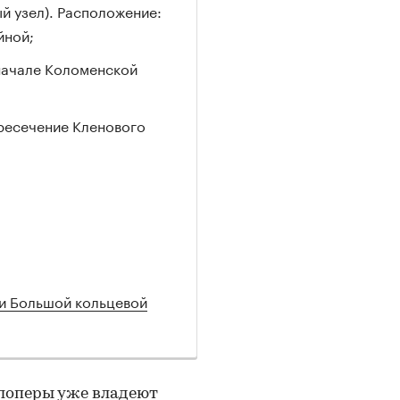
 узел). Расположение:
йной;
 начале Коломенской
ересечение Кленового
ии Большой кольцевой
елоперы уже владеют