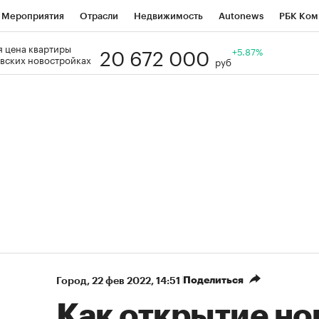
Мероприятия
Отрасли
Недвижимость
Autonews
РБК Ком
20 672 000
 цена квартиры
Образование
РБК Курсы
РБК Life
Тренды
+5.87%
Визионеры
Н
вских новостройках
руб
Дискуссионный клуб
Исследования
Кредитные рейтинги
Фр
Спецпроекты
Проверка контрагентов
Политика
Экономи
к наличной валюты
Поделиться
Город
⁠,
22 фев 2022, 14:51
Как открытие н