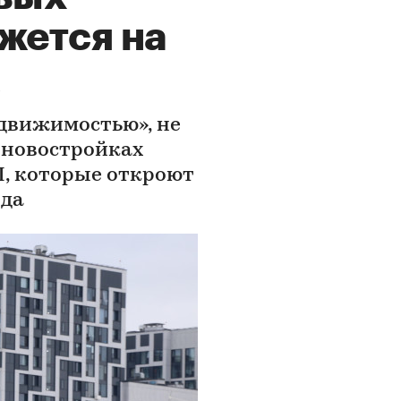
жется на
движимостью», не
 новостройках
Л, которые откроют
ода