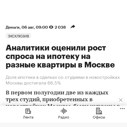
Деньги
⁠,
06 авг, 09:00
2 038
ЭКСКЛЮЗИВ
Аналитики оценили рост
спроса на ипотеку на
разные квартиры в Москве
Доля ипотеки в сделках со студиями в новостройках
Москвы достигала 66,5%
В первом полугодии две из каждых
трех студий, приобретенных в
новостройках Москвы, были куплены в
ипотеку. В сегменте трешек ипотечных
Лента
Радио
Офисы
сделок менее половины, а среди