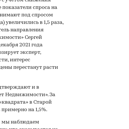
о с учетом снижения
е показатели спроса на
онимают под спросом
 увеличились в 1,5 раза,
тель направления
жимости» Сергей
екабря 2021 года
озирует эксперт,
ти, интерес
 цены перестанут расти
одтверждают и в
т Недвижимости». За
 «квадрата» в Старой
 примерно на 1,5%.
ок мы наблюдаем