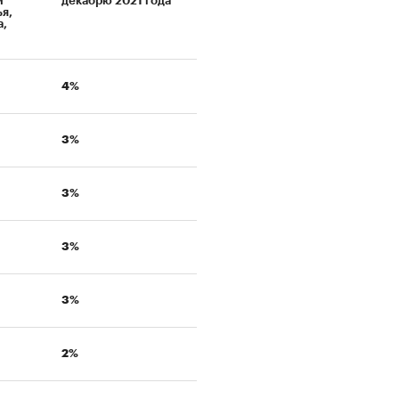
м
декабрю 2021 года
я,
а,
4%
3%
3%
3%
3%
2%