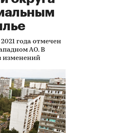
мальным
илье
2021 года отмечен
ападном АО. В
ез изменений