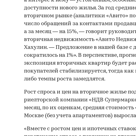
а интерес к нему — устойчивым, особенн
доступности нового жилья. За год средни
вторичном рынке (аналитики «Авито» п
число обращений за контактами продавца)
а за месяц — на 15%, — говорит руководи
вторичная недвижимость «Авито Недви
Хахулин. — Предложение в нашей базе с д
сократилось на 1%». В перспективе, прогн
экспозиция вторичных квартир будет рас
покупателей стабилизируется, тогда как
либо темпы роста замедлятся.
Рост спроса и цен на вторичное жилье п
риелторской компании «НДВ Супермарке
месяц, по их оценкам, средняя стоимость
Москве (без учета апартаментов) выросла
«Вместе с ростом цен и ипотечных став