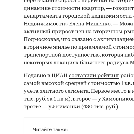
перетекание спроса с первички на вторич
динамике стоимости квартир, — говорит
департамента городской недвижимости
Недвижимости» Елена Мищенко. — Можн
активный прирост цен на вторичном ры
Подмосковья, что связано с активизацией
вторичное жилье по приемлемой стоимос
транспортной доступностью, которая наб
некоторых локациях ближнего радиуса М
Недавно в ЦИАН
составили рейтинг
райо
самой высокой средней стоимостью 1 кв.
учета элитного сегмента. Первое место в 
тыс. руб. за 1 кв.м), второе — у Хамовников 
третье — у Якиманки (430 тыс. руб.).
Читайте также: