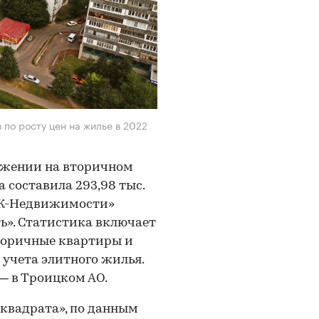
по росту цен на жилье в 2022
ложении на вторичном
 составила 293,98 тыс.
РБК-Недвижимости»
». Статистика включает
торичные квартиры и
учета элитного жилья.
— в Троицком АО.
«квадрата», по данным