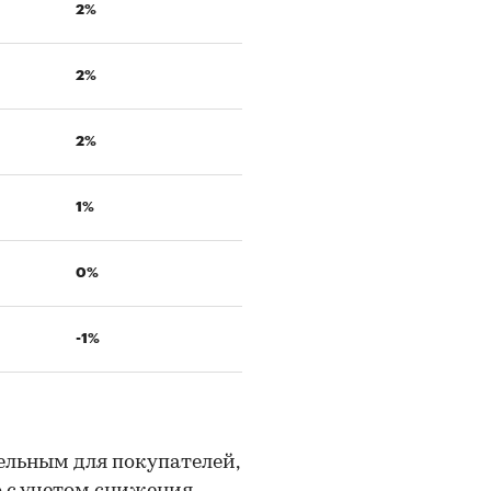
2%
2%
2%
1%
0%
-1%
ельным для покупателей,