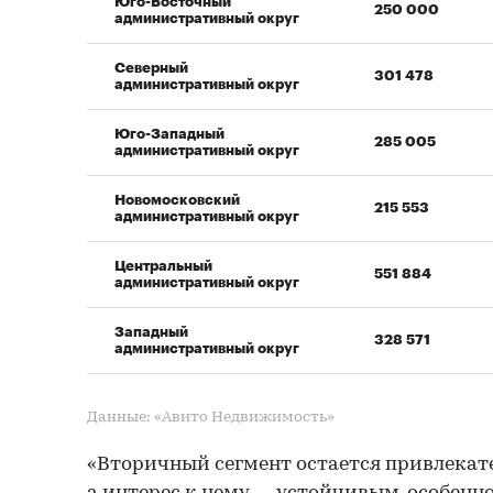
Юго-Восточный
250 000
административный округ
Северный
301 478
административный округ
Юго-Западный
285 005
административный округ
Новомосковский
215 553
административный округ
Центральный
551 884
административный округ
Западный
328 571
административный округ
Данные: «Авито Недвижимость»
«Вторичный сегмент остается привлекат