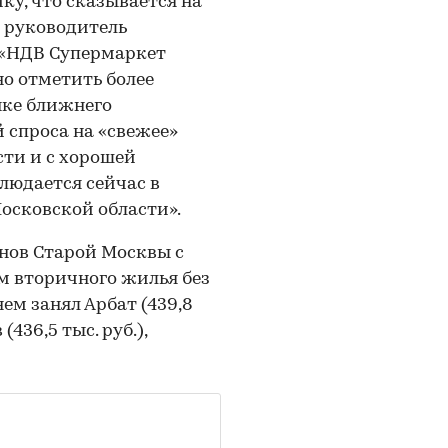
ку, что сказывается на
 руководитель
 «НДВ Супермаркет
о отметить более
нке ближнего
 спроса на «свежее»
ти и с хорошей
людается сейчас в
осковской области».
нов Старой Москвы с
 м вторичного жилья без
нем занял Арбат (439,8
(436,5 тыс. руб.),