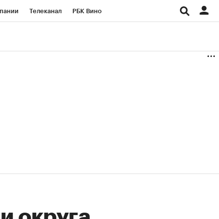
пании
Телеканал
РБК Вино
ациональные проекты
Город
аншизы
Газета
ка
Бизнес
и округа