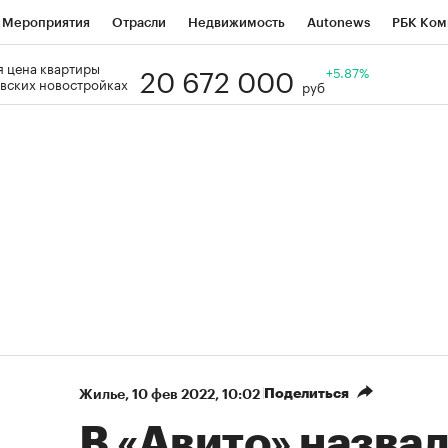
Мероприятия
Отрасли
Недвижимость
Autonews
РБК Ком
20 672 000
 цена квартиры
Образование
РБК Курсы
РБК Life
Тренды
+5.87%
Визионеры
Н
вских новостройках
руб
Дискуссионный клуб
Исследования
Кредитные рейтинги
Фр
Спецпроекты
Проверка контрагентов
Политика
Экономи
к наличной валюты
Поделиться
Жилье
⁠,
10 фев 2022, 10:02
В «Авито» назвал