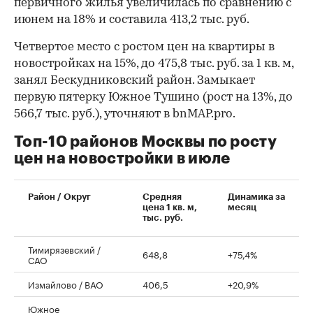
первичного жилья увеличилась по сравнению с
июнем на 18% и составила 413,2 тыс. руб.
Четвертое место с ростом цен на квартиры в
новостройках на 15%, до 475,8 тыс. руб. за 1 кв. м,
занял Бескудниковский район. Замыкает
первую пятерку Южное Тушино (рост на 13%, до
566,7 тыс. руб.), уточняют в bnMAP.pro.
Топ-10 районов Москвы по росту
цен на новостройки в июле
00:00
/
00:00
Район / Округ
Средняя
Динамика за
цена 1 кв. м,
месяц
тыс. руб.
Тимирязевский /
648,8
+75,4%
САО
Измайлово / ВАО
406,5
+20,9%
Южное