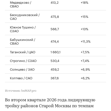
Медведково /
413,2
+18%
СВАО
Бескудниковский /
475,8
+15%
САО
Южное Тушино /
566,7
+13%
СЗАО
Бабушкинский /
474,4
+11,3%
СВАО
Таганский / ЦАО
1 660,1
+7,5%
Строгино / СЗАО
530,4
+7,4%
Солнцево / ЗАО
459,2
+6,9%
Коптево / САО
367,6
+6,2%
Источник: bnMAP.pro
Во втором квартале 2026 года лидирующую
тройку районов Старой Москвы по темпам