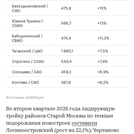
Бескудниковский /
475,8
+15%
САО
Южное Тушино /
566,7
+13%
СЗАО
Бабушкинский /
474,4
+11,3%
СВАО
Таганский / ЦАО
1 660,1
+7,5%
Строгино / СЗАО
530,4
+7,4%
Солнцево / ЗАО
459,2
+6,9%
Коптево / САО
367,6
+6,2%
Источник: bnMAP.pro
Во втором квартале 2026 года лидирующую
тройку районов Старой Москвы по темпам
подорожания новостроек
составили
Лосиноостровский (рост на 22,1%), Чертаново