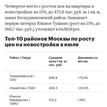
Четвертое место с ростом цен на квартиры в
новостройках на 15%, до 475,8 тыс. руб. за 1 кв. м,
занял Бескудниковский район. Замыкает
первую пятерку Южное Тушино (рост на 13%, до
566,7 тыс. руб.), уточняют в bnMAP.pro.
Топ-10 районов Москвы по росту
цен на новостройки в июле
00:00
/
00:00
Район / Округ
Средняя
Динамика за
цена 1 кв. м,
месяц
тыс. руб.
Тимирязевский /
648,8
+75,4%
САО
Измайлово / ВАО
406,5
+20,9%
Южное
Медведково /
413,2
+18%
СВАО