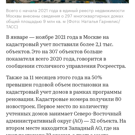
Всего с начала 2021 года в единый реестр недвижимости
Москвы внесены сведения о 297 многоквартирных домах
общей площадью 9 млн кв. м
(Фото: Наталья Гарнелис/
ТАСС)
В январе — ноябре 2021 года в Москве на
кадастровый учет поставили более 2,1 тыс.
объектов. Это на 307 объектов больше
показателя всего 2020 года, говорится в
сообщении столичного управления Росреестра.
Также за 11 месяцев этого года на 50%
превышен годовой объем постановки на
кадастровый учет домов в рамках программы
реновации. Кадастровые номера получили 80
новостроек. Первое место по количеству
учтенных домов занимает Северо-Восточный
административный округ (АО) — 32 объекта. На
втором месте находится Западный АО, где на