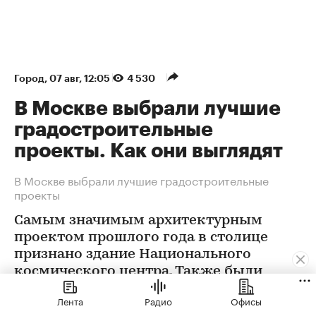
Город
⁠,
07 авг, 12:05
4 530
В Москве выбрали лучшие
градостроительные
проекты. Как они выглядят
В Москве выбрали лучшие градостроительные
проекты
Самым значимым архитектурным
проектом прошлого года в столице
признано здание Национального
космического центра. Также были
определены победители еще в 12
Лента
Радио
Офисы
номинациях