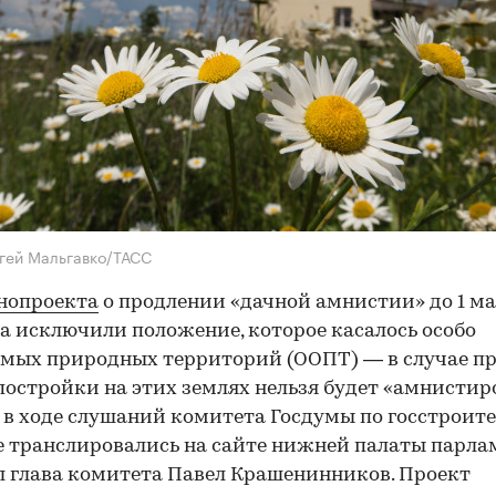
гей Мальгавко/ТАСС
нопроекта
о продлении «дачной амнистии» до 1 м
да исключили положение, которое касалось особо
мых природных территорий (ООПТ) — в случае п
постройки на этих землях нельзя будет «амнистиро
 в ходе слушаний комитета Госдумы по госстроите
 транслировались на сайте нижней палаты парла
 глава комитета Павел Крашенинников. Проект