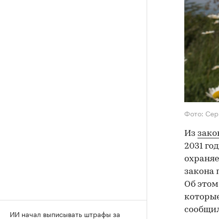
Фото: Сер
Из
зако
2031 го
охраняе
закона 
Об этом
которые
сообщил
ИИ начал выписывать штрафы за