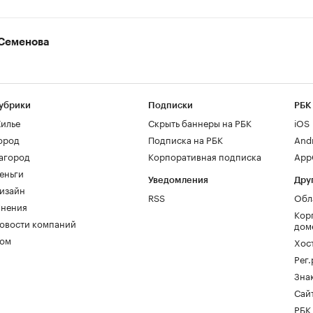
Семенова
убрики
Подписки
РБК
илье
Скрыть баннеры на РБК
iOS
ород
Подписка на РБК
And
агород
Корпоративная подписка
AppG
еньги
Уведомления
Дру
изайн
RSS
Обл
нения
Кор
овости компаний
дом
ом
Хос
Рег
Зна
Сайт
РБК