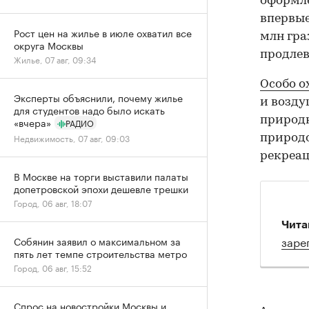
оформле
впервые
Рост цен на жилье в июле охватил все
млн гра
округа Москвы
продлев
Жилье, 07 авг, 09:34
Особо 
Эксперты объяснили, почему жилье
и возду
для студентов надо было искать
природн
«вчера»
РАДИО
Недвижимость, 07 авг, 09:03
природо
рекреац
В Москве на торги выставили палаты
допетровской эпохи дешевле трешки
Город, 06 авг, 18:07
Чита
заре
Собянин заявил о максимальном за
пять лет темпе строительства метро
Город, 06 авг, 15:52
Спрос на новостройки Москвы и
Авторы