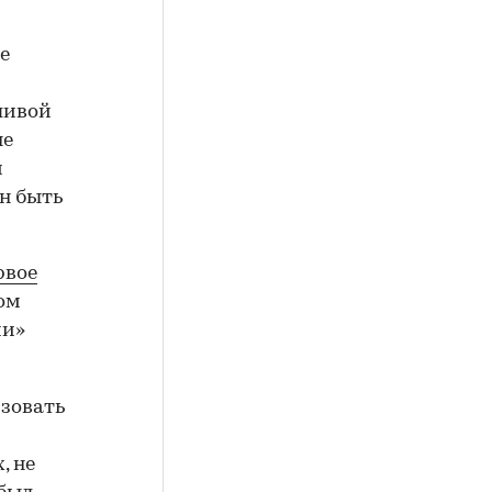
е
ливой
не
м
н быть
рвое
лом
ии»
зовать
, не