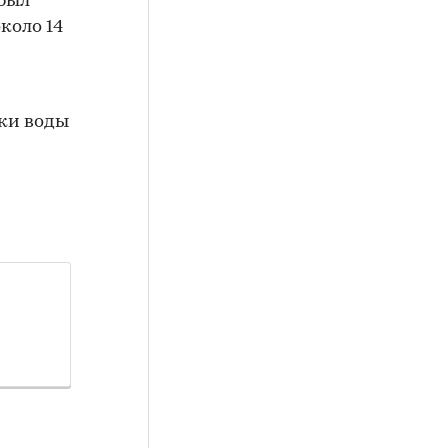
 был
около 14
ки воды