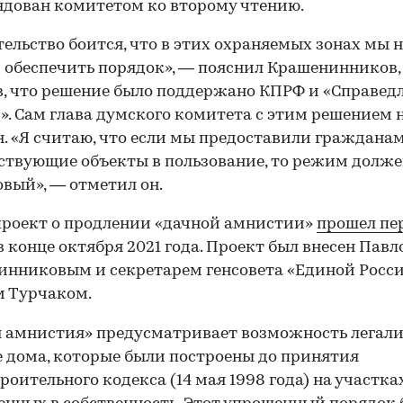
дован комитетом ко второму чтению.
ельство боится, что в этих охраняемых зонах мы н
обеспечить порядок», — пояснил Крашенинников,
, что решение было поддержано КПРФ и «Справед
». Сам глава думского комитета с этим решением 
н. «Я считаю, что если мы предоставили граждана
ствующие объекты в пользование, то режим долже
вый», — отметил он.
роект о продлении «дачной амнистии»
прошел пе
в конце октября 2021 года. Проект был внесен Пав
нниковым и секретарем генсовета «Единой Росс
м Турчаком.
 амнистия» предусматривает возможность легали
 дома, которые были построены до принятия
роительного кодекса (14 мая 1998 года) на участках