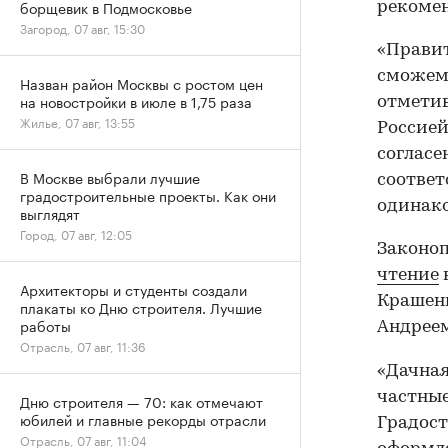
борщевик в Подмосковье
рекомен
Загород, 07 авг, 15:30
«Правит
сможем 
Назван район Москвы с ростом цен
на новостройки в июле в 1,75 раза
отметив
Жилье, 07 авг, 13:55
Россией
согласе
В Москве выбрали лучшие
соответ
градостроительные проекты. Как они
одинако
выглядят
Город, 07 авг, 12:05
Законоп
чтение
Архитекторы и студенты создали
Крашени
плакаты ко Дню строителя. Лучшие
работы
Андрее
Отрасль, 07 авг, 11:36
«Дачная
частные
Дню строителя — 70: как отмечают
юбилей и главные рекорды отрасли
Градост
Отрасль, 07 авг, 11:04