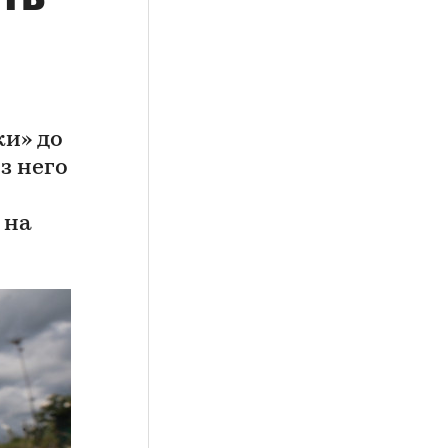
и» до
з него
 на