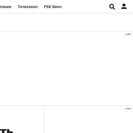
пании
Телеканал
РБК Вино
ациональные проекты
Город
аншизы
Газета
ка
Бизнес
ть