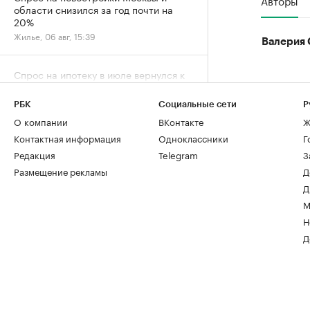
области снизился за год почти на
20%
Жилье, 06 авг, 15:39
Валерия 
Спрос на ипотеку в июле вернулся к
естественному уровню после
ажиотажа
РБК
Социальные сети
Р
Деньги, 06 авг, 13:32
О компании
ВКонтакте
Ж
Контактная информация
Одноклассники
Г
Редакция
Telegram
З
Размещение рекламы
Д
Д
М
Н
Д