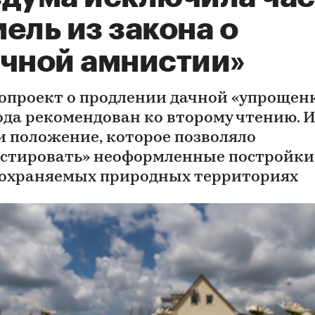
ель из закона о
ачной амнистии»
опроект о продлении дачной «упрощенк
года рекомендован ко второму чтению. И
и положение, которое позволяло
стировать» неоформленные постройки
 охраняемых природных территориях