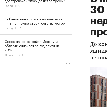
допетровской эпохи дешевле трешки
Город, 18:07
30 
не
Собянин заявил о максимальном за
пять лет темпе строительства метро
Город, 15:52
пр
Спрос на новостройки Москвы и
До ко
области снизился за год почти на
20%
миним
Жилье, 15:39
ренов