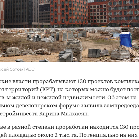
ксей Зотов/ТАСС
кие власти прорабатывают 130 проектов комплек
я территорий (КРТ), на которых можно будет пос
кв. м жилой и нежилой недвижимости. Об этом на
ьном девелоперском форуме заявила зампредсед
стройинвеста Карина Малхасян.
ве в разной степени проработки находится 130 пр
ей площадью около 2 тыс. га. Потенциально на ни