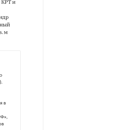
 КРТ и
андр
ьный
. м
о
).
я в
РФ»,
ов
 идет