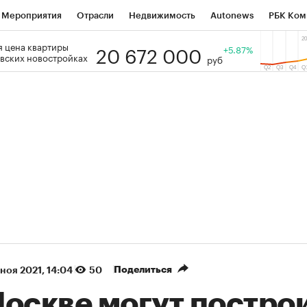
Мероприятия
Отрасли
Недвижимость
Autonews
РБК Ком
20 672 000
 цена квартиры
 РБК
РБК Образование
РБК Курсы
РБК Life
+5.87%
Тренды
Виз
вских новостройках
руб
ь
Крипто
РБК Бизнес-среда
Дискуссионный клуб
Исследо
зета
Спецпроекты СПб
Конференции СПб
Спецпроекты
кономика
Бизнес
Технологии и медиа
Финансы
Рынок на
(+87,38%)
(+30,15%)
 450
АФК «Система» ₽12
Купить
Ку
ПСБ к 29.07.27
прогноз БКС к 15.07.27
Поделиться
 ноя 2021, 14:04
50
Москве могут постро