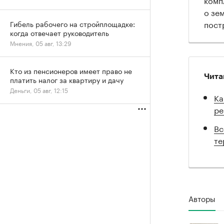
о зе
постр
Гибель рабочего на стройплощадке:
когда отвечает руководитель
Мнения, 05 авг, 13:29
Кто из пенсионеров имеет право не
Чита
платить налог за квартиру и дачу
Деньги, 05 авг, 12:15
Ка
ре
Вс
те
Авторы