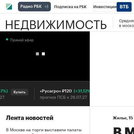
Подписка на РБК
Инвестиции
НЕДВИЖИМОСТЬ
Средняя
РБК Вино
Спорт
Школа управления
в моско
Национальные проекты
Город
Стил
Прямой эфир
Кредитные рейтинги
Франшизы
Га
Проверка контрагентов
Политика
Э
(+31,12%)
«Русагро» ₽120
Ozon ₽5
Купить
Купить
прогноз ПСБ к 26.07.27
прогноз 
Лента новостей
Жилье
⁠,
15
В Москве на торги выставили палаты
В 