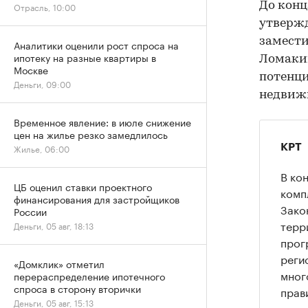
До конц
Отрасль, 10:00
утверж
замести
Аналитики оценили рост спроса на
ипотеку на разные квартиры в
Ломакин
Москве
потенци
Деньги, 09:00
недвиж
Временное явление: в июле снижение
цен на жилье резко замедлилось
КРТ
Жилье, 06:00
В ко
ЦБ оценил ставки проектного
комп
финансирования для застройщиков
Зако
России
терр
Деньги, 05 авг, 18:13
прог
реги
«Домклик» отметил
мног
перераспределение ипотечного
спроса в сторону вторички
прав
Деньги, 05 авг, 15:13
комп