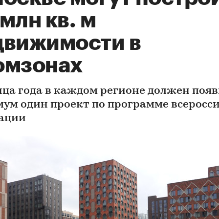
млн кв. м
движимости в
омзонах
нца года в каждом регионе должен поя
ум один проект по программе всеросс
ации