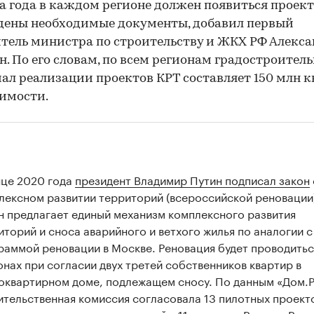
а года в каждом регионе должен появиться проект
дены необходимые документы, добавил первый
тель министра по строительству и ЖКХ РФ Алекс
. По его словам, по всем регионам градостроител
ал реализации проектов КРТ составляет 150 млн кв
имости.
нце 2020 года
президент Владимир Путин подписал закон
лексном развитии территорий (всероссийской реновации
н предлагает единый механизм комплексного развития
иторий и сноса аварийного и ветхого жилья по аналогии с
раммой реновации в Москве. Реновация будет проводитьс
онах при согласии двух третей собственников квартир в
оквартирном доме, подлежащем сносу. По данным «Дом.
ительственная комиссия согласовала 13 пилотных проект
лексного развития территорий в 11 регионах России. Речь