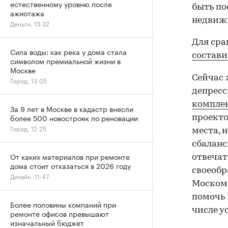
естественному уровню после
быть по
ажиотажа
недвижи
Деньги, 13:32
Для сра
Сила воды: как река у дома стала
составил
символом премиальной жизни в
Москве
Сейчас 
Город, 13:05
депресс
комплек
За 9 лет в Москве в кадастр внесли
более 500 новостроек по реновации
проекто
Город, 12:25
места, 
сбаланс
От каких материалов при ремонте
отвечат
дома стоит отказаться в 2026 году
своеобр
Дизайн, 11:47
Москомс
помочь 
Более половины компаний при
числе у
ремонте офисов превышают
изначальный бюджет