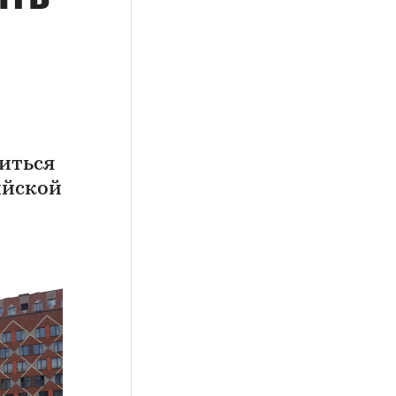
виться
ийской