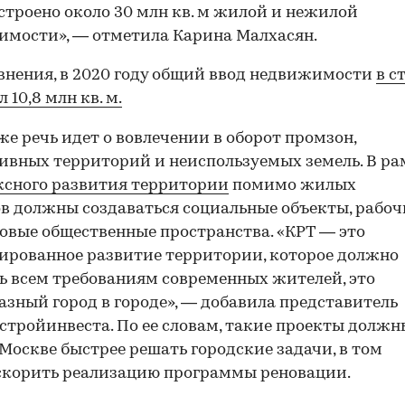
строено около 30 млн кв. м жилой и нежилой
мости», — отметила Карина Малхасян.
внения, в 2020 году общий ввод недвижимости
в с
 10,8 млн кв. м.
же речь идет о вовлечении в оборот промзон,
ивных территорий и неиспользуемых земель. В ра
сного развития территории
помимо жилых
в должны создаваться социальные объекты, рабоч
новые общественные пространства. «КРТ — это
ированное развитие территории, которое должно
ь всем требованиям современных жителей, это
азный город в городе», — добавила представитель
тройинвеста. По ее словам, такие проекты должн
Москве быстрее решать городские задачи, в том
скорить реализацию программы реновации.
00:00
/
00:00