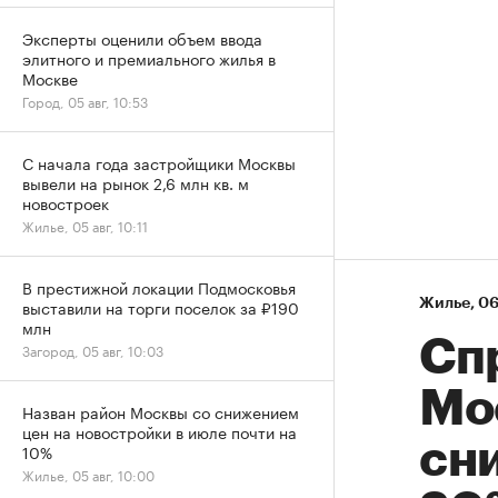
Эксперты оценили объем ввода
элитного и премиального жилья в
Москве
Город, 05 авг, 10:53
С начала года застройщики Москвы
вывели на рынок 2,6 млн кв. м
новостроек
Жилье, 05 авг, 10:11
В престижной локации Подмосковья
Жилье
⁠,
06
выставили на торги поселок за ₽190
млн
Сп
Загород, 05 авг, 10:03
Мо
Назван район Москвы со снижением
цен на новостройки в июле почти на
сни
10%
Жилье, 05 авг, 10:00