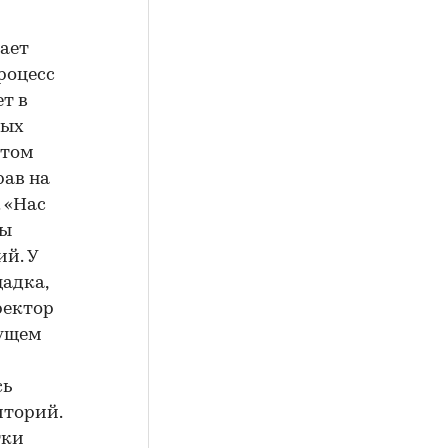
гает
роцесс
т в
ных
этом
рав на
 «Нас
лы
й. У
адка,
ректор
дущем
сь
иторий.
тки