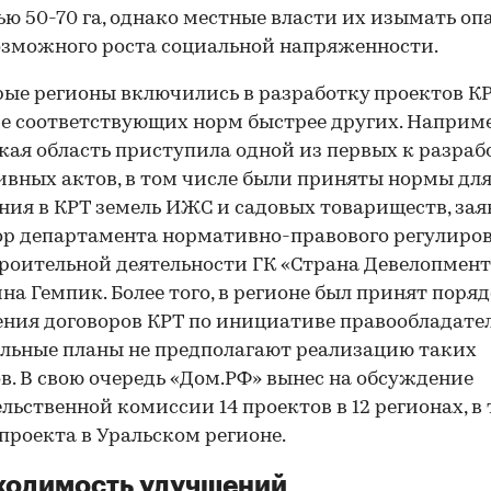
ю 50-70 га, однако местные власти их изымать оп
озможного роста социальной напряженности.
ые регионы включились в разработку проектов КР
е соответствующих норм быстрее других. Наприме
ая область приступила одной из первых к разраб
вных актов, в том числе были приняты нормы дл
ния в КРТ земель ИЖС и садовых товариществ, зая
р департамента нормативно-правового регулиро
роительной деятельности ГК «Страна Девелопмент
на Гемпик. Более того, в регионе был принят поря
ния договоров КРТ по инициативе правообладател
льные планы не предполагают реализацию таких
в. В свою очередь «Дом.РФ» вынес на обсуждение
льственной комиссии 14 проектов в 12 регионах, в
 проекта в Уральском регионе.
ходимость улучшений