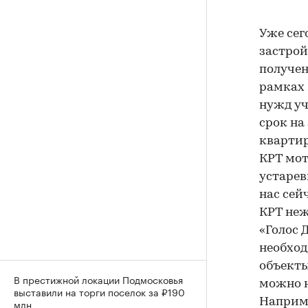
Уже сег
застрой
получен
рамках 
нужд уч
срок на
квартир
КРТ мот
устарев
нас сей
КРТ неж
«Голос 
необход
объекты
В престижной локации Подмосковья
можно н
выставили на торги поселок за ₽190
Наприме
млн