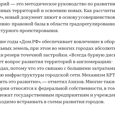
рий — это методическое руководство по развити
нных территорий и освоению новых. Как рассчит
», новый документ ляжет в основу усовершенство
вно-правовой базы в области градорегулировани
турного проектирования.
ие годы «Дом.РФ» обеспечивает вовлечение в обор
ьных земель, при этом во многих городах абсолют
н резерв точечной застройки. «Всегда бурную ди
т вопрос развития территорий в англомерациях-
дах, потому что это связано с большими затратам
ю инфраструктуры городской сети. Механизм КР
ить это развитие», — отметил Азизов. Многие таки
рии относятся к федеральной собственности, в то
лежат государственным предприятиям и учрежден
ходимо встраивать в схемы развития городов.