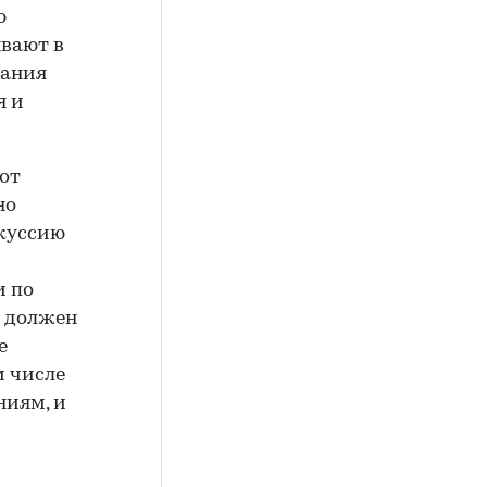
ю
ывают в
вания
я и
от
но
скуссию
и по
Т должен
е
м числе
иям, и