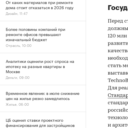
От каких материалов при ремонте
дома стоит отказаться в 2026 году
Госуд
Дизайн, 11:47
Перед с
Более половины компаний при
должны 
ремонте офисов превышают
120 млн
изначальный бюджет
развити
Отрасль, 10:00
качеств
необхо
Аналитики оценили рост спроса на
ипотеку на разные квартиры в
стать м
Москве
выставк
Деньги, 09:00
TechnoB
Для реа
Временное явление: в июле снижение
Стандар
цен на жилье резко замедлилось
стандар
Жилье, 06:00
российс
технол
ЦБ оценил ставки проектного
финансирования для застройщиков
и архит