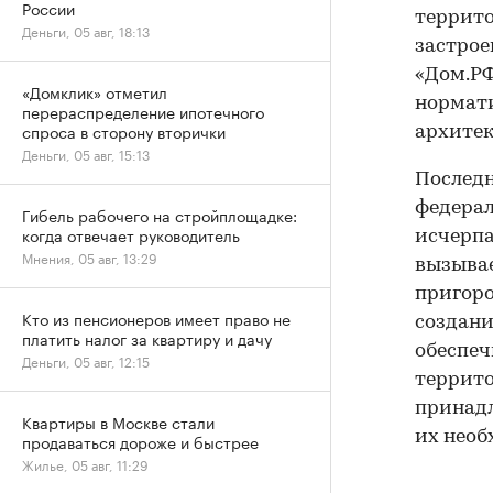
России
террито
Деньги, 05 авг, 18:13
застрое
«Дом.РФ
«Домклик» отметил
нормати
перераспределение ипотечного
спроса в сторону вторички
архитек
Деньги, 05 авг, 15:13
Последн
федерал
Гибель рабочего на стройплощадке:
когда отвечает руководитель
исчерпа
Мнения, 05 авг, 13:29
вызывае
пригоро
Кто из пенсионеров имеет право не
создани
платить налог за квартиру и дачу
обеспеч
Деньги, 05 авг, 12:15
террито
принад
Квартиры в Москве стали
их необ
продаваться дороже и быстрее
Жилье, 05 авг, 11:29