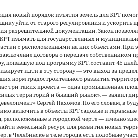
одня новый порядок изъятия земель для КРТ помо
щику уйти от старого регулирования и ускорить п
ия разрешительной документации. Закон позволяе
КРТ изымать для государственных и муниципаль
астки с расположенными на них объектами. При 
 заключение договора о передаче собственником п
у, попавшую под программу КРТ, составит 45 дней.
ивирует идти в эту сторону — это выход за преде
ших норм градостроительного развития территори
час три таких проекта — одна промышленная площ
илых территорий и бывший рынок», — заявил ди
Девелопмент» Сергей Пахомов. По его словам, в бу
имо включить в объекты КРТ садовые и гаражные
, расположенные в городской черте — именно зде
айти земельный ресурс для развития новых терр
р, в Челябинске в теле города есть подобные учас