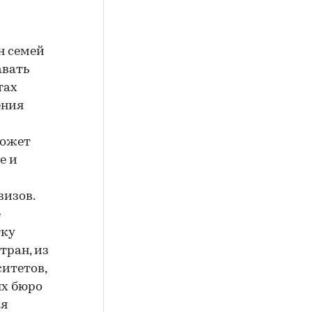
н семей
авать
тах
ения
может
е и
зизов.
е
тку
тран, из
итетов,
х бюро
ия