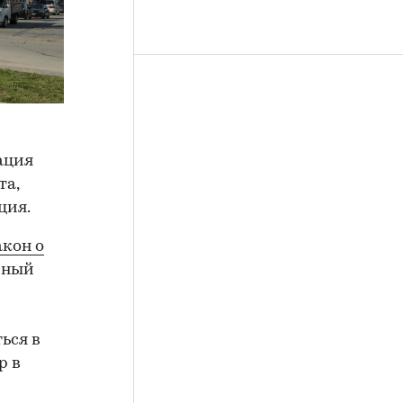
ация
та,
ция.
акон о
диный
ься в
р в