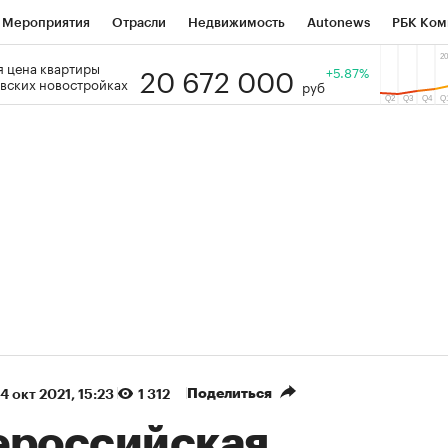
Мероприятия
Отрасли
Недвижимость
Autonews
РБК Ком
20 672 000
 цена квартиры
 РБК
РБК Образование
РБК Курсы
РБК Life
+5.87%
Тренды
Виз
вских новостройках
руб
ь
Крипто
РБК Бизнес-среда
Дискуссионный клуб
Исследо
зета
Спецпроекты СПб
Конференции СПб
Спецпроекты
кономика
Бизнес
Технологии и медиа
Финансы
Рынок на
(+88,22%)
(+31,87%)
5 450
АФК «Система» ₽12
Купить
К
 ПСБ к 29.07.27
прогноз БКС к 15.07.27
Поделиться
14 окт 2021, 15:23
1 312
ероссийская