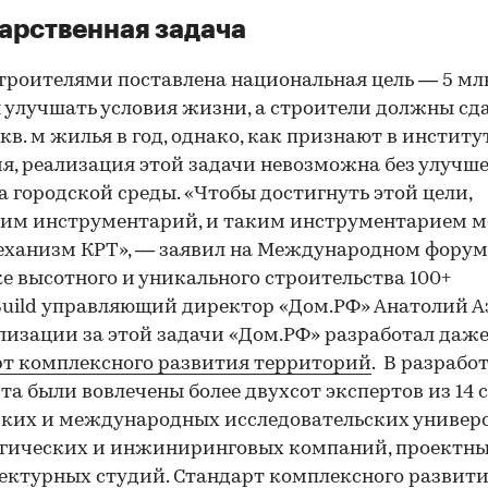
арственная задача
троителями поставлена национальная цель — 5 мл
улучшать условия жизни, а строители должны сд
 кв. м жилья в год, однако, как признают в институ
я, реализация этой задачи невозможна без улучш
а городской среды. «Чтобы достигнуть этой цели,
дим инструментарий, и таким инструментарием 
еханизм КРТ», — заявил на Международном форум
е высотного и уникального строительства 100+
uild управляющий директор «Дом.РФ» Анатолий А
лизации за этой задачи «Дом.РФ» разработал даж
т комплексного развития территорий
. В разрабо
та были вовлечены более двухсот экспертов из 14 с
00:00
/
00:00
ких и международных исследовательских универс
огических и инжиниринговых компаний, проектны
ектурных студий. Стандарт комплексного развит