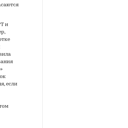
асаются
Т и
р,
отке
я
вила
вания
»
док
я, если
 том