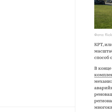
Фото: flic
КРТ, ил
масштаб
способ 
В конце
компле
механиз
аварийн
реновац
региона
многокв