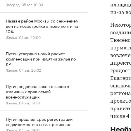
Загород, 05 авг, 10:03
площадь
из-за в
Назван район Москвы со снижением
Некотор
цен на новостройки в июле почти на
10%
создани
Жилье, 05 авг, 10:00
Тюменск
нормати
Путин утвердил новый расчет
вовлече
компенсации при изъятии жилья по
директо
КРТ
Жилье, 04 авг, 20:32
градост
Екатери
Путин подписал закон о защите
заключе
жилищных прав семей
региона
военнослужащих
проекто
Жилье, 04 авг, 19:34
правите
числе 4
Путин продлил срок регистрации
недвижимости в новых регионах
Необ
Жилье, 04 авг, 19:21