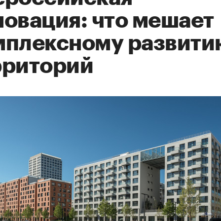
новация: что мешает
мплексному развити
рриторий