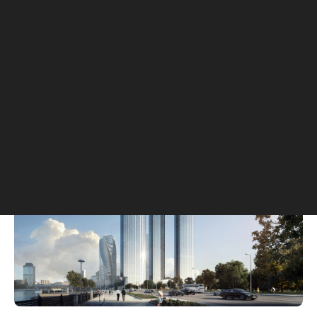
Этажность:
10-11
Девелопер:
ANT Development
Плюсы:
сквер во дворе, просторные квартиры,
рядом с ЖК есть парк.
Минусы:
не установлены элементы системы
«умный дом».
Capital Towers