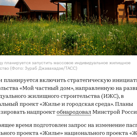
ду планируется запустить массовое индивидуальное жилищное
ьство
(Фото: Зураб Джавахадзе/ТАСС)
и планируется включить стратегическую инициат
льства «Мой частный дом», направленную на разв
уального жилищного строительства (ИЖС), в
льный проект «Жилье и городская среда». Планы
изировать нацпроект
обнародовал
Минстрой Росси
оящее время подготовлен запрос на изменение пас
ьного проекта «Жилье» национального проекта «Ж