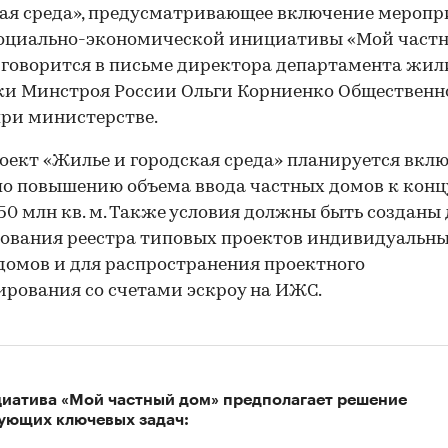
ая среда», предусматривающее включение мероп
социально-экономической инициативы «Мой част
 говорится в письме директора департамента жи
ки Минстроя России Ольги Корниенко Общественн
при министерстве.
оект «Жилье и городская среда» планируется вкл
по повышению объема ввода частных домов к конц
 50 млн кв. м. Также условия должны быть созданы
ования реестра типовых проектов индивидуальн
омов и для распространения проектного
рования со счетами эскроу на ИЖС.
иатива «Мой частный дом» предполагает решение
ующих ключевых задач: