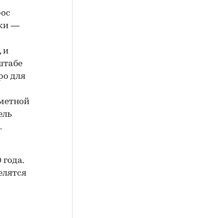
рос
йки —
 и
штабе
ро для
метной
ель
.
 года.
елятся