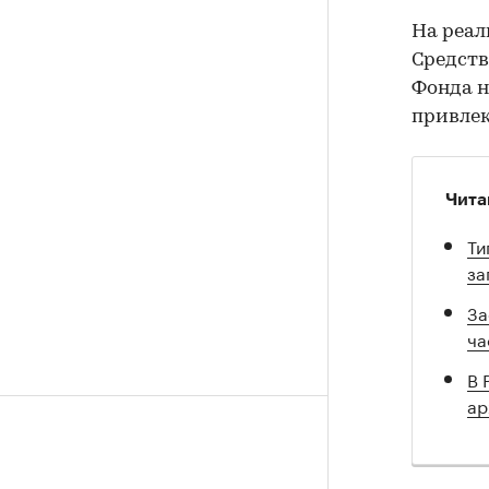
На реал
Средств
Фонда н
привлек
Чита
Ти
за
За
ча
В 
ар