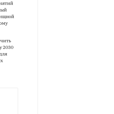
риятий
ный
лищной
ому
ючить
у 2030
 для
ых