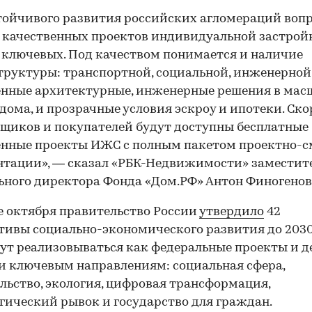
тойчивого развития российских агломераций воп
 качественных проектов индивидуальной застро
 ключевых. Под качеством понимается и наличие
руктуры: транспортной, социальной, инженерной,
нные архитектурные, инженерные решения в мас
дома, и прозрачные условия эскроу и ипотеки. Ско
щиков и покупателей будут доступны бесплатные
енные проекты ИЖС с полным пакетом проектно-с
тации», — сказал «РБК-Недвижимости» заместит
ьного директора Фонда «Дом.РФ» Антон Финогенов
е октября правительство России
утвердило
42
ивы социально-экономического развития до 2030
ут реализовываться как федеральные проекты и д
и ключевым направлениям: социальная сфера,
льство, экология, цифровая трансформация,
гический рывок и государство для граждан.