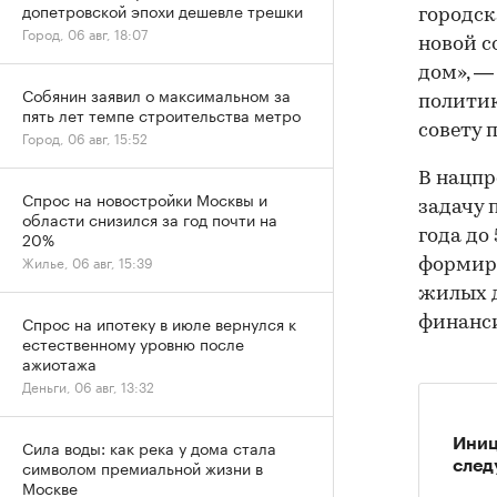
допетровской эпохи дешевле трешки
городск
Город, 06 авг, 18:07
новой 
дом», —
Собянин заявил о максимальном за
полити
пять лет темпе строительства метро
совету 
Город, 06 авг, 15:52
В нацпр
Спрос на новостройки Москвы и
задачу 
области снизился за год почти на
года до
20%
Жилье, 06 авг, 15:39
формир
жилых д
Спрос на ипотеку в июле вернулся к
финанси
естественному уровню после
ажиотажа
Деньги, 06 авг, 13:32
Иниц
Сила воды: как река у дома стала
символом премиальной жизни в
след
Москве