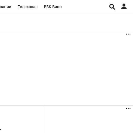
пании
Телеканал
РБК Вино
ациональные проекты
Город
аншизы
Газета
ка
Бизнес
х