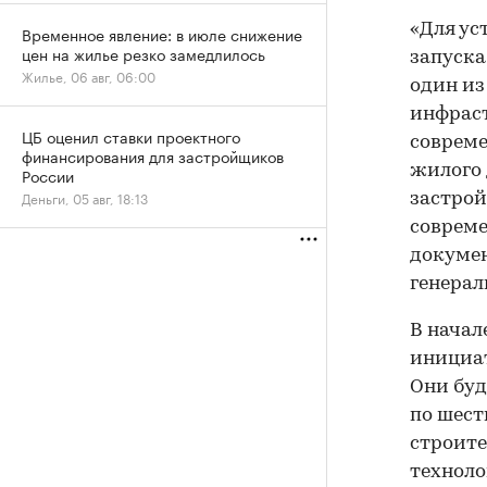
«Для ус
Временное явление: в июле снижение
цен на жилье резко замедлилось
запуска
Жилье, 06 авг, 06:00
один из
инфраст
ЦБ оценил ставки проектного
совреме
финансирования для застройщиков
жилого 
России
Деньги, 05 авг, 18:13
застрой
соврем
докумен
генерал
В начал
инициат
Они буд
по шест
строите
техноло