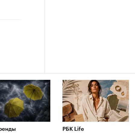
ренды
РБК Life