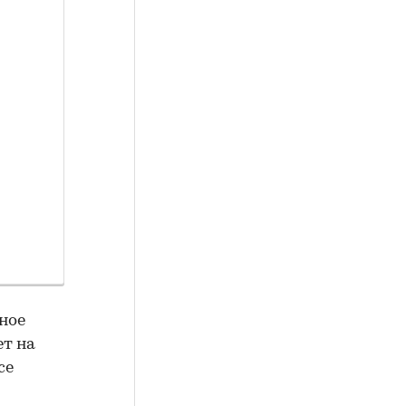
ное
т на
се