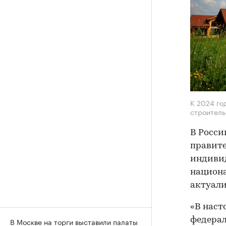
К 2024 го
строител
В Росси
правите
индивид
национа
актуал
«В наст
федерал
В Москве на торги выставили палаты