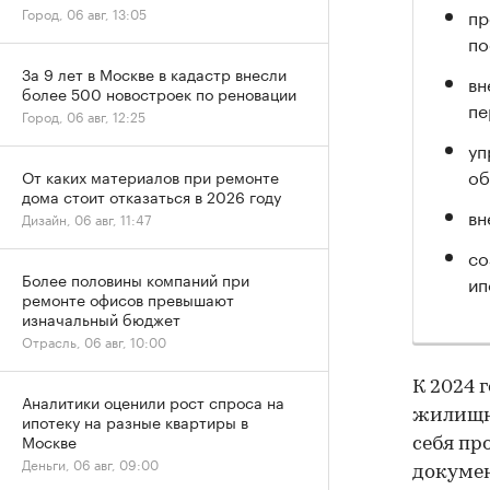
пр
Город, 06 авг, 13:05
по
За 9 лет в Москве в кадастр внесли
вн
более 500 новостроек по реновации
пе
Город, 06 авг, 12:25
уп
об
От каких материалов при ремонте
дома стоит отказаться в 2026 году
вн
Дизайн, 06 авг, 11:47
со
Более половины компаний при
ип
ремонте офисов превышают
изначальный бюджет
Отрасль, 06 авг, 10:00
К 2024 
Аналитики оценили рост спроса на
жилищно
ипотеку на разные квартиры в
Москве
себя пр
Деньги, 06 авг, 09:00
докумен