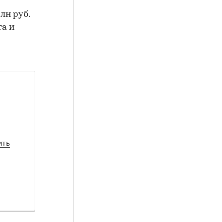
лн руб.
а и
ить