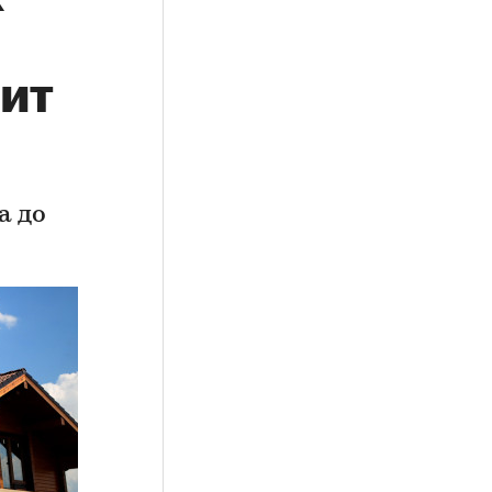
чит
а до