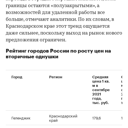
границы остаются «полузакрытыми», а
возможностей для удаленной работы все
больше, отмечают аналитики. По их словам, в
Краснодарском крае этот тренд ощущается
даже сильнее, поскольку выход на рынок нового
предложения ограничен.
Рейтинг городов России по росту цен на
вторичные однушки
Город
Регион
Средняя
Сре
цена 1 кв.
цен
м в
м в
сентябре
сен
2021
20
года,
год
тыс. руб.
тыс
Краснодарский
Геленджик
179,6
100
край