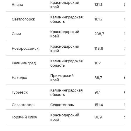
Краснодарский
Анапа
131,1
82
край
Калининградская
Светлогорск
161,7
102
область
Краснодарский
Сочи
238,7
156
край
Краснодарский
Новороссийск
113,9
77,
край
Калининградская
Калининград
102
70,
область
Приморский
Находка
88,7
61,
край
Калининградская
Гурьевск
91,1
65,
область
Севастополь
Севастополь
151,4
109
Краснодарский
Горячий Ключ
81,9
59,
край