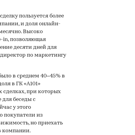
делку пользуется более
мпании, и доля онлайн-
месячно. Высоко
-in, позволяющая
ение десяти дней для
директор по маркетингу
было в среднем 40–45% в
доля в ГК «А101»
х сделках, при которых
 для беседы с
час у этого
о покупатели из
вижимость, но приехать
в компании.