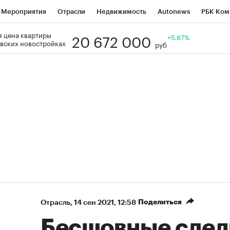
Мероприятия
Отрасли
Недвижимость
Autonews
РБК Ком
20 672 000
 цена квартиры
Образование
РБК Курсы
РБК Life
Тренды
+5.87%
Визионеры
Н
вских новостройках
руб
Дискуссионный клуб
Исследования
Кредитные рейтинги
Фр
Спецпроекты
Проверка контрагентов
Политика
Экономи
к наличной валюты
Поделиться
Отрасль
⁠,
14 сен 2021, 12:58
Бесшовные сделк