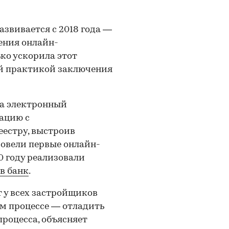
звивается с 2018 года —
ения онлайн-
ько ускорила этот
ей практикой заключения
на электронный
ацию с
естру, выстроив
ровели первые онлайн-
20 году реализовали
в банк
.
 у всех застройщиков
ом процессе — отладить
процесса, объясняет