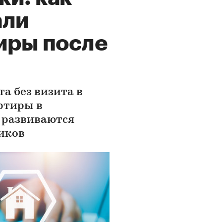
али
иры после
а без визита в
ртиры в
к развиваются
иков