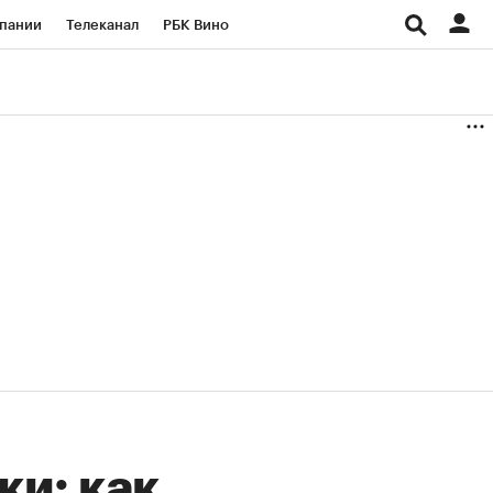
пании
Телеканал
РБК Вино
ациональные проекты
Город
аншизы
Газета
ка
Бизнес
и: как