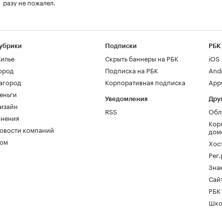
разу не пожалел.
убрики
Подписки
РБК
илье
Скрыть баннеры на РБК
iOS
ород
Подписка на РБК
And
агород
Корпоративная подписка
AppG
еньги
Уведомления
Дру
изайн
RSS
Обл
нения
Кор
овости компаний
дом
ом
Хос
Рег
Зна
Сайт
РБК
Шко