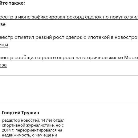
йте также:
еестр в июне зафиксировал рекорд сделок по покупке жил
ве
еестр отметил резкий рост сделок с ипотекой в новостро
ицы
еестр сообщил о росте спроса на вторичное жилье Моск
аза
Георгий Трушин
редактор новостей. 14 лет отдал
спортивной журналистике, но с
2014 г. переориентировался на
недвижимость, о чем еще ни