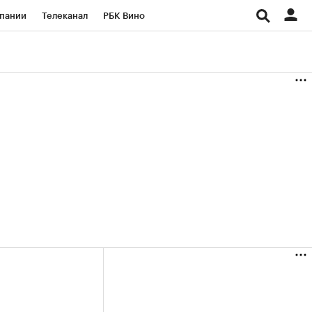
пании
Телеканал
РБК Вино
ациональные проекты
Город
аншизы
Газета
ка
Бизнес