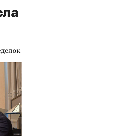
сла
сделок