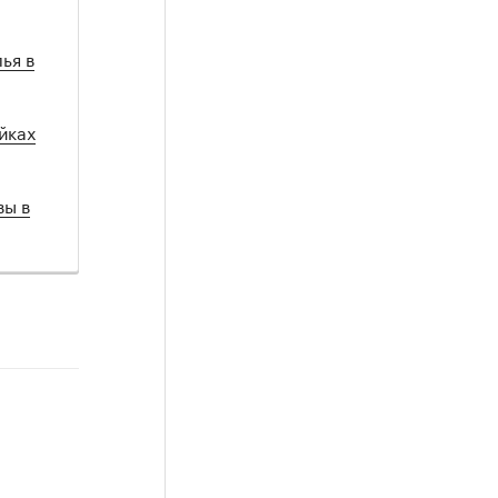
ья в
йках
вы в