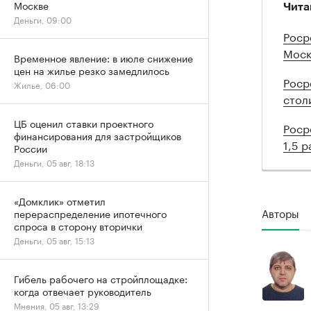
Москве
Чита
Деньги, 09:00
Роср
Моск
Временное явление: в июле снижение
цен на жилье резко замедлилось
Роср
Жилье, 06:00
стол
ЦБ оценил ставки проектного
Роср
финансирования для застройщиков
1,5 р
России
Деньги, 05 авг, 18:13
«Домклик» отметил
Авторы
перераспределение ипотечного
спроса в сторону вторички
Деньги, 05 авг, 15:13
Гибель рабочего на стройплощадке:
когда отвечает руководитель
Мнения, 05 авг, 13:29