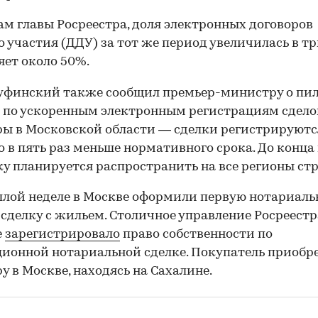
ам главы Росреестра, доля электронных договоров
о участия (ДДУ) за тот же период увеличилась в тр
яет около 50%.
уфинский также сообщил премьер-министру о пи
 по ускоренным электронным регистрациям сдело
ы в Московской области — сделки регистрируются
то в пять раз меньше нормативного срока. До конца 
у планируется распространить на все регионы ст
лой неделе в Москве оформили первую нотариал
сделку с жильем. Столичное управление Росреестр
е
зарегистрировало
право собственности по
ионной нотариальной сделке. Покупатель приобр
у в Москве, находясь на Сахалине.