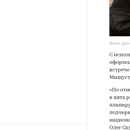
Фото: gov
С испол
оформля
встрече
Мишусти
«По отн
в пять 
планиру
подчерк
национа
Олег Ск