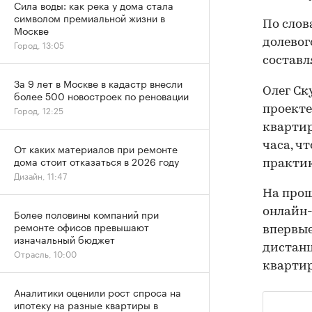
Сила воды: как река у дома стала
символом премиальной жизни в
По слов
Москве
долевог
Город, 13:05
составл
За 9 лет в Москве в кадастр внесли
Олег Ск
более 500 новостроек по реновации
проекте
Город, 12:25
квартир
часа, ч
От каких материалов при ремонте
дома стоит отказаться в 2026 году
практик
Дизайн, 11:47
На прош
онлайн-
Более половины компаний при
ремонте офисов превышают
впервы
изначальный бюджет
дистанц
Отрасль, 10:00
квартир
Аналитики оценили рост спроса на
ипотеку на разные квартиры в