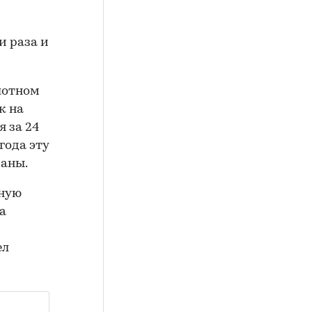
и раза и
лотном
к на
 за 24
года эту
раны.
ьную
а
ел