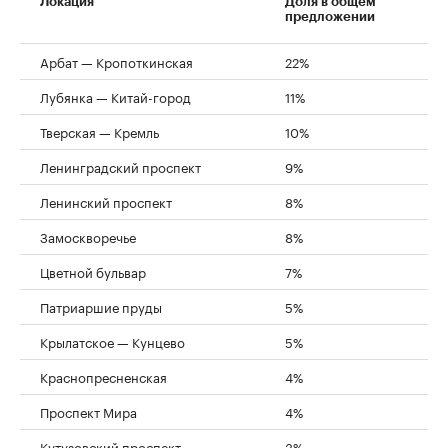
Локация
Доля в общем
предложении
Арбат — Кропоткинская
22%
Лубянка — Китай-город
11%
Тверская — Кремль
10%
Ленинградский проспект
9%
Ленинский проспект
8%
Замоскворечье
8%
Цветной бульвар
7%
Патриаршие пруды
5%
Крылатское — Кунцево
5%
Краснопресненская
4%
Проспект Мира
4%
Кутузовский проспект
3%