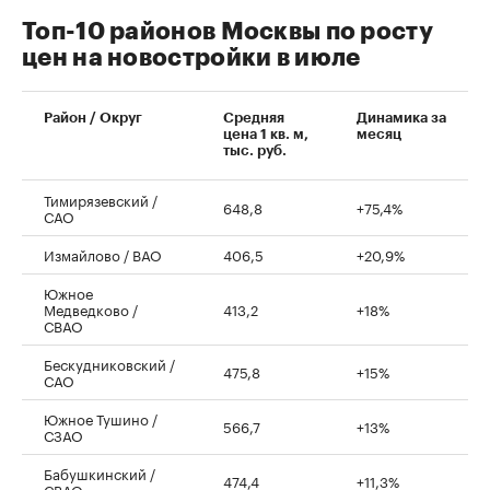
Топ-10 районов Москвы по росту
цен на новостройки в июле
00:00
/
00:00
Район / Округ
Средняя
Динамика за
цена 1 кв. м,
месяц
тыс. руб.
Тимирязевский /
648,8
+75,4%
САО
Измайлово / ВАО
406,5
+20,9%
Южное
Медведково /
413,2
+18%
СВАО
Бескудниковский /
475,8
+15%
САО
Южное Тушино /
566,7
+13%
СЗАО
Бабушкинский /
474,4
+11,3%
СВАО