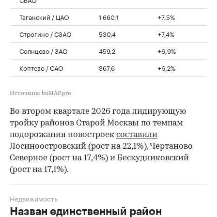
Таганский / ЦАО
1 660,1
+7,5%
Строгино / СЗАО
530,4
+7,4%
Солнцево / ЗАО
459,2
+6,9%
Коптево / САО
367,6
+6,2%
Источник: bnMAP.pro
Во втором квартале 2026 года лидирующую
тройку районов Старой Москвы по темпам
подорожания новостроек
составили
Лосиноостровский (рост на 22,1%), Чертаново
Северное (рост на 17,4%) и Бескудниковский
(рост на 17,1%).
Недвижимость
Назван единственный район