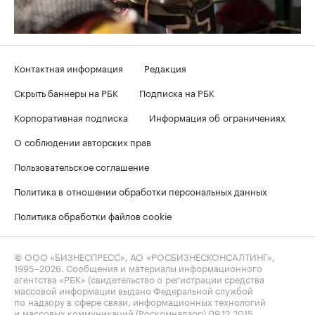
Контактная информация
Редакция
Скрыть баннеры на РБК
Подписка на РБК
Корпоративная подписка
Информация об ограничениях
О соблюдении авторских прав
Пользовательское соглашение
Политика в отношении обработки персональных данных
Политика обработки файлов cookie
© ООО «БИЗНЕСПРЕСС», АО «РОСБИЗНЕСКОНСАЛТИНГ»,
1995–2026
. Сообщения и материалы информационного
агентства «РБК» (свидетельство о регистрации средства
массовой информации выдано Федеральной службой
по надзору в сфере связи, информационных технологий
и массовых коммуникаций (Роскомнадзор) 09.12.2015