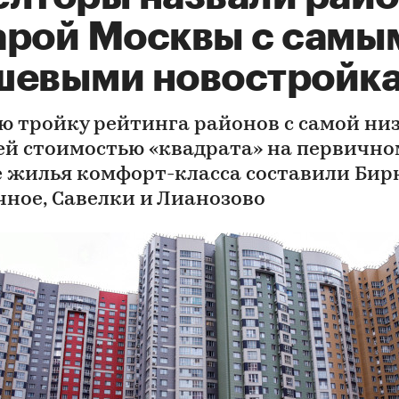
арой Москвы с самы
шевыми новостройк
ю тройку рейтинга районов с самой ни
ей стоимостью «квадрата» на первично
 жилья комфорт-класса составили Бир
чное, Савелки и Лианозово