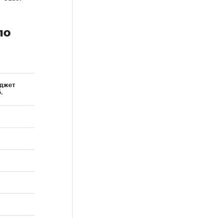
по
джет
.