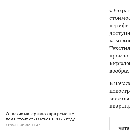
«Все ра
стоимос
перифер
доступн
компани
Текстил
промзон
Бирюлев
вообраз
В начал
новостр
московс
квартир
От каких материалов при ремонте
дома стоит отказаться в 2026 году
Дизайн, 06 авг, 11:47
Чита