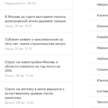
Недвижимость, 09:03
Некрас
Косино
В Москве на торги выставили палаты
допетровской эпохи дешевле трешки
Южное 
Город, 06 авг, 18:07
Измай
Собянин заявил о максимальном за
пять лет темпе строительства метро
Марьи
Город, 06 авг, 15:52
Любли
Спрос на новостройки Москвы и
области снизился за год почти на
Гольян
20%
Жилье, 06 авг, 15:39
Южное
Спрос на ипотеку в июле вернулся к
Коптев
естественному уровню после
ажиотажа
Тексти
Деньги, 06 авг, 13:32