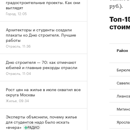
градостроительные проекты. Как они
руб.).
выглядят
Город, 12:05
Топ-1
стоим
Архитекторы и студенты создали
плакаты ко Дню строителя. Лучшие
работы
Отрасль, 11:36
Район
Дню строителя — 70: как отмечают
юбилей и главные рекорды отрасли
Бирюле
Отрасль, 11:04
Савелк
Рост цен на жилье в июле охватил все
округа Москвы
Лианоз
Жилье, 09:34
Митин
Эксперты объяснили, почему жилье
для студентов надо было искать
Яросла
«вчера»
РАДИО