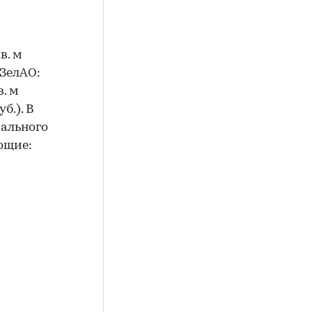
в. м
ЗелАО:
в. м
б.). В
рального
ющие: