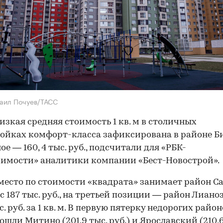
аил Почуев/ТАСС
изкая средняя стоимость 1 кв. м в столичных
ойках комфорт-класса зафиксирована в районе Б
ое — 160, 4 тыс. руб., подсчитали для «РБК-
имости» аналитики компании «Бест-Новострой».
место по стоимости «квадрата» занимает район С
 с 187 тыс. руб., на третьей позиции — район Лиано
с. руб. за 1 кв. м. В первую пятерку недорогих райо
ошли Митино (201,9 тыс. руб.) и Ярославский (210,6