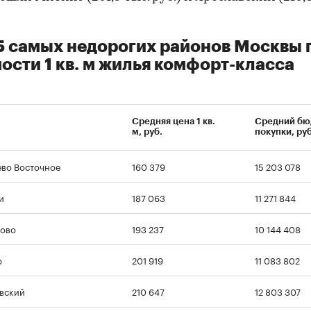
5 самых недорогих районов Москвы 
ости 1 кв. м жилья комфорт-класса
Средняя цена 1 кв.
Средний бю
м, руб.
покупки, руб
во Восточное
160 379
15 203 078
и
187 063
11 271 844
ово
193 237
10 144 408
о
201 919
11 083 802
вский
210 647
12 803 307
00:00
/
00:00