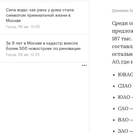
Сила воды: как река у дома стала
Данные: b
символом премиальной жизни в
Москве
Среди о
Город, 06 авг, 13:05
предлож
187 тыс.
За 9 лет в Москве в кадастр внесли
составля
более 500 новостроек по реновации
Город, 06 авг, 12:25
остальн
АО, где
ЮВАО 
СЗАО 
ЮАО —
САО —
ВАО — 
ЗАО —