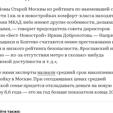
йоны Старой Москвы из рейтинга по наименьшей 
ти 1 кв. м в новостройках комфорт-класса находят
ии МКАД либо имеют другие особенности, делаю
ыми, — говорит председатель совета директоров
и «Бест-Новострой» Ирина Доброхотова. — Напр
ьщики и Коптево считаются менее престижными 
 и низкого рейтинга безопасности; Ярославский и
о — из-за отсутствия метро в сколько-нибудь
имой доступности и т. д.»,
е июня эксперты
назвали
средний срок накоплени
ойку в Москве. При сегодняшних ценах средней
кой семье придется откладывать деньги на новую
у 8,6 года — это на год больше показателя конца 20
йте также: