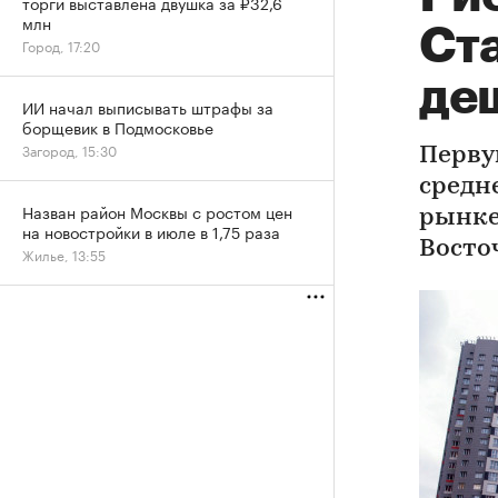
торги выставлена двушка за ₽32,6
млн
Ст
Город, 17:20
де
ИИ начал выписывать штрафы за
борщевик в Подмосковье
Загород, 15:30
Перву
средн
Назван район Москвы с ростом цен
рынке
на новостройки в июле в 1,75 раза
Восто
Жилье, 13:55