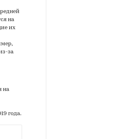
средней
ся на
щие их
имер,
из-за
я на
19 года.