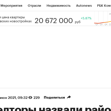
Мероприятия
Отрасли
Недвижимость
Autonews
РБК Ком
20 672 000
 цена квартиры
 РБК
РБК Образование
РБК Курсы
РБК Life
+5.87%
Тренды
Виз
вских новостройках
руб
ь
Крипто
РБК Бизнес-среда
Дискуссионный клуб
Исследо
зета
Спецпроекты СПб
Конференции СПб
Спецпроекты
кономика
Бизнес
Технологии и медиа
Финансы
Рынок на
(+88,19%)
(+33,29%)
 ₽5 450
АФК «Система» ₽12
Купить
оз ПСБ к 29.07.27
прогноз БКС к 15.07.27
Поделиться
 июн 2021, 09:32
229
елторы назвали рай