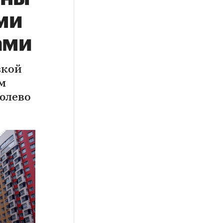
ми
ами
зкой
м
юлево