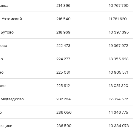
овка
214 396
10 767 790
-Ухтомский
216 540
11 781 620
Бутово
218 969
10 397 395
лово
222 473
19 367 972
но
224 277
18 355 623
но
225 031
10 905 571
ово
225 912
13 051 320
 Медведково
232 234
12 354 572
о
236 056
14 346 775
льщики
236 590
10 334 073