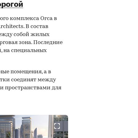
орогой
го комплекса Orca в
chitects. В состав
между собой жилых
рговая зона. Последние
, на специальных
ные помещения, а в
отки соединят между
и пространствами для