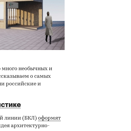
 много необычных и
ссказываем о самых
ли российские и
истике
ой линии (БКЛ)
оформят
идея архитектурно-