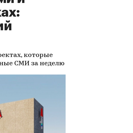
ах:
ий
оектах, которые
жные СМИ за неделю