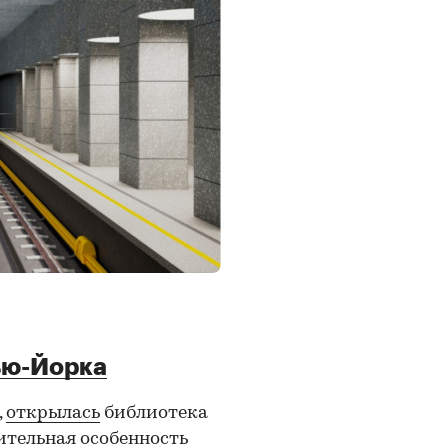
ью-Йорка
,
открылась
библиотека
ительная особенность