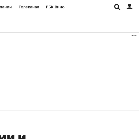
пании
Телеканал
РБК Вино
ациональные проекты
Город
аншизы
Газета
ка
Бизнес
ми и