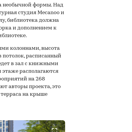
а необычной формы. Над
турная студия Mecanoo и
слу, библиотека должна
орка и дополнением к
иблиотеке.
ыми колоннами, высота
в потолок, расписанный
дет в зал с книжными
м этаже располагаются
роприятий на 268
ают авторы проекта, это
 терраса на крыше