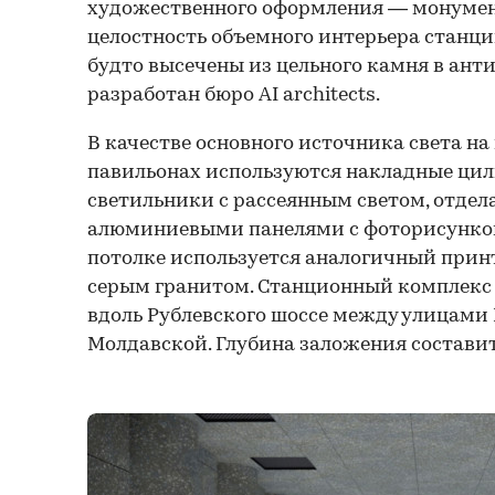
художественного оформления — монумент
целостность объемного интерьера станци
будто высечены из цельного камня в ант
разработан бюро AI architects.
В качестве основного источника света на
павильонах используются накладные ци
светильники с рассеянным светом, отде
алюминиевыми панелями с фоторисунком
потолке используется аналогичный принт
серым гранитом. Станционный комплекс 
вдоль Рублевского шоссе между улицами
Молдавской. Глубина заложения составит