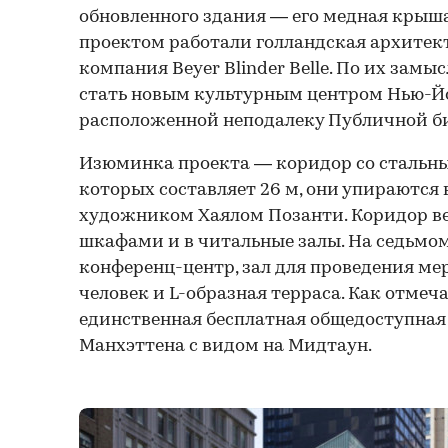
обновленного здания — его медная крыш
проектом работали голландская архитек
компания Beyer Blinder Belle. По их замы
стать новым культурным центром Нью-Й
расположенной неподалеку Публичной б
Изюминка проекта — коридор со стальн
которых составляет 26 м, они упираются 
художником Хаялом Позанти. Коридор ве
шкафами и в читальные залы. На седьмо
конференц-центр, зал для проведения ме
человек и L-образная терраса. Как отмеч
единственная бесплатная общедоступная
Манхэттена с видом на Мидтаун.