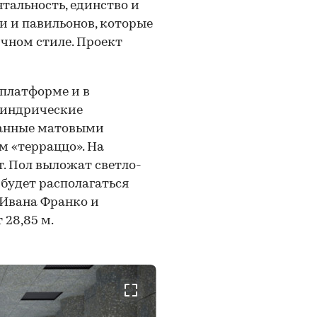
альность, единство и
и и павильонов, которые
ичном стиле. Проект
 платформе и в
линдрические
ланные матовыми
 «терраццо». На
. Пол выложат светло-
будет располагаться
 Ивана Франко и
 28,85 м.