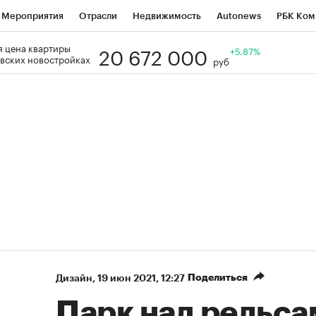
Мероприятия
Отрасли
Недвижимость
Autonews
РБК Ком
20 672 000
 цена квартиры
Образование
РБК Курсы
РБК Life
Тренды
+5.87%
Визионеры
Н
вских новостройках
руб
Дискуссионный клуб
Исследования
Кредитные рейтинги
Фр
Спецпроекты
Проверка контрагентов
Политика
Экономи
к наличной валюты
Поделиться
Дизайн
⁠,
19 июн 2021, 12:27
Парк над рельса