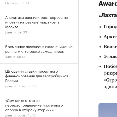
Отрасль, 10:00
Award
«Лахта
Аналитики оценили рост спроса на
ипотеку на разные квартиры в
Москве
Горо
Деньги, 09:00
Архи
Временное явление: в июле снижение
Высо
цен на жилье резко замедлилось
Жилье, 06:00
Этаж
Побе
ЦБ оценил ставки проектного
(жюри
финансирования для застройщиков
России
«Стро
Деньги, 05 авг, 18:13
здани
«Домклик» отметил
перераспределение ипотечного
спроса в сторону вторички
Деньги, 05 авг, 15:13