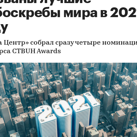
боскребы мира в 202
ду
а Центр» собрал сразу четыре номинац
рса CTBUH Awards