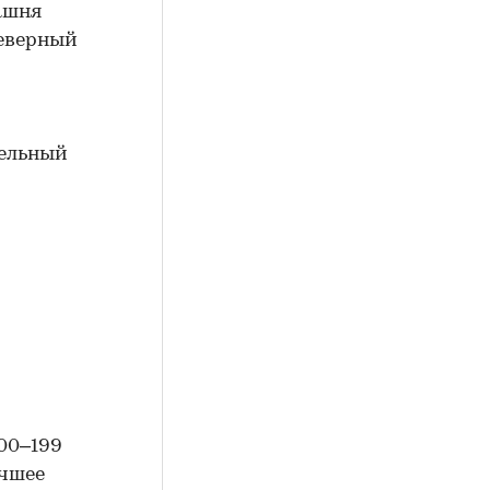
ашня
северный
тельный
00–199
учшее