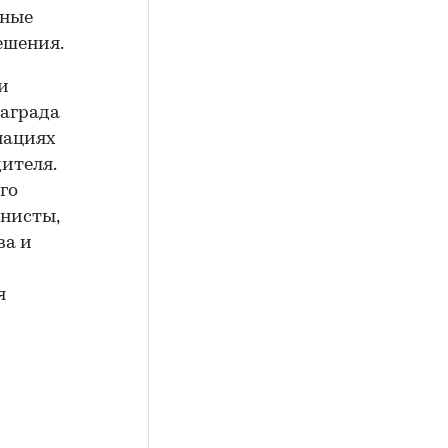
нные
ешения.
и
награда
нациях
ителя.
го
анисты,
ва и
я