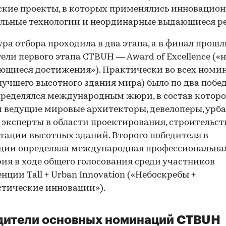
ские проекты, в которых применялись инновацио
льные технологии и неординарные выдающиеся р
ра отбора проходила в два этапа, а в финал прошл
ели первого этапа CTBUH — Award of Excellence («
ющиеся достижения»). Практически во всех номи
лучшего высотного здания мира) было по два побед
ределялся международным жюри, в состав которо
 ведущие мировые архитекторы, девелоперы, урб
 эксперты в области проектирования, строительст
тации высотных зданий. Второго победителя в
ции определяла международная профессиональна
ия в ходе общего голосования среди участников
нции Tall + Urban Innovation («Небоскребы +
тические инновации»).
дители основных номинаций CTBUH