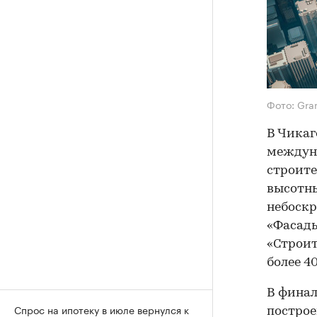
Фото: Gra
В Чика
междуна
строите
высотны
небоскр
«Фасады
«Строит
более 40
В финал
Спрос на ипотеку в июле вернулся к
построе