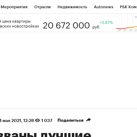
Мероприятия
Отрасли
Недвижимость
Autonews
РБК Ком
20 672 000
 цена квартиры
 РБК
РБК Образование
РБК Курсы
РБК Life
+5.87%
Тренды
Виз
вских новостройках
руб
ь
Крипто
РБК Бизнес-среда
Дискуссионный клуб
Исследо
зета
Спецпроекты СПб
Конференции СПб
Спецпроекты
кономика
Бизнес
Технологии и медиа
Финансы
Рынок на
(+88,39%)
(+31,51%)
5 450
АФК «Система» ₽12
Купить
з ПСБ к 29.07.27
прогноз БКС к 15.07.27
Поделиться
4 мая 2021, 12:28
1 037
званы лучшие