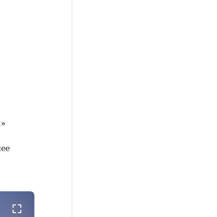
й»
шее