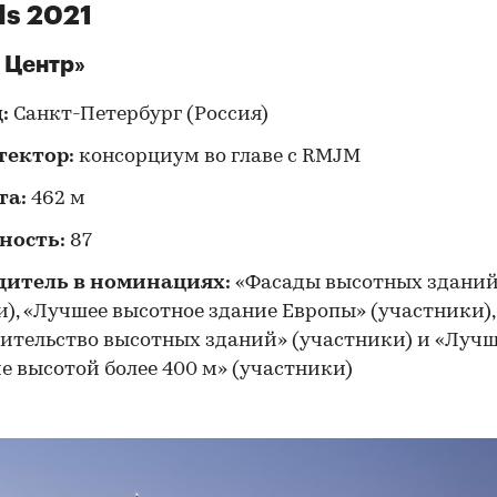
s 2021
 Центр»
д:
Санкт-Петербург (Россия)
тектор:
консорциум во главе с RMJM
та:
462 м
ность:
87
дитель в номинациях:
«Фасады высотных здани
00:00
/
00:00
), «Лучшее высотное здание Европы» (участники),
ительство высотных зданий» (участники) и «Луч
е высотой более 400 м» (участники)