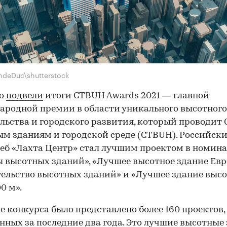
ndeDuc\shutterstock
го
подвели
итоги CTBUH Awards 2021 — главной
родной премии в области уникального высотного
льства и городского развития, который проводит 
м зданиям и городской среде (CTBUH). Российск
еб «Лахта Центр» стал лучшим проектом в номин
 высотных зданий», «Лучшее высотное здание Евр
ельство высотных зданий» и «Лучшее здание выс
0 м».
е конкурса было представлено более 160 проектов,
нных за последние два года. Это лучшие высотные