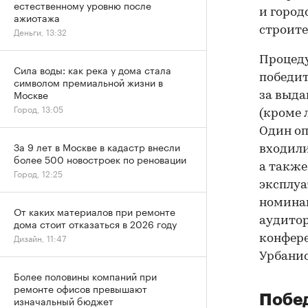
естественному уровню после
и город
ажиотажа
строите
Деньги, 13:32
Процеду
Сила воды: как река у дома стала
победит
символом премиальной жизни в
Москве
за выда
Город, 13:05
(кроме 
Один оп
За 9 лет в Москве в кадастр внесли
входили
более 500 новостроек по реновации
а также
Город, 12:25
эксплуа
номина
От каких материалов при ремонте
аудитор
дома стоит отказаться в 2026 году
Дизайн, 11:47
конфере
Урбанис
Более половины компаний при
ремонте офисов превышают
Побе
изначальный бюджет