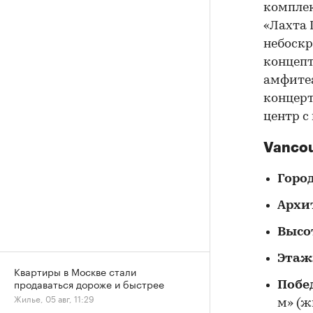
комплек
«Лахта 
небоскр
концепт
амфитеа
концерт
центр с
Vancou
Горо
Архи
Высо
Этаж
Квартиры в Москве стали
продаваться дороже и быстрее
Побе
Жилье, 05 авг, 11:29
м» (ж