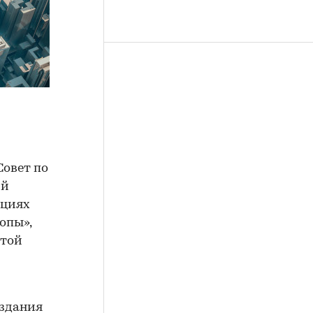
Совет по
ий
ациях
опы»,
отой
 здания