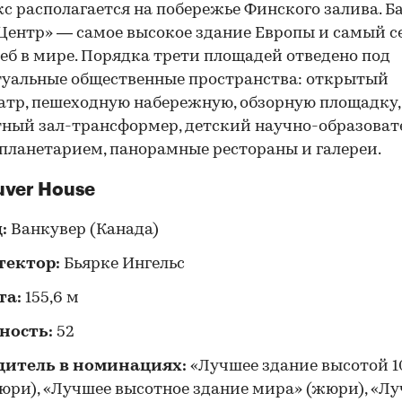
с располагается на побережье Финского залива. Б
Центр» — самое высокое здание Европы и самый 
еб в мире. Порядка трети площадей отведено под
уальные общественные пространства: открытый
тр, пешеходную набережную, обзорную площадку,
ный зал-трансформер, детский научно-образова
 планетарием, панорамные рестораны и галереи.
ver House
д:
Ванкувер (Канада)
тектор:
Бьярке Ингельс
та:
155,6 м
ность:
52
дитель в номинациях:
«Лучшее здание высотой 1
юри), «Лучшее высотное здание мира» (жюри), «Л