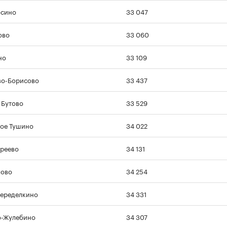
осино
33 047
ово
33 060
но
33 109
во-Борисово
33 437
Бутово
33 529
ое Тушино
34 022
реево
34 131
лово
34 254
еределкино
34 331
о-Жулебино
34 307