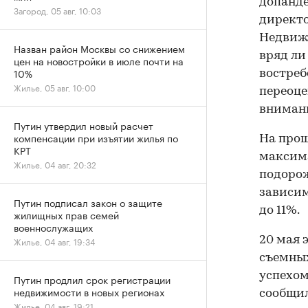
допанде
Загород, 05 авг, 10:03
директ
Недвиж
Назван район Москвы со снижением
вряд ли
цен на новостройки в июле почти на
10%
востреб
Жилье, 05 авг, 10:00
переоце
вниман
Путин утвердил новый расчет
компенсации при изъятии жилья по
На про
КРТ
максима
Жилье, 04 авг, 20:32
подорож
зависим
Путин подписал закон о защите
до 11%.
жилищных прав семей
военнослужащих
20 мая 
Жилье, 04 авг, 19:34
съемных
успехом
Путин продлил срок регистрации
недвижимости в новых регионах
сообщил
Жилье, 04 авг, 19:21