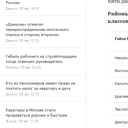
пяти дн
России
Деньги, 05 авг, 18:13
Районы
классо
«Домклик» отметил
перераспределение ипотечного
спроса в сторону вторички
Район
Деньги, 05 авг, 15:13
Гибель рабочего на стройплощадке:
Некрас
когда отвечает руководитель
Мнения, 05 авг, 13:29
Восточ
Кто из пенсионеров имеет право не
Капотн
платить налог за квартиру и дачу
Деньги, 05 авг, 12:15
Братее
Тексти
Квартиры в Москве стали
продаваться дороже и быстрее
Жилье, 05 авг, 11:29
Дмитр