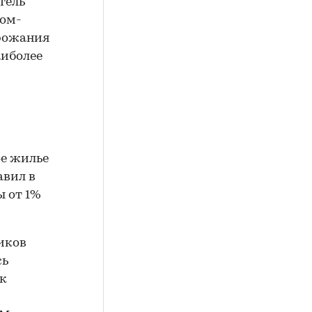
тель
ком-
рожания
аиболее
ое жилье
авил в
 от 1%
иков
сь
ак