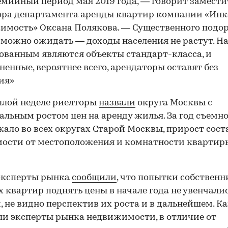
мийный период мая 2019 года, — говорит замести
ора департамента аренды квартир компании «Ин
имость» Оксана Полякова. — Существенного подо
 можно ожидать — доходы населения не растут. Н
ованным являются объекты стандарт-класса, и
ненные, вероятнее всего, арендаторы оставят без
ия»
шлой неделе риелторы
назвали
округа Москвы с
льным ростом цен на аренду жилья. За год съемн
ало во всех округах Старой Москвы, прирост сост
ости от местоположения и комнатности квартиры
эксперты рынка
сообщили
, что попытки собственн
 квартир поднять цены в начале года не увенчали
, не видно перспектив их роста и в дальнейшем. К
и эксперты рынка недвижимости, в отличие от