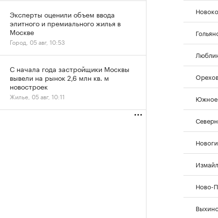
Новок
Эксперты оценили объем ввода
элитного и премиального жилья в
Москве
Гольян
Город, 05 авг, 10:53
Любли
С начала года застройщики Москвы
Орехо
вывели на рынок 2,6 млн кв. м
новостроек
Жилье, 05 авг, 10:11
Южное 
Северн
Новоги
Измай
Ново-П
Выхин