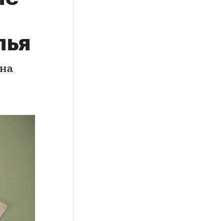
лья
 на