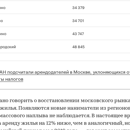
ыно
34 379
но
34 701
ино
43 747
ородский
48 845
АН подсчитали арендодателей в Москве, уклоняющихся о
ты налогов
ано говорить о восстановлении московского рынк
жилья. Появляются новые наниматели из регионов
массового наплыва не наблюдается. В настоящее в
а аренду жилья на 12% ниже, чем в аналогичный, н