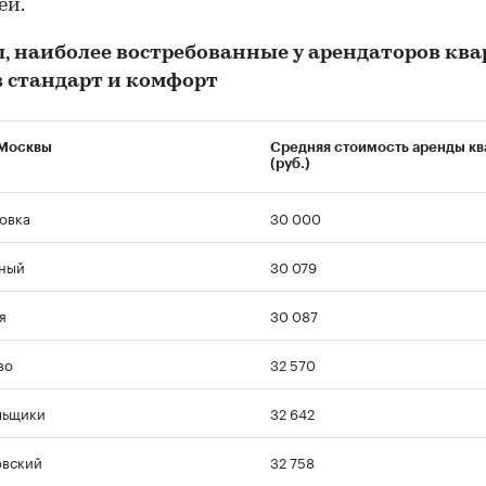
ей.
, наиболее востребованные у арендаторов ква
в
стандарт и комфорт
 Москвы
Средняя стоимость аренды к
(руб.)
овка
30 000
ный
30 079
я
30 087
во
32 570
00:00
/
00:00
льщики
32 642
овский
32 758