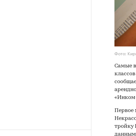
Фото: Кир
Самые в
классов
сообщае
арендно
«Инком
Первое 
Некрасо
тройку 
данным 