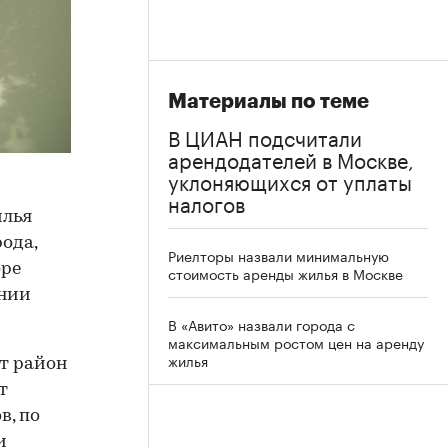
Материалы по теме
В ЦИАН подсчитали
арендодателей в Москве,
уклоняющихся от уплаты
налогов
илья
ода,
Риелторы назвали минимальную
оре
стоимость аренды жилья в Москве
ании
В «Авито» назвали города с
максимальным ростом цен на аренду
жилья
т район
т
в, по
и