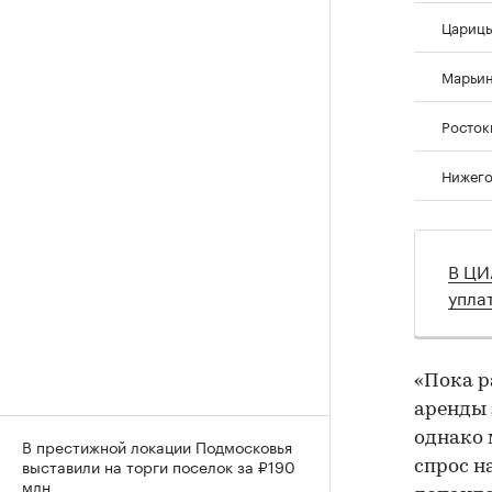
Цариц
Марьи
Росток
Нижег
В ЦИ
упла
«Пока р
аренды 
однако 
В престижной локации Подмосковья
выставили на торги поселок за ₽190
спрос н
млн