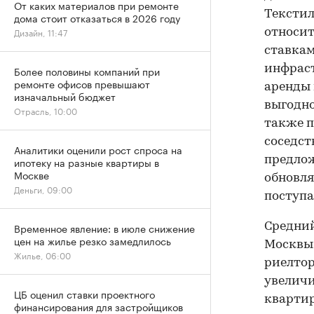
От каких материалов при ремонте
Текстил
дома стоит отказаться в 2026 году
Дизайн, 11:47
относи
ставкам
инфраст
Более половины компаний при
ремонте офисов превышают
аренды 
изначальный бюджет
выгодно
Отрасль, 10:00
также п
соседст
Аналитики оценили рост спроса на
предлож
ипотеку на разные квартиры в
Москве
обновля
Деньги, 09:00
поступа
Средний
Временное явление: в июле снижение
цен на жилье резко замедлилось
Москвы 
Жилье, 06:00
риелтор
увеличи
ЦБ оценил ставки проектного
квартир
финансирования для застройщиков