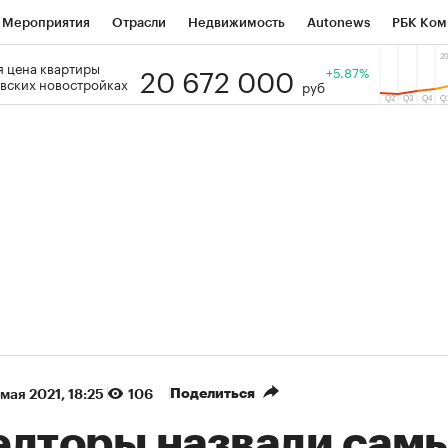
Мероприятия
Отрасли
Недвижимость
Autonews
РБК Ком
20 672 000
 цена квартиры
 РБК
РБК Образование
РБК Курсы
РБК Life
+5.87%
Тренды
Виз
вских новостройках
руб
ь
Крипто
РБК Бизнес-среда
Дискуссионный клуб
Исследо
зета
Спецпроекты СПб
Конференции СПб
Спецпроекты
кономика
Бизнес
Технологии и медиа
Финансы
Рынок на
(+89,07%)
(+32,92%)
5 450
АФК «Система» ₽12
Купить
 ПСБ к 29.07.27
прогноз БКС к 15.07.27
Поделиться
 мая 2021, 18:25
106
елторы назвали сам