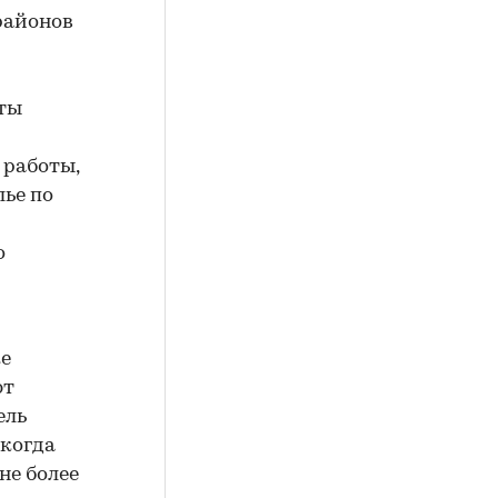
районов
нты
 работы,
ье по
о
ке
ют
ель
 когда
не более