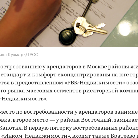
илл Кухмарь/ТАСС
остребованные у арендаторов в Москве районы ж
 стандарт и комфорт сконцентрированы на юге гор
тся в предоставленном «РБК-Недвижимости» обз
го рынка массовых сегментов риелторской комп
-Недвижимость».
место по востребованности у арендаторов занимае
вка, второе место — у района Восточный, замыкае
Капотня. В первую пятерку востребованных районо
«Инком-Недвижимости», входят также Братеево 