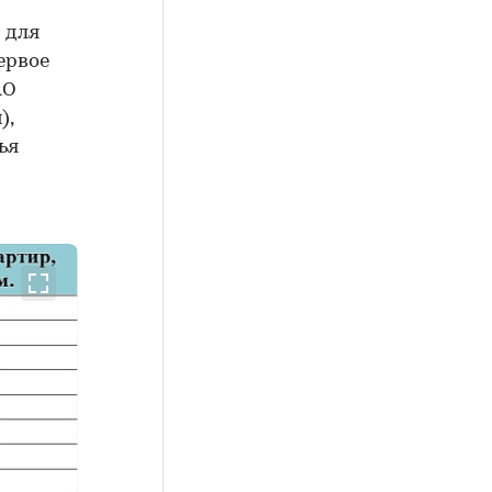
 для
ервое
АО
),
ья