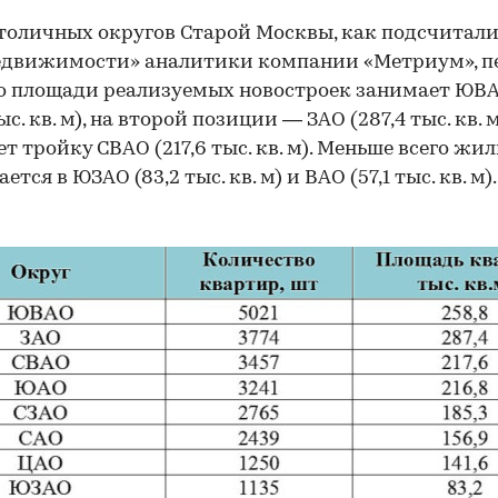
толичных округов Старой Москвы, как подсчитали
едвижимости» аналитики компании «Метриум», п
о площади реализуемых новостроек занимает ЮВ
ыс. кв. м), на второй позиции — ЗАО (287,4 тыс. кв. м
т тройку СВАО (217,6 тыс. кв. м). Меньше всего жил
ется в ЮЗАО (83,2 тыс. кв. м) и ВАО (57,1 тыс. кв. м).