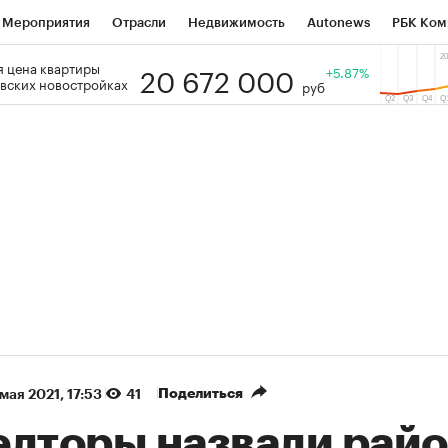
Мероприятия
Отрасли
Недвижимость
Autonews
РБК Ком
20 672 000
 цена квартиры
 РБК
РБК Образование
РБК Курсы
РБК Life
+5.87%
Тренды
Виз
вских новостройках
руб
ь
Крипто
РБК Бизнес-среда
Дискуссионный клуб
Исследо
зета
Спецпроекты СПб
Конференции СПб
Спецпроекты
кономика
Бизнес
Технологии и медиа
Финансы
Рынок на
(+86,13%)
(+28,67%)
5 450
АФК «Система» ₽12
Купить
Ку
 ПСБ к 29.07.27
прогноз БКС к 15.07.27
Поделиться
 мая 2021, 17:53
41
елторы назвали рай