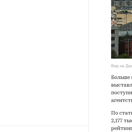
Вид на Да
Больше 
выставл
поступи
агентст
По стат
2,177 ты
рейтинг