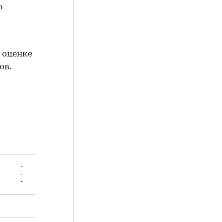
ю
 оценке
ов.
-
-
-