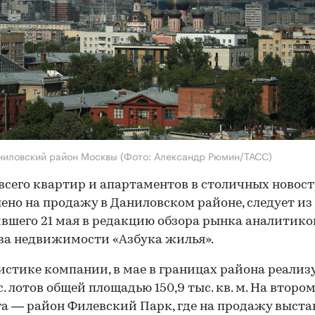
ниловский район Москвы
(Фото: Александр Рюмин/ТАСС)
всего квартир и апартаментов в столичных новос
ено на продажу в Даниловском районе, следует из
вшего 21 мая в редакцию обзора рынка аналитико
ва недвижимости «Азбука жилья».
истике компании, в мае в границах района реализ
с. лотов общей площадью 150,9 тыс. кв. м. На второ
а — район Филевский Парк, где на продажу выст