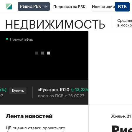
Подписка на РБК
Инвестиции
НЕДВИЖИМОСТЬ
Средняя
РБК Вино
Спорт
Школа управления
в моско
Национальные проекты
Город
Стил
Прямой эфир
Кредитные рейтинги
Франшизы
Га
Проверка контрагентов
Политика
Э
(+13,23%)
«Русагро» ₽120
Ozon ₽
Купить
Купить
прогноз ПСБ к 26.07.27
прогноз
Лента новостей
Жилье
⁠,
21
ЦБ оценил ставки проектного
Ри