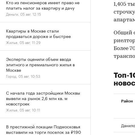
Кто из пенсионеров имеет право не
1,405 т
платить налог за квартиру и дачу
строчку
Деньги, 05 авг, 12:15
апартам
Квартиры в Москве стали
Общий о
продаваться дороже и быстрее
риелтор
Жилье, 05 авг, 11:29
Более 7
транспо
Эксперты оценили объем ввода
элитного и премиального жилья в
Москве
Топ-1
Город, 05 авг, 10:53
новос
С начала года застройщики Москвы
вывели на рынок 2,6 млн кв. м
Район
новостроек
Жилье, 05 авг, 10:11
Данило
В престижной локации Подмосковья
выставили на торги поселок за ₽190