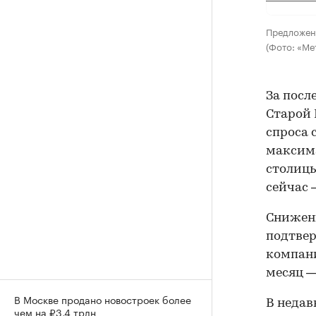
Предложени
(Фото: «Ме
За посл
Старой 
спроса 
максима
столицы
сейчас 
Снижен
подтвер
компани
месяц — 
В Москве продано новостроек более
В неда
чем на ₽3,4 трлн