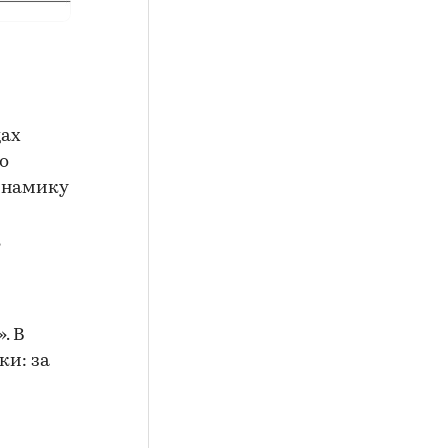
цах
о
инамику
. В
ки: за