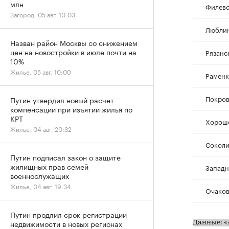
млн
Филевс
Загород, 05 авг, 10:03
Любли
Назван район Москвы со снижением
цен на новостройки в июле почти на
Рязанс
10%
Жилье, 05 авг, 10:00
Рамен
Покров
Путин утвердил новый расчет
компенсации при изъятии жилья по
КРТ
Хорош
Жилье, 04 авг, 20:32
Соколи
Путин подписал закон о защите
жилищных прав семей
Западн
военнослужащих
Жилье, 04 авг, 19:34
Очаков
Путин продлил срок регистрации
недвижимости в новых регионах
Данные: «