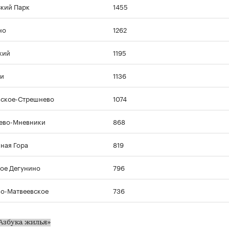
кий Парк
1455
но
1262
00:00
/
00:00
кий
1195
ки
1136
ское-Стрешнево
1074
ево-Мневники
868
ная Гора
819
ое Дегунино
796
о-Матвеевское
736
Азбука жилья»