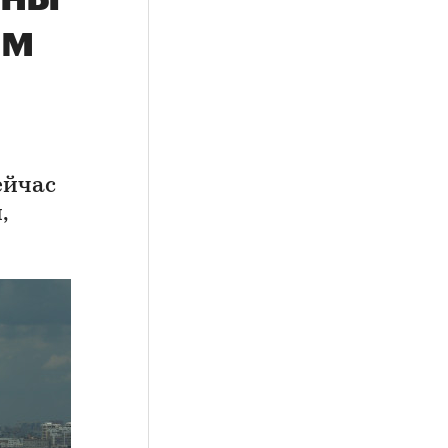
ым
ейчас
,