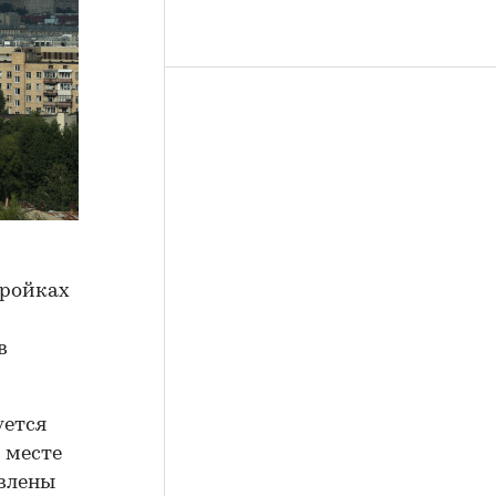
тройках
в
уется
м месте
авлены