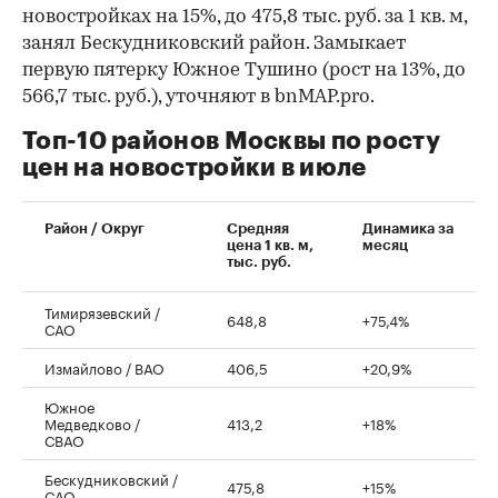
новостройках на 15%, до 475,8 тыс. руб. за 1 кв. м,
занял Бескудниковский район. Замыкает
первую пятерку Южное Тушино (рост на 13%, до
566,7 тыс. руб.), уточняют в bnMAP.pro.
Топ-10 районов Москвы по росту
цен на новостройки в июле
00:00
/
00:00
Район / Округ
Средняя
Динамика за
цена 1 кв. м,
месяц
тыс. руб.
Тимирязевский /
648,8
+75,4%
САО
Измайлово / ВАО
406,5
+20,9%
Южное
Медведково /
413,2
+18%
СВАО
Бескудниковский /
475,8
+15%
САО