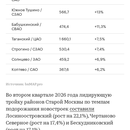
Южное Тушино /
566,7
+13%
СЗАО
Бабушкинский /
474,4
+11,3%
СВАО
Таганский / ЦАО
1 660,1
+7,5%
Строгино / СЗАО
530,4
+7,4%
Солнцево / ЗАО
459,2
+6,9%
Коптево / САО
367,6
+6,2%
Источник: bnMAP.pro
Во втором квартале 2026 года лидирующую
тройку районов Старой Москвы по темпам
подорожания новостроек
составили
Лосиноостровский (рост на 22,1%), Чертаново
Северное (рост на 17,4%) и Бескудниковский