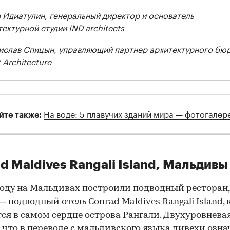
 Идиатулин, генеральный директор и основатель
тектурной студии IND architects
ислав Спицын, управляющий партнер архитектурного бю
 Architecture
На воде: 5 плавучих зданий мира — фотогалер
йте также:
d Maldives Rangali Island, Мальдивы
году на Мальдивах построили подводный ресторан, 
— подводный отель Conrad Maldives Rangali Island,
ся в самом сердце острова Рангали. Двухуровнева
 что в переводе с мальдивского языка дивехи озна