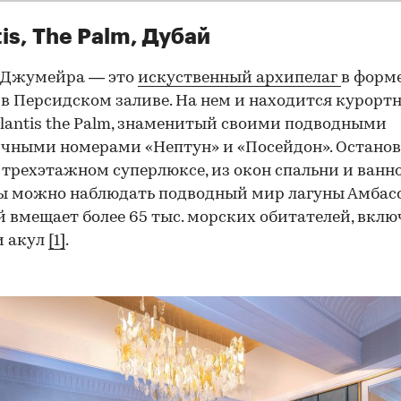
tis, The Palm, Дубай
 Джумейра — это
искуственный архипелаг
в форм
в Персидском заливе. На нем и находится курорт
tlantis the Palm, знаменитый своими подводными
чными номерами «Нептун» и «Посейдон». Остано
 трехэтажном суперлюксе, из окон спальни и ванн
 можно наблюдать подводный мир лагуны Амбасс
 вмещает более 65 тыс. морских обитателей, вклю
и акул
[1]
.