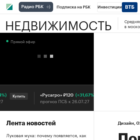
Подписка на РБК
Инвестиции
НЕДВИЖИМОСТЬ
Средняя
РБК Вино
Спорт
Школа управления
в моско
Национальные проекты
Город
Стил
Прямой эфир
Кредитные рейтинги
Франшизы
Га
Проверка контрагентов
Политика
Э
(+31,67%)
«Русагро» ₽120
Ozon ₽5 
Купить
Купить
прогноз ПСБ к 26.07.27
прогноз П
Лента новостей
Дизайн
⁠,
0
Луковая муха: почему появляется, как
По