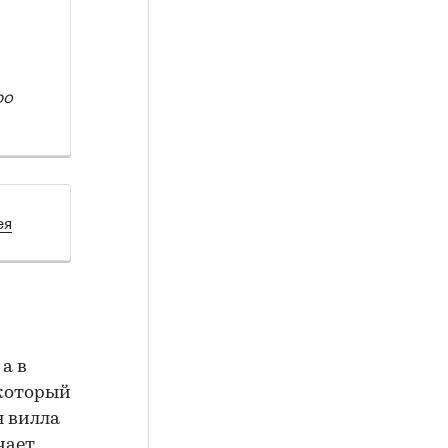
ро
ея
а в
 который
я вилла
чает