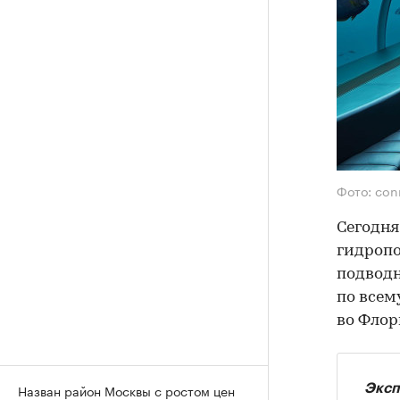
Фото: con
Сегодня
гидропо
подводн
по всем
во Флор
Назван район Москвы с ростом цен
Эксп