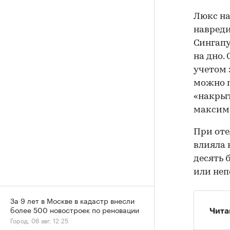
Люкс на
навреди
Сингапу
на дно.
учетом 
можно п
«накрыт
максима
При оте
влияла
десять 
или неп
За 9 лет в Москве в кадастр внесли
более 500 новостроек по реновации
Чита
Город, 06 авг, 12:25