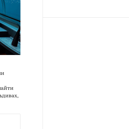
ли
найти
ьдивах,