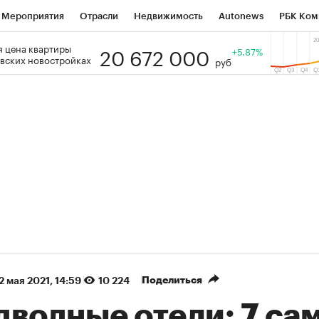
Мероприятия
Отрасли
Недвижимость
Autonews
РБК Ком
20 672 000
 цена квартиры
 РБК
РБК Образование
РБК Курсы
РБК Life
+5.87%
Тренды
Виз
вских новостройках
руб
ь
Крипто
РБК Бизнес-среда
Дискуссионный клуб
Исследо
зета
Спецпроекты СПб
Конференции СПб
Спецпроекты
кономика
Бизнес
Технологии и медиа
Финансы
Рынок на
(+89,1%)
(+33,85%)
450
АФК «Система» ₽12
Купить
Куп
СБ к 29.07.27
прогноз БКС к 15.07.27
Поделиться
2 мая 2021, 14:59
10 224
дводные отели: 7 са