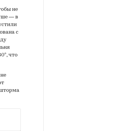
тобы не
уше — в
пустили
рована с
оду
льня
0°, что
 не
ют
 шторма