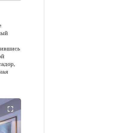
е
ный
вившись
ой
адор,
чая