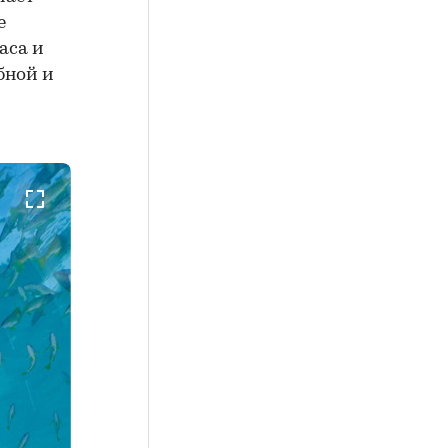
е
аса и
бной и