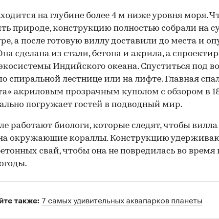
ходится на глубине более 4 м ниже уровня моря. Ч
ть природе, конструкцию полностью собрали на с
ре, а после готовую виллу доставили до места и о
 Она сделана из стали, бетона и акрила, а спроекти
экосистемы Индийского океана.
Спуститься под в
о спиральной лестнице или на лифте. Главная спа
а» акриловым прозрачным куполом с обзором в 18
льно погружает гостей в подводный мир.
ле работают биологи, которые следят, чтобы вилла
 на окружающие кораллы. Конструкцию удержива
бетонных свай, чтобы она не повредилась во время
огоды.
7 самых удивительных аквапарков планеты
йте также: