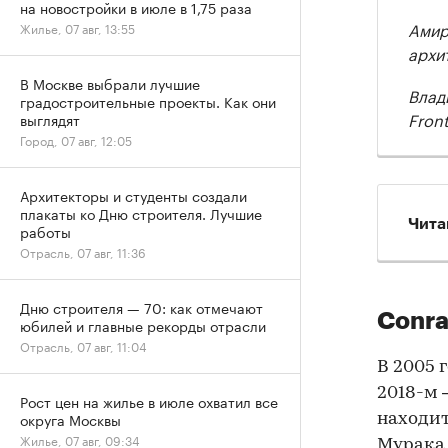
на новостройки в июле в 1,75 раза
Амир
Жилье, 07 авг, 13:55
архи
В Москве выбрали лучшие
Влад
градостроительные проекты. Как они
Front
выглядят
Город, 07 авг, 12:05
Архитекторы и студенты создали
плакаты ко Дню строителя. Лучшие
Чита
работы
Отрасль, 07 авг, 11:36
Дню строителя — 70: как отмечают
Conra
юбилей и главные рекорды отрасли
Отрасль, 07 авг, 11:04
В 2005 
2018-м 
Рост цен на жилье в июле охватил все
округа Москвы
находит
Жилье, 07 авг, 09:34
Мурака,