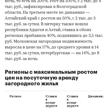
ночь, то есть на 200%. Рост на 100%, с 2 тыс. до 4
тыс. руб., зафиксирован в Волгоградской
области. На третьем месте по динамике —
Алтайский край с ростом на 50%, с 2 тыс. до 3
тыс. руб. за сутки. В пятерку также вошли
республики Адыгея и Алтай, ставка в обоих
регионах прибавила 40%, поднявшись до 3,5 тыс.
руб. Московская загородная недвижимость
выросла в цене на 17%, до среднего уровня в 14
тыс. руб. за сутки, петербургская — на 14%, до 8
тыс. руб. за ночь.
Регионы с максимальным ростом
цен на посуточную аренду
загородного жилья
Регион
Ставки
Ставки
Динамика
в
в
конце
конце
апреля
апреля