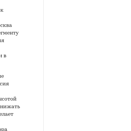
 к
осква
егменту
ия
и в
ие
нсия
ысотой
 снижать
елает
ора