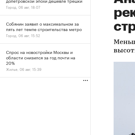
допетровской эпохи дешевле трешки
Город, 06 авг, 18:07
ре
ст
Собянин заявил о максимальном за
пять лет темпе строительства метро
Город, 06 авг, 15:52
Меньш
высот
Спрос на новостройки Москвы и
области снизился за год почти на
20%
Жилье, 06 авг, 15:39