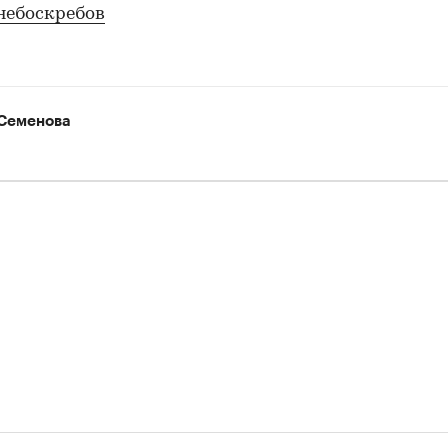
небоскребов
Семенова