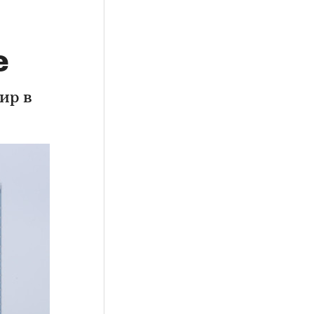
е
ир в