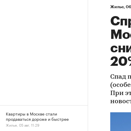
Жилье
⁠,
06
Сп
Мо
сни
20
Спад 
(особе
При э
новос
Квартиры в Москве стали
продаваться дороже и быстрее
Жилье, 05 авг, 11:29