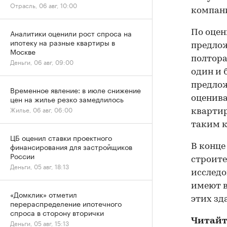
Отрасль, 06 авг, 10:00
компан
Аналитики оценили рост спроса на
По оцен
ипотеку на разные квартиры в
предлож
Москве
полтора
Деньги, 06 авг, 09:00
один и 
предлож
Временное явление: в июле снижение
цен на жилье резко замедлилось
оценива
Жилье, 06 авг, 06:00
квартир
таким к
ЦБ оценил ставки проектного
финансирования для застройщиков
В конце
России
строите
Деньги, 05 авг, 18:13
исследо
имеют в
«Домклик» отметил
этих зд
перераспределение ипотечного
спроса в сторону вторички
Читайт
Деньги, 05 авг, 15:13