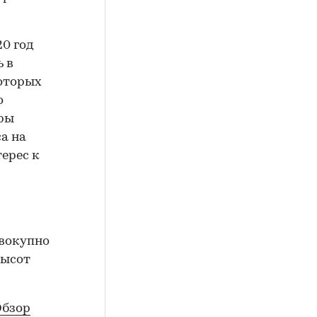
20 год
 в
которых
о
оры
а на
ерес к
овокупно
высот
Обзор