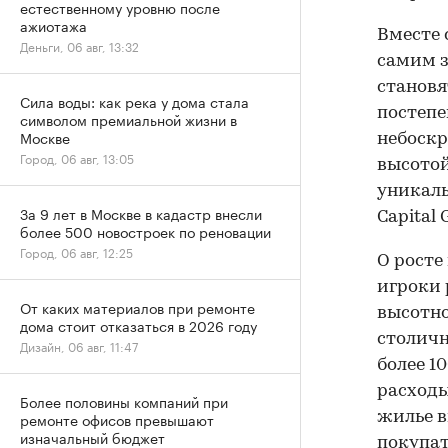
естественному уровню после
ажиотажа
Вместе 
Деньги, 06 авг, 13:32
самим з
становя
Сила воды: как река у дома стала
постепе
символом премиальной жизни в
Москве
небоскр
Город, 06 авг, 13:05
высотой
уникаль
За 9 лет в Москве в кадастр внесли
Capital 
более 500 новостроек по реновации
Город, 06 авг, 12:25
О росте
игроки 
От каких материалов при ремонте
высотно
дома стоит отказаться в 2026 году
столичн
Дизайн, 06 авг, 11:47
более 1
расходы
Более половины компаний при
жилье в
ремонте офисов превышают
изначальный бюджет
покупат