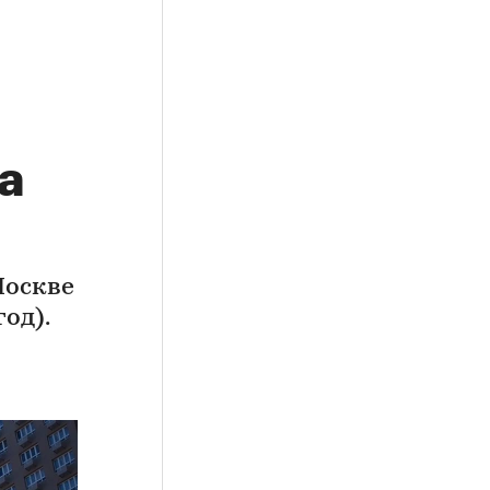
а
Москве
од).