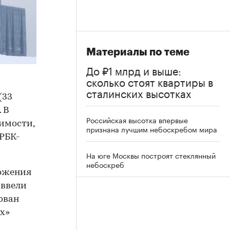
Материалы по теме
До ₽1 млрд и выше:
сколько стоят квартиры в
сталинских высотках
(33
. В
Российская высотка впервые
имости,
признана лучшим небоскребом мира
«РБК-
На юге Москвы построят стеклянный
небоскреб
ложения
 ввели
рован
х»