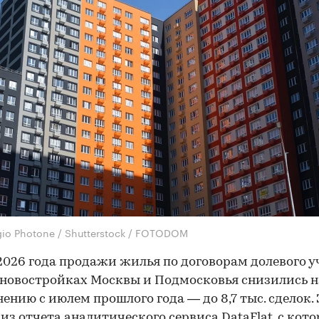
gio Photone / Shutterstock / FOTODOM
2026 года продажи жилья по договорам долевого у
 новостройках Москвы и Подмосковья снизились н
нению с июлем прошлого года — до 8,7 тыс. сделок. 
 из отчета аналитического сервиса DataFlat, с кот