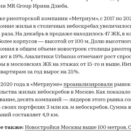
ии MR Group Ирина Дзюба.
ке риелторской компании «Метриум», с 2017 по 20
ение жилья в столичных небоскребах увеличилось
00:00
/
00:00
 раза. На декабрь в продаже находилось 47 ЖК, в 
более корпусов — высотой от 100 м. Долю высотног
ения в общем объеме новостроек столицы риелт
ют в 19%. Аналитики Urbanus отмечают рост спрос
ы в московских ЖК на этажах от 15-го и выше. Инт
вартирам за год вырос на 25%.
 2020 года в «Метриуме»
проанализировали
рынок
льства жилых небоскребов в Москве. Как показало
вание, десять компаний — лидеров этого рынка с
 своих портфелях 3 млн кв. м небоскребов. Сумма 
аний составляет 4,9 км.
е также:
Новостройки Москвы выше 100 метров. 