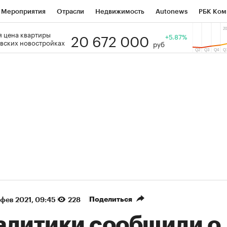
Мероприятия
Отрасли
Недвижимость
Autonews
РБК Ком
20 672 000
 цена квартиры
 РБК
РБК Образование
РБК Курсы
РБК Life
+5.87%
Тренды
Виз
вских новостройках
руб
ь
Крипто
РБК Бизнес-среда
Дискуссионный клуб
Исследо
зета
Спецпроекты СПб
Конференции СПб
Спецпроекты
кономика
Бизнес
Технологии и медиа
Финансы
Рынок на
(+87,41%)
(+30,19%)
₽5 450
АФК «Система» ₽12
Купить
з ПСБ к 29.07.27
прогноз БКС к 15.07.27
Поделиться
 фев 2021, 09:45
228
алитики сообщили о