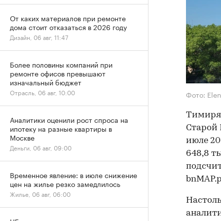
От каких материалов при ремонте
дома стоит отказаться в 2026 году
Дизайн, 06 авг, 11:47
Более половины компаний при
ремонте офисов превышают
изначальный бюджет
Отрасль, 06 авг, 10:00
Фото: Ele
Тимиряз
Аналитики оценили рост спроса на
ипотеку на разные квартиры в
Старой 
Москве
июле 20
Деньги, 06 авг, 09:00
648,8 ты
подсчи
Временное явление: в июле снижение
bnMAP.p
цен на жилье резко замедлилось
Жилье, 06 авг, 06:00
Настоль
аналити