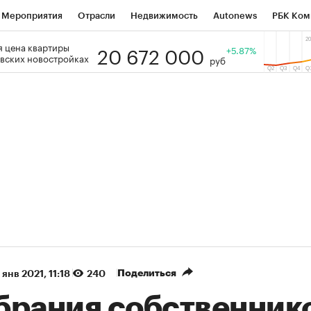
Мероприятия
Отрасли
Недвижимость
Autonews
РБК Ком
20 672 000
 цена квартиры
 РБК
РБК Образование
РБК Курсы
РБК Life
+5.87%
Тренды
Виз
вских новостройках
руб
ь
Крипто
РБК Бизнес-среда
Дискуссионный клуб
Исследо
зета
Спецпроекты СПб
Конференции СПб
Спецпроекты
кономика
Бизнес
Технологии и медиа
Финансы
Рынок на
(+87,06%)
(+31,87%)
5 450
АФК «Система» ₽12
Купить
з ПСБ к 29.07.27
прогноз БКС к 15.07.27
Поделиться
 янв 2021, 11:18
240
брания собственник