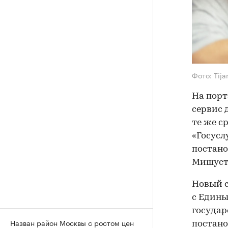
Фото: Tija
На порт
сервис 
те же с
«Госусл
постан
Мишуст
Новый с
с Едины
госуда
Назван район Москвы с ростом цен
постано