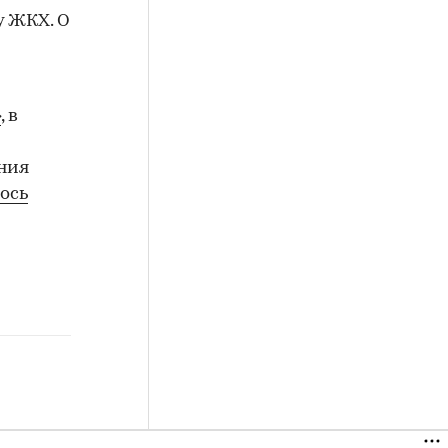
у ЖКХ. О
»
, в
ения
ось