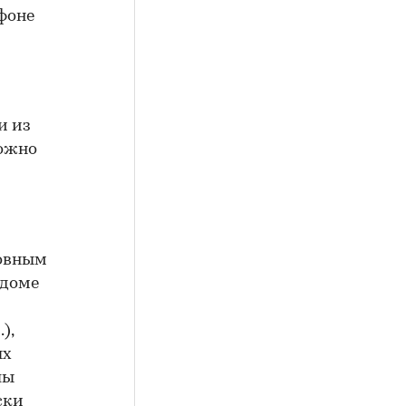
фоне
и из
можно
новным
 доме
),
ых
лы
ски