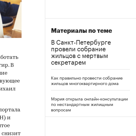
Материалы по теме
В Санкт-Петербурге
провели собрание
жильцов с мертвым
аботать
секретарем
ир. В
ние
Как правильно провести собрание
твующее
жильцов многоквартирного дома
ихаил
Мэрия открыла онлайн-консультации
по нестандартным жилищным
вопросам
портала
Н) и
ятое
 снизит