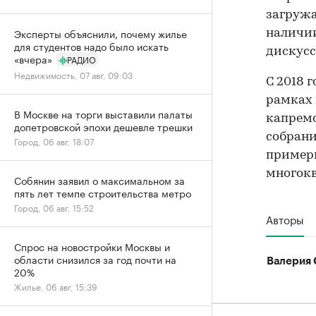
загружа
Эксперты объяснили, почему жилье
наличии
для студентов надо было искать
дискусс
«вчера»
РАДИО
Недвижимость, 07 авг, 09:03
С 2018 
рамках 
В Москве на торги выставили палаты
капремо
допетровской эпохи дешевле трешки
собрани
Город, 06 авг, 18:07
примерн
многок
Собянин заявил о максимальном за
пять лет темпе строительства метро
Город, 06 авг, 15:52
Авторы
Спрос на новостройки Москвы и
области снизился за год почти на
Валерия 
20%
Жилье, 06 авг, 15:39