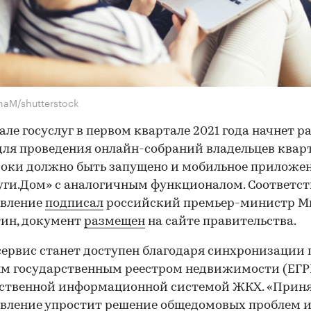
naM/shutterstock
але госуслуг в первом квартале 2021 года начнет р
для проведения онлайн-собраний владельцев кварт
роки должно быть запущено и мобильное приложе
уги.Дом» с аналогичным функционалом. Соответс
овление
подписал
российский премьер-министр М
ин, документ
размещен
на сайте правительства.
ервис станет доступен благодаря синхронизации 
м государственным реестром недвижимости (ЕГР
рственной информационной системой ЖКХ. «Прин
вление упростит решение общедомовых проблем и