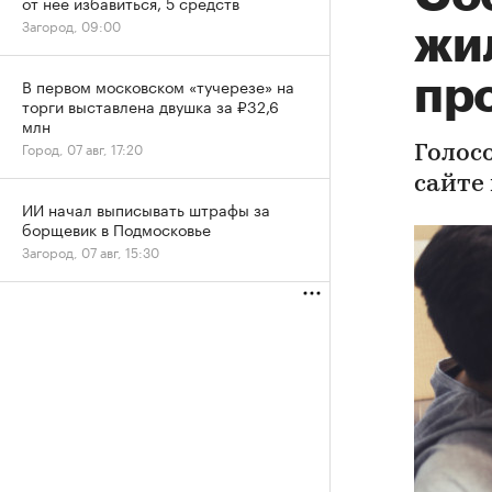
от нее избавиться, 5 средств
Загород, 09:00
жи
пр
В первом московском «тучерезе» на
торги выставлена двушка за ₽32,6
млн
Город, 07 авг, 17:20
Голос
сайте
ИИ начал выписывать штрафы за
борщевик в Подмосковье
Загород, 07 авг, 15:30