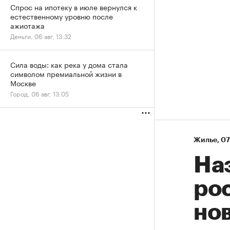
Спрос на ипотеку в июле вернулся к
естественному уровню после
ажиотажа
Деньги, 06 авг, 13:32
Сила воды: как река у дома стала
символом премиальной жизни в
Москве
Город, 06 авг, 13:05
Жилье
⁠,
07
На
рос
нов