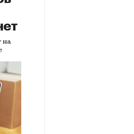
нет
 на
е