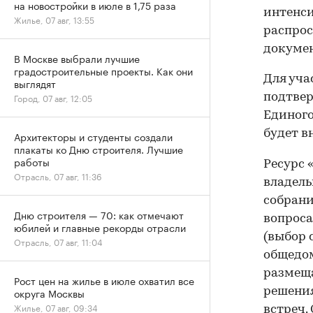
на новостройки в июле в 1,75 раза
интенси
Жилье, 07 авг, 13:55
распрос
докумен
В Москве выбрали лучшие
градостроительные проекты. Как они
Для уча
выглядят
подтвер
Город, 07 авг, 12:05
Единого
будет в
Архитекторы и студенты создали
плакаты ко Дню строителя. Лучшие
работы
Ресурс 
Отрасль, 07 авг, 11:36
владель
собрани
Дню строителя — 70: как отмечают
вопроса
юбилей и главные рекорды отрасли
(выбор 
Отрасль, 07 авг, 11:04
общедом
размеща
Рост цен на жилье в июле охватил все
решения
округа Москвы
Жилье, 07 авг, 09:34
встреч.