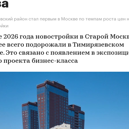
за
вский район стал первым в Москве по темпам роста цен 
ойки
е 2026 года новостройки в Старой Моск
ее всего подорожали в Тимирязевском
е. Это связано с появлением в экспозиц
о проекта бизнес-класса