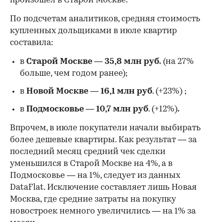
произошел в Старой Москве.
По подсчетам аналитиков, средняя стоимость
купленных дольщиками в июле квартир
составила:
в
Старой Москве
—
35,8 млн руб.
(на 27%
больше, чем годом ранее);
в
Новой Москве
—
16,1 млн руб
. (+23%)
;
в
Подмосковье
—
10,7 млн руб
. (+12%)
.
Впрочем, в июле покупатели начали выбирать
более дешевые квартиры. Как результат — за
последний месяц средний чек сделки
уменьшился в Старой Москве на 4%, а в
Подмосковье — на 1%, следует из данных
DataFlat. Исключение составляет лишь Новая
Москва, где средние затраты на покупку
новостроек немного увеличились — на 1% за