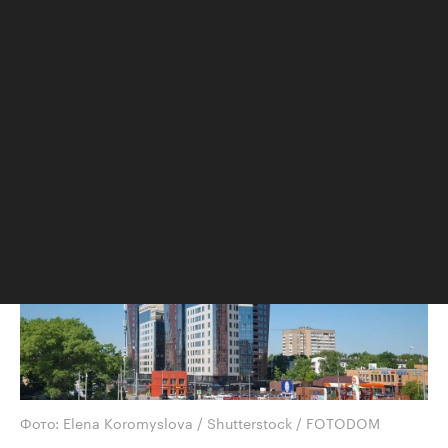
В июле 2026 года новостройки в Старой
Москве сильнее всего подорожали в
Тимирязевском районе. Это связано с
появлением в экспозиции нового
проекта бизнес-класса
Фото: Elena Koromyslova / Shutterstock / FOTODOM