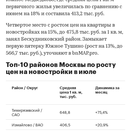
первичного жилья увеличилась по сравнению с
июнем на 18% и составила 413,2 тыс. руб.
Четвертое место с ростом цен на квартиры в
новостройках на 15%, до 475,8 тыс. руб. за 1 кв. м,
занял Бескудниковский район. Замыкает
первую пятерку Южное Тушино (рост на 13%, до
566,7 тыс. руб.), уточняют в bnMAP.pro.
Топ-10 районов Москвы по росту
цен на новостройки в июле
00:00
/
00:00
Район / Округ
Средняя
Динамика за
цена 1 кв. м,
месяц
тыс. руб.
Тимирязевский /
648,8
+75,4%
САО
Измайлово / ВАО
406,5
+20,9%