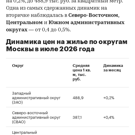
на 0,2%, до 488,9 тыс. руб. за квадратный метр.
Одна из самых сдержанных динамик на
вторичке наблюдалась в
Северо-Восточном,
Центральном
и
Южном административных
округах
— от 0,4 до 0,5%.
Динамика цен на жилье по округам
Москвы в июле 2026 года
Округ
Средняя
Динамика
цена 1 кв.
за месяц
м, тыс.
руб.
Западный
административный округ
488,9
+0,2%
(ЗАО)
Северо-восточный
административный округ
387,1
+0,4%
(СВАО)
Центральный