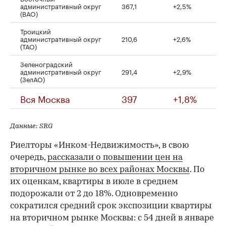
административный округ
367,1
+2,5%
(ВАО)
Троицкий
административный округ
210,6
+2,6%
(ТАО)
Зеленоградский
административный округ
291,4
+2,9%
(ЗелАО)
Вся Москва
397
+1,8%
Данные: SRG
Риелторы «Инком-Недвижимость», в свою
очередь,
рассказали о повышении цен на
вторичном рынке во всех районах Москвы
. По
их оценкам, квартиры в июле в среднем
подорожали от 2 до 18%. Одновременно
сократился средний срок экспозиции квартиры
на вторичном рынке Москвы: с 54 дней в январе