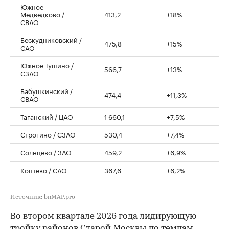
Южное
Медведково /
413,2
+18%
СВАО
Бескудниковский /
475,8
+15%
САО
Южное Тушино /
566,7
+13%
СЗАО
Бабушкинский /
474,4
+11,3%
СВАО
Таганский / ЦАО
1 660,1
+7,5%
Строгино / СЗАО
530,4
+7,4%
Солнцево / ЗАО
459,2
+6,9%
Коптево / САО
367,6
+6,2%
Источник: bnMAP.pro
Во втором квартале 2026 года лидирующую
тройку районов Старой Москвы по темпам