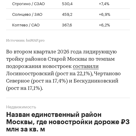
Строгино / СЗАО
530,4
+7,4%
Солнцево / ЗАО
459,2
+6,9%
Коптево / САО
367,6
+6,2%
Источник: bnMAP.pro
Во втором квартале 2026 года лидирующую
тройку районов Старой Москвы по темпам
подорожания новостроек
составили
Лосиноостровский (рост на 22,1%), Чертаново
Северное (рост на 17,4%) и Бескудниковский
(рост на 17,1%).
Недвижимость
Назван единственный район
Москвы, где новостройки дороже ₽3
млн за кв. м