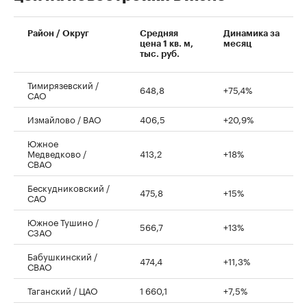
00:00
/
00:00
Район / Округ
Средняя
Динамика за
цена 1 кв. м,
месяц
тыс. руб.
Тимирязевский /
648,8
+75,4%
САО
Измайлово / ВАО
406,5
+20,9%
Южное
Медведково /
413,2
+18%
СВАО
Бескудниковский /
475,8
+15%
САО
Южное Тушино /
566,7
+13%
СЗАО
Бабушкинский /
474,4
+11,3%
СВАО
Таганский / ЦАО
1 660,1
+7,5%