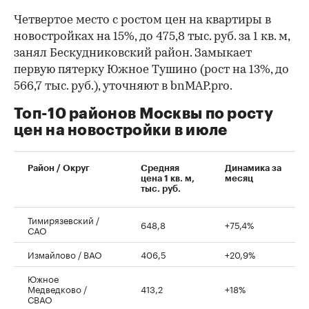
Четвертое место с ростом цен на квартиры в
новостройках на 15%, до 475,8 тыс. руб. за 1 кв. м,
занял Бескудниковский район. Замыкает
первую пятерку Южное Тушино (рост на 13%, до
566,7 тыс. руб.), уточняют в bnMAP.pro.
Топ-10 районов Москвы по росту
цен на новостройки в июле
00:00
/
00:00
Район / Округ
Средняя
Динамика за
цена 1 кв. м,
месяц
тыс. руб.
Тимирязевский /
648,8
+75,4%
САО
Измайлово / ВАО
406,5
+20,9%
Южное
Медведково /
413,2
+18%
СВАО