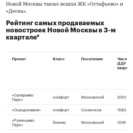
Новой Москвы также вошли ЖК «Остафьево» и
«Десна».
Рейтинг самых продаваемых
новостроек Новой Москвы в 3-м
квартале*
Проект
Класс
Поселение
Число
ДДУ в 1
квартал
«Саларьево
комфорт
Московский
2001
Парк»
00:00
/
00:00
«Скандинавия»
комфорт
Сосенское
1580
«Румянцево
бизнес
Московский
1239
Парк»