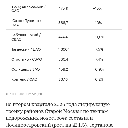
Бескудниковский /
475,8
+15%
САО
Южное Тушино /
566,7
+13%
СЗАО
Бабушкинский /
474,4
+11,3%
СВАО
Таганский / ЦАО
1 660,1
+7,5%
Строгино / СЗАО
530,4
+7,4%
Солнцево / ЗАО
459,2
+6,9%
Коптево / САО
367,6
+6,2%
Источник: bnMAP.pro
Во втором квартале 2026 года лидирующую
тройку районов Старой Москвы по темпам
подорожания новостроек
составили
Лосиноостровский (рост на 22,1%), Чертаново