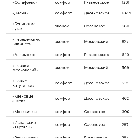
«Остафьево»
комфорт
Рязановское
1231
«Десна»
комфорт
Десеновское
1044
«Бунинские
эконом
Сосенское
980
луга»
«Переделкино
эконом
Московский
827
Ближнее»
«Алхимово»
комфорт
Рязановское
649
«Первый
эконом
Московский
569
Московский»
«Новые
комфорт
Десеновское
518
Ватутинки»
«Кленовые
комфорт
Десеновское
462
аллеи»
«Москвичка»
комфорт
Сосенское
309
«Испанские
комфорт
Сосенское
287
кварталы»
«Рассказово»
комфорт
Внуковское
284