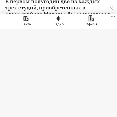
В первом полугодии две из каждых
трех студий, приобретенных в
новостройках Москвы, были куплены в
ипотеку. В сегменте трешек ипотечных
Лента
Радио
Офисы
сделок менее половины, а среди
четырехкомнатных квартир — лишь
около четверти