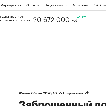
Мероприятия
Отрасли
Недвижимость
Autonews
РБК Ком
20 672 000
 цена квартиры
Образование
РБК Курсы
РБК Life
Тренды
+5.87%
Визионеры
Н
вских новостройках
руб
Дискуссионный клуб
Исследования
Кредитные рейтинги
Фр
Спецпроекты
Проверка контрагентов
Политика
Экономи
к наличной валюты
Поделиться
Жилье
⁠,
08 сен 2020, 10:55
Заброшенный до