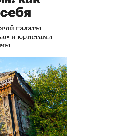
 себя
овой палаты
ью» и юристами
емы