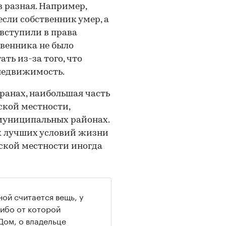
 разная. Например,
сли собственник умер, а
 вступили в права
твенника не было
ть из-за того, что
 недвижимость.
транах, наибольшая часть
ской местности,
муниципальных районах.
х лучших условий жизни
ьской местности иногда
ой считается вещь, у
либо от которой
 Дом, о владельце