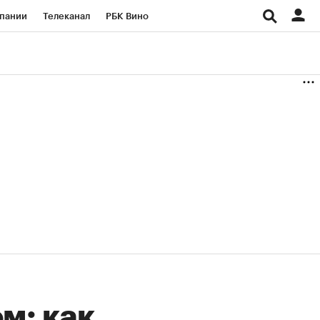
пании
Телеканал
РБК Вино
ациональные проекты
Город
аншизы
Газета
ка
Бизнес
м: как