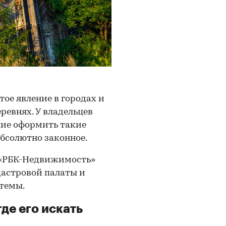
ое явление в городах и
ревнях. У владельцев
ние оформить такие
абсолютно законное.
 «РБК-Недвижимость»
дастровой палаты и
 темы.
де его искать