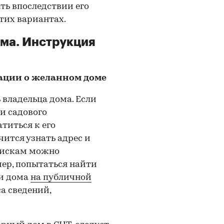
ть впоследствии его
тих вариантах.
ма. Инструкция
мации о желанном доме
 владельца дома. Если
и садового
атиться к его
чится узнать адрес и
поискам можно
ер, попытаться найти
 и дома
на публичной
а сведений,