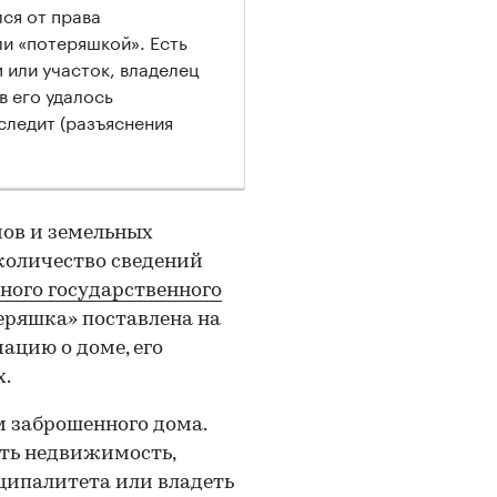
лся от права
и «потеряшкой». Есть
 или участок, владелец
в его удалось
следит (разъяснения
ов и земельных
 количество сведений
ного государственного
теряшка» поставлена на
ацию о доме, его
х.
м заброшенного дома.
ть недвижимость,
ципалитета или владеть