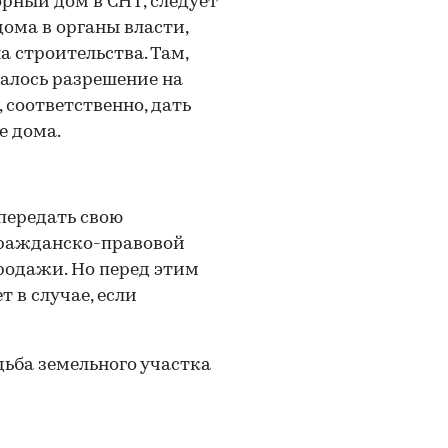
орный дом в СНТ, следует
ома в органы власти,
 строительства. Там,
алось разрешение на
 соответственно, дать
е дома.
передать свою
 гражданско-правовой
продажи. Но перед этим
 в случае, если
удьба земельного участка