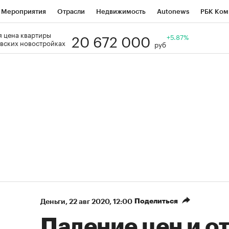
Мероприятия
Отрасли
Недвижимость
Autonews
РБК Ком
20 672 000
 цена квартиры
Образование
РБК Курсы
РБК Life
Тренды
+5.87%
Визионеры
Н
вских новостройках
руб
Дискуссионный клуб
Исследования
Кредитные рейтинги
Фр
Спецпроекты
Проверка контрагентов
Политика
Экономи
к наличной валюты
Поделиться
Деньги
⁠,
22 авг 2020, 12:00
Падение цен и о