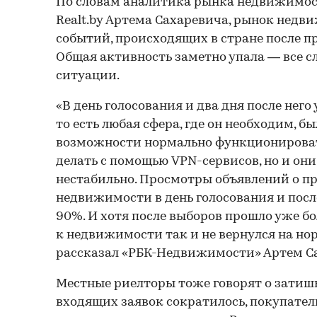
По словам аналитика рынка недвижимос
Realt.by Артема Сахаревича, рынок недв
событий, происходящих в стране после п
Общая активность заметно упала — все с
ситуации.
«В день голосования и два дня после него 
то есть любая сфера, где он необходим, б
возможности нормально функционироват
делать с помощью VPN-сервисов, но и он
нестабильно. Просмотры объявлений о п
недвижимости в день голосования и после
90%. И хотя после выборов прошло уже бо
к недвижимости так и не вернулся на но
рассказал «РБК-Недвижимости» Артем С
Местные риелторы тоже говорят о затишь
входящих заявок сократилось, покупател