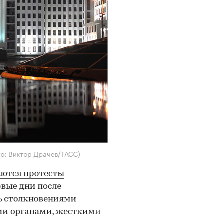
о: Виктор Драчев/ТАСС)
аются протесты
рвые дни после
ь столкновениями
ми органами, жесткими