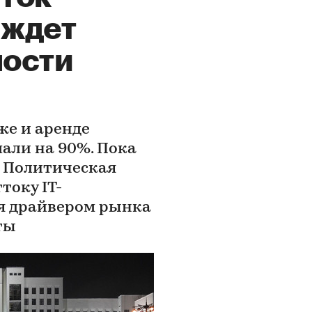
 ждет
ости
же и аренде
али на 90%. Пока
. Политическая
току IT-
ся драйвером рынка
ты