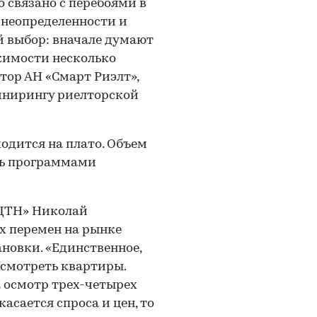
 связано с перебоями в
и неопределенности и
 выбор: вначале думают
жимости несколько
тор АН «Смарт Риэлт»,
инирингу риелторской
дится на плато. Объем
дь программами
лЦТН» Николай
х перемен на рынке
новки. «Единственное,
 смотреть квартиры.
 осмотр трех-четырех
касается спроса и цен, то