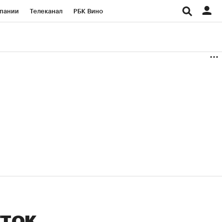
пании
Телеканал
РБК Вино
ациональные проекты
Город
аншизы
Газета
ка
Бизнес
тток