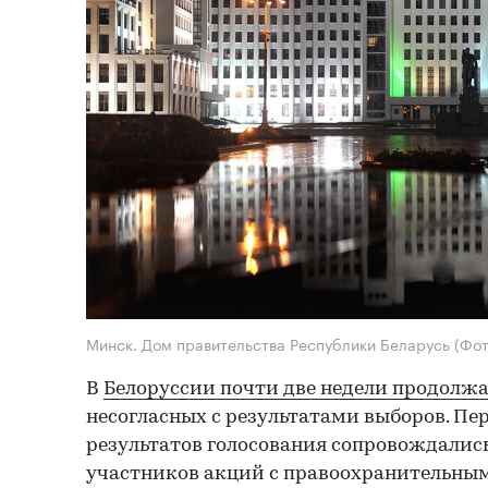
Минск. Дом правительства Республики Беларусь
(Фот
В
Белоруссии почти две недели продолж
несогласных с результатами выборов. Пе
результатов голосования сопровождалис
участников акций с правоохранительны