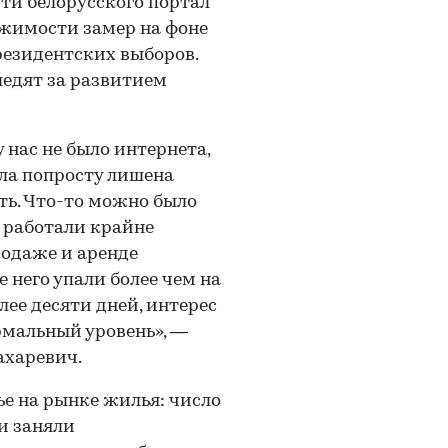
ти белорусского портал
ижимости замер на фоне
резидентских выборов.
ледят за развитием
у нас не было интернета,
ыла попросту лишена
ь. Что-то можно было
и работали крайне
родаже и аренде
 него упали более чем на
лее десяти дней, интерес
рмальный уровень», —
ахаревич.
е на рынке жилья: число
и заняли