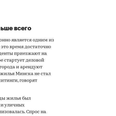
ьше всего
онно является одним из
 это время достаточно
уденты приезжают на
ре стартует деловой
города и арендуют
 жилья Минска не стал
итинги, говорят
нды жилья был
 и уличных
изовалась. Спрос на