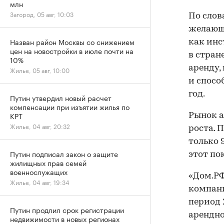
млн
Загород, 05 авг, 10:03
По слов
желающ
Назван район Москвы со снижением
как инс
цен на новостройки в июле почти на
в стран
10%
аренду,
Жилье, 05 авг, 10:00
и спосо
год.
Путин утвердил новый расчет
компенсации при изъятии жилья по
КРТ
Рынок а
Жилье, 04 авг, 20:32
роста. 
только 
Путин подписал закон о защите
этот по
жилищных прав семей
военнослужащих
«Дом.РФ
Жилье, 04 авг, 19:34
компани
период 
Путин продлил срок регистрации
арендно
недвижимости в новых регионах