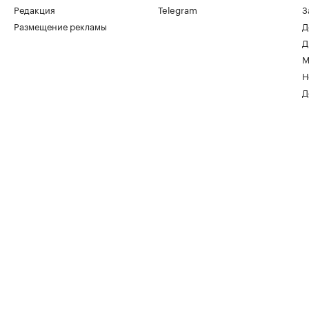
Редакция
Telegram
З
Размещение рекламы
Д
Д
М
Н
Д