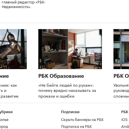
главный редактор «РБК-
Недвижимость».
ние
РБК Образование
РБК О
ним: как
«Не бейте людей по рукам»:
Увольня
ь и
почему вредно наказывать за
руково
а развитие
промахи и ошибки
сложны
убрики
Подписки
РБК
илье
Скрыть баннеры на РБК
iOS
ород
Подписка на РБК
And