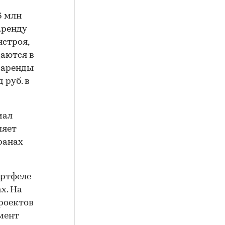
6 млн
аренду
нстроя,
даются в
 аренды
 руб. в
иал
ляет
ранах
ортфеле
х. На
роектов
мент