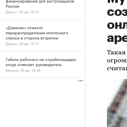
финансирования для застройщиков
России
со
Деньги, 05 авг, 18:13
он
«Домклик» отметил
перераспределение ипотечного
ар
спроса в сторону вторички
Деньги, 05 авг, 15:13
Такая
Гибель рабочего на стройплощадке:
огром
когда отвечает руководитель
счита
Мнения, 05 авг, 13:29