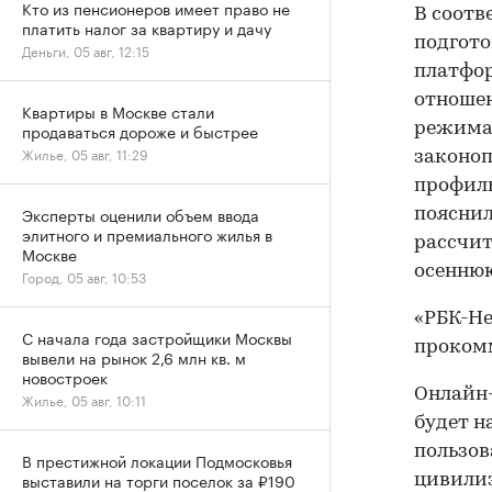
Кто из пенсионеров имеет право не
В соотв
платить налог за квартиру и дачу
подгото
Деньги, 05 авг, 12:15
платфор
отношен
Квартиры в Москве стали
режима 
продаваться дороже и быстрее
Жилье, 05 авг, 11:29
законоп
профиль
Эксперты оценили объем ввода
пояснил
элитного и премиального жилья в
рассчит
Москве
осеннюю
Город, 05 авг, 10:53
«РБК-Не
С начала года застройщики Москвы
прокомм
вывели на рынок 2,6 млн кв. м
новостроек
Онлайн-
Жилье, 05 авг, 10:11
будет 
пользов
В престижной локации Подмосковья
выставили на торги поселок за ₽190
цивилиз