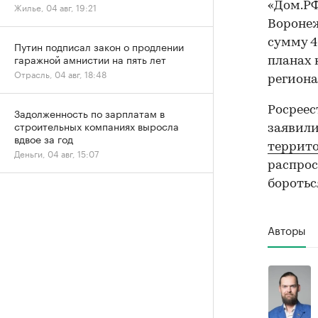
«Дом.РФ
Жилье, 04 авг, 19:21
Воронеж
сумму 4
Путин подписал закон о продлении
гаражной амнистии на пять лет
планах 
Отрасль, 04 авг, 18:48
региона
Росреес
Задолженность по зарплатам в
строительных компаниях выросла
заявили
вдвое за год
террит
Деньги, 04 авг, 15:07
распрос
боротьс
Авторы