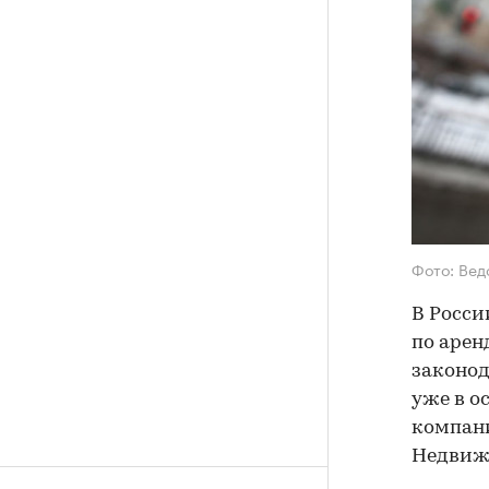
Фото: Ве
В Росси
по арен
законод
уже в о
компан
Недвиж