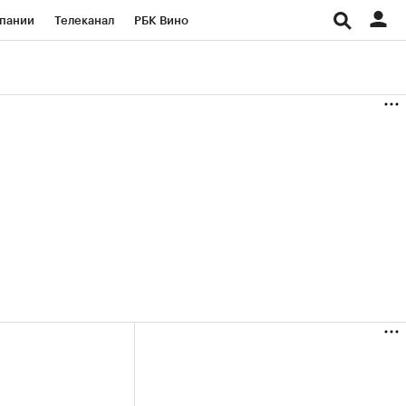
пании
Телеканал
РБК Вино
ациональные проекты
Город
аншизы
Газета
ка
Бизнес