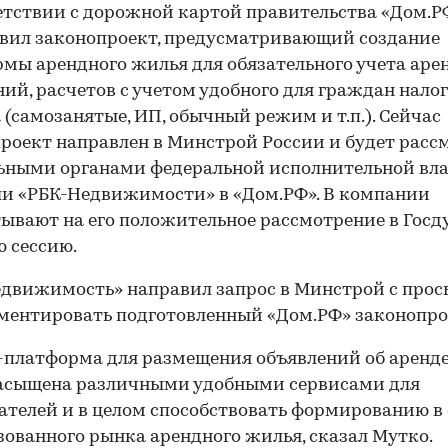
етствии с дорожной картой правительства «Дом.Р
вил законопроект, предусматривающий создание
мы арендного жилья для обязательного учета ар
ий, расчетов с учетом удобного для граждан нало
(самозанятые, ИП, обычный режим и т.п.). Сейчас
роект направлен в Минстрой России и будет расс
ными органами федеральной исполнительной вла
и «РБК-Недвижимости» в «Дом.РФ». В компании
ывают на его положительное рассмотрение в Госд
 сессию.
движимость» направил запрос в Минстрой с прос
ентировать подготовленный «Дом.РФ» законопро
платформа для размещения объявлений об аренд
насыщена различными удобными сервисами для
ателей и в целом способствовать формированию в
ованного рынка арендного жилья, сказал Мутко.