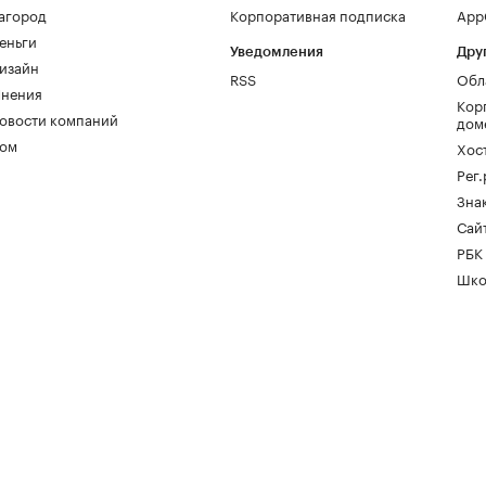
агород
Корпоративная подписка
AppG
еньги
Уведомления
Дру
изайн
RSS
Обл
нения
Кор
овости компаний
дом
ом
Хос
Рег
Зна
Сайт
РБК
Шко