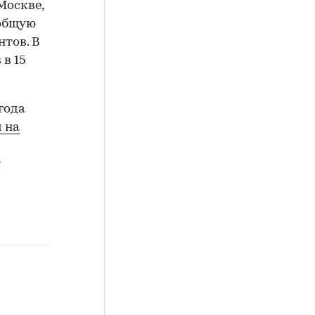
Москве,
 общую
нтов. В
в 15
года
 на
т