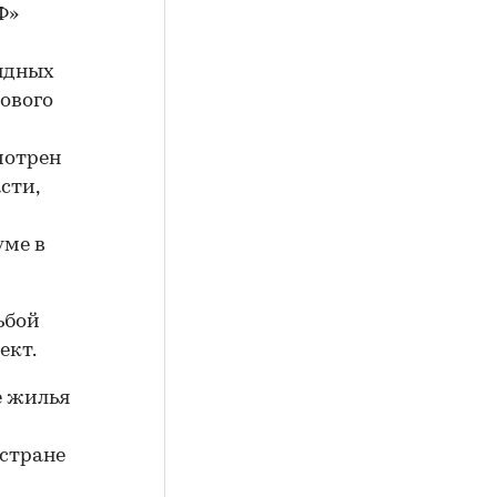
Ф»
ендных
гового
мотрен
сти,
уме в
ьбой
ект.
е жилья
 стране