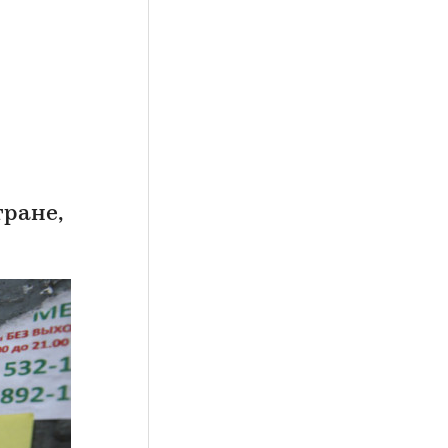
тране,