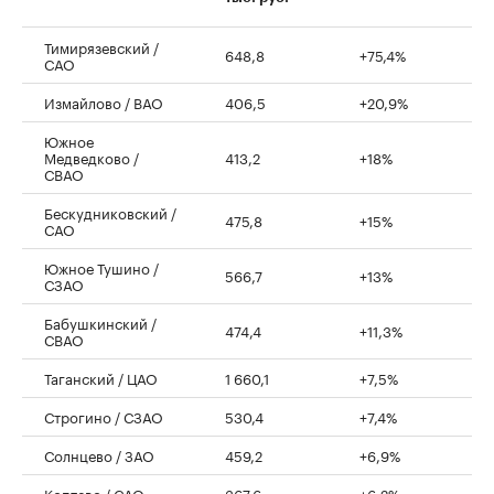
Тимирязевский /
648,8
+75,4%
САО
Измайлово / ВАО
406,5
+20,9%
Южное
Медведково /
413,2
+18%
СВАО
Бескудниковский /
475,8
+15%
САО
Южное Тушино /
566,7
+13%
СЗАО
Бабушкинский /
474,4
+11,3%
СВАО
Таганский / ЦАО
1 660,1
+7,5%
Строгино / СЗАО
530,4
+7,4%
Солнцево / ЗАО
459,2
+6,9%
Коптево / САО
367,6
+6,2%