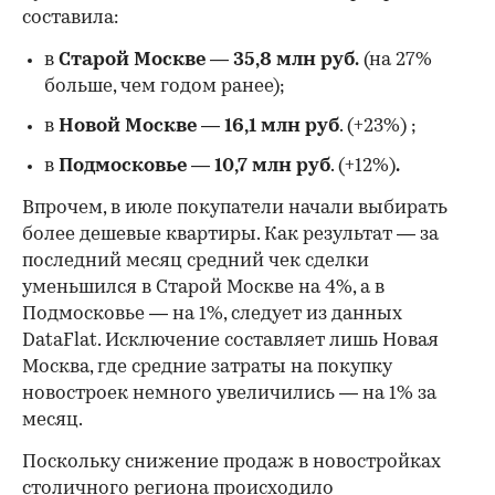
составила:
в
Старой Москве
—
35,8 млн руб.
(на 27%
больше, чем годом ранее);
в
Новой Москве
—
16,1 млн руб
. (+23%)
;
в
Подмосковье
—
10,7 млн руб
. (+12%)
.
Впрочем, в июле покупатели начали выбирать
более дешевые квартиры. Как результат — за
последний месяц средний чек сделки
уменьшился в Старой Москве на 4%, а в
Подмосковье — на 1%, следует из данных
DataFlat. Исключение составляет лишь Новая
Москва, где средние затраты на покупку
новостроек немного увеличились — на 1% за
месяц.
Поскольку снижение продаж в новостройках
столичного региона происходило