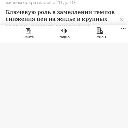
жильем сократилось с 20 до 10
Ключевую роль в замедлении темпов
снижения цен на жилье в крупных
городах сыграло сокращение
предложения. В условиях
Лента
Радио
Офисы
сохраняющейся неопределенности
собственники отложили сделки. Еще
одна причина тренда — оживление
спроса