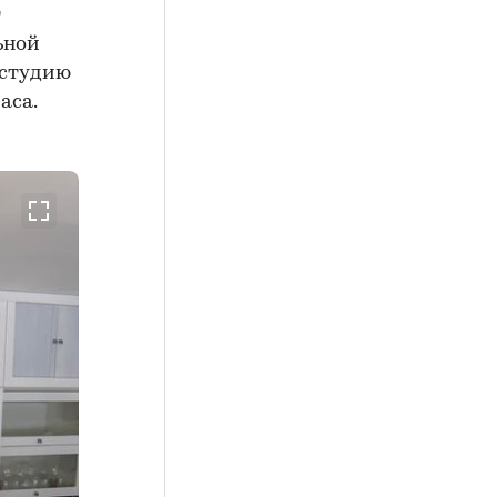
т
ьной
 студию
аса.