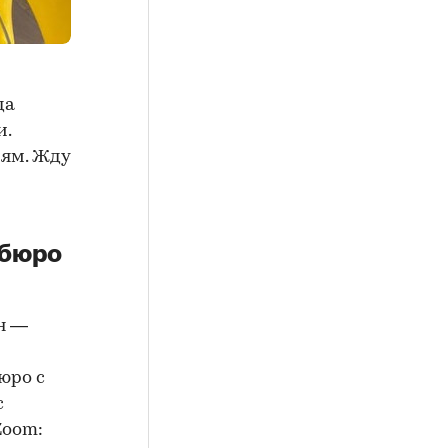
да
и.
иям. Жду
 бюро
н —
юро с
с
Zoom: