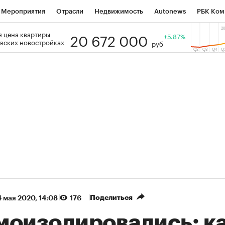
Мероприятия
Отрасли
Недвижимость
Autonews
РБК Ком
20 672 000
 цена квартиры
 РБК
РБК Образование
РБК Курсы
РБК Life
+5.87%
Тренды
Виз
вских новостройках
руб
ь
Крипто
РБК Бизнес-среда
Дискуссионный клуб
Исследо
зета
Спецпроекты СПб
Конференции СПб
Спецпроекты
кономика
Бизнес
Технологии и медиа
Финансы
Рынок на
(+87,67%)
(+30,69%)
 450
АФК «Система» ₽12
Купить
Ку
ПСБ к 29.07.27
прогноз БКС к 15.07.27
Поделиться
4 мая 2020, 14:08
176
моизолировались: к