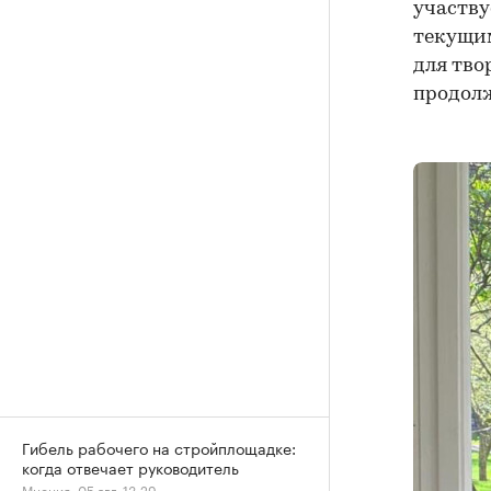
участву
текущим
для тво
продолж
Гибель рабочего на стройплощадке:
когда отвечает руководитель
Мнения, 05 авг, 13:29