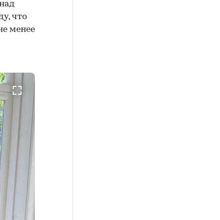
 над
у, что
не менее