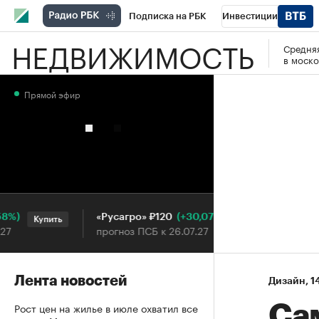
Подписка на РБК
Инвестиции
НЕДВИЖИМОСТЬ
Средняя
РБК Вино
Спорт
Школа управления
в моско
Национальные проекты
Город
Стил
Прямой эфир
Кредитные рейтинги
Франшизы
Га
Проверка контрагентов
Политика
Э
(+30,07%)
«Русагро» ₽120
Ozon ₽5
Купить
Купить
прогноз ПСБ к 26.07.27
прогноз 
Лента новостей
Дизайн
⁠,
1
Рост цен на жилье в июле охватил все
Са