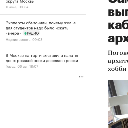
округа Москвы
Жилье, 09:34
вы
ка
Эксперты объяснили, почему жилье
для студентов надо было искать
«вчера»
РАДИО
ар
Недвижимость, 09:03
Погов
В Москве на торги выставили палаты
допетровской эпохи дешевле трешки
архит
Город, 06 авг, 18:07
хобби