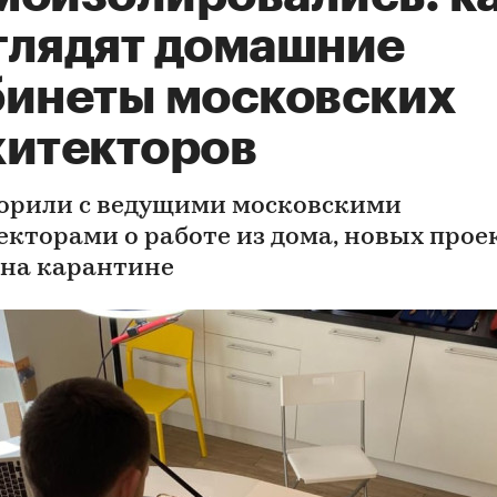
глядят домашние
бинеты московских
хитекторов
орили с ведущими московскими
екторами о работе из дома, новых прое
 на карантине