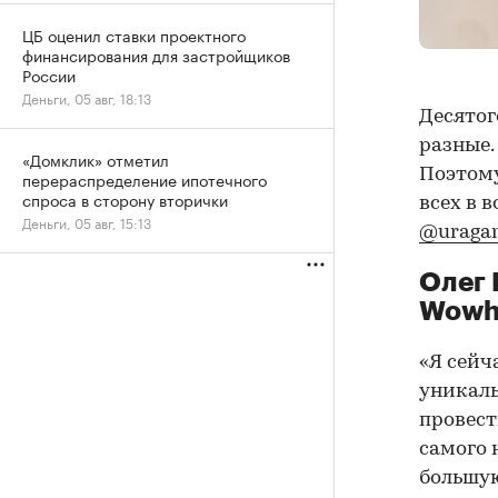
ЦБ оценил ставки проектного
финансирования для застройщиков
России
Деньги, 05 авг, 18:13
Десятог
разные.
«Домклик» отметил
Поэтому
перераспределение ипотечного
спроса в сторону вторички
всех в 
Деньги, 05 авг, 15:13
@uragan
Олег 
Wowh
«Я сейч
уникаль
провест
самого 
большую