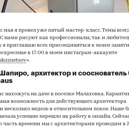
о мая я провел уже пятый мастер-класс. Темы всег
 С нами рисуют как профессионалы, так и любител
 я приглашаю всех присоединяться к моим занят
воскресенье в 17:00 в моем инстаграм-аккаунте
kuznetsov
».
Шапиро, архитектор и сооснователь
aus
ас нахожусь на даче в поселке Малаховка. Каранти
ная возможность для действующего архитектора
и несколько недель в относительном покое. Наше б
00:00
/
00:00
начала успешно перешло на работу в онлайн. Сейча
 часть времени мы с архитекторами проводим в 