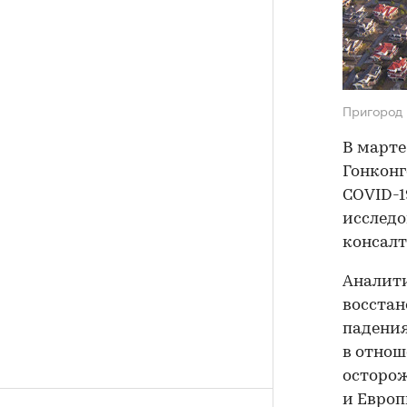
Пригород 
В марте
Гонконг
COVID-1
исследо
консалт
Аналити
восстан
падения
в отнош
осторож
и Европ