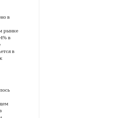
но в
ом рынке
14% в
е
ается в
к
лось
бщем
в
и