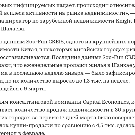
овых инфицируемых падает, происходит относите
 всплеск активности на рынке недвижимости», 
а директор по зарубежной недвижимости Knight 
 Шалаева.
о данным Sou-Fun CREIS, одного из крупнейших по
мости Китая, в некоторых китайских городах р
осстанавливаются. Последние данные Sou-Fun CRE
ают, что еженедельные продажи жилья в Шанхае 
а в последнюю неделю января — было зафиксиро
, но их количество выросло до 1,3 тыс. на неделе,
щейся с 9 марта.
ым консалтинговой компании Capital Economics, 
вает количество продаж недвижимости в 30 кру
их городах, за первые 17 дней марта было соверше
елок купли-продажи по сравнению с 4,5 тыс. сделок
период в феврале.