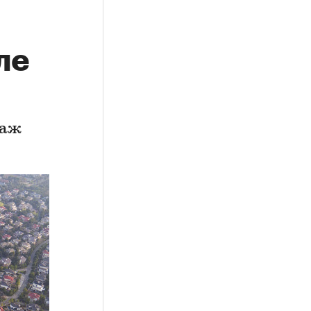
ле
даж