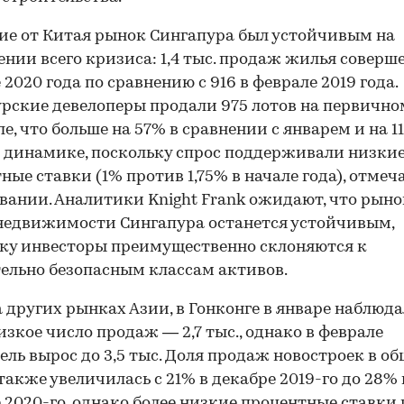
ие от Китая рынок Сингапура был устойчивым на
нии всего кризиса: 1,4 тыс. продаж жилья соверше
 2020 года по сравнению с 916 в феврале 2019 года.
рские девелоперы продали 975 лотов на первичн
ле, что больше на 57% в сравнении с январем и на 1
 динамике, поскольку спрос поддерживали низки
ные ставки (1% против 1,75% в начале года), отмеч
вании. Аналитики Knight Frank ожидают, что рыно
недвижимости Сингапура останется устойчивым,
ку инвесторы преимущественно склоняются к
ельно безопасным классам активов.
а других рынках Азии, в Гонконге в январе наблюда
изкое число продаж — 2,7 тыс., однако в феврале
ель вырос до 3,5 тыс. Доля продаж новостроек в о
также увеличилась с 21% в декабре 2019-го до 28% 
 2020-го, однако более низкие процентные ставки 