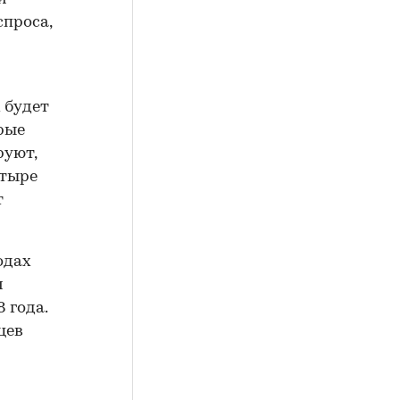
спроса,
 будет
рые
руют,
етыре
т
одах
м
 года.
цев