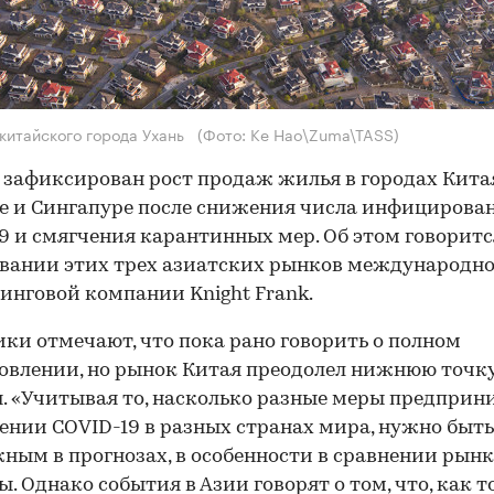
китайского города Ухань
(Фото: Ke Hao\Zuma\TASS)
 зафиксирован рост продаж жилья в городах Кита
е и Сингапуре после снижения числа инфицирова
9 и смягчения карантинных мер. Об этом говоритс
вании этих трех азиатских рынков международн
инговой компании Knight Frank.
ки отмечают, что пока рано говорить о полном
овлении, но рынок Китая преодолел нижнюю точк
. «Учитывая то, насколько разные меры предпри
ении COVID-19 в разных странах мира, нужно быть
ным в прогнозах, в особенности в сравнении рын
ы. Однако события в Азии говорят о том, что, как т