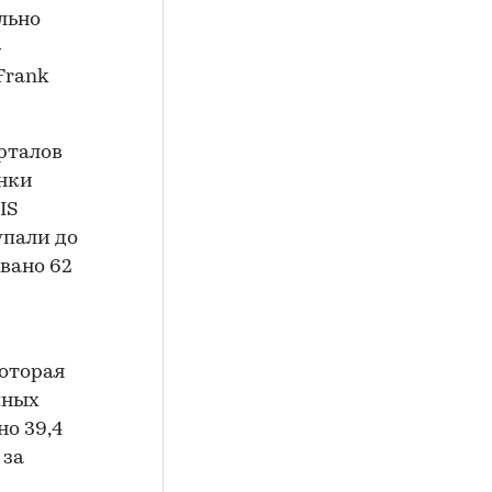
льно
—
Frank
рталов
ынки
IS
упали до
вано 62
которая
пных
но 39,4
 за