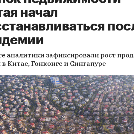
тая начал
сстанавливаться пос
ндемии
те аналитики зафиксировали рост про
 в Китае, Гонконге и Сингапуре