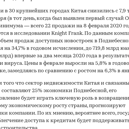
 в 30 крупнейших городах Китая снизились с 7,9 т
бря (в тот день, когда был выявлен первый случай 
минимума — всего 22 продажи на 8 февраля 2020 го
тся в исследовании Knight Frank. По данным комп
бъем продаж доступных новостроек в Поднебесн
я на 34,7% в годовом исчислении, до 719,8 млрд юа
 млрд) впервые за два месяца 2020 года в результат
 вируса. Цены в феврале выросли на 5,8% в годов
е, замедляясь по сравнению с ростом на 6,3% в ян
м того что сектор недвижимости Китая и связанны
 составляют 25% экономики Поднебесной, его
овление будет играть ключевую роль в возвращени
му экономическому росту страны, прогнозируют
ки компании. По их мнению, вероятнее всего, гос
блегчение доступа к кредитам будет поддерживат
 строительства.