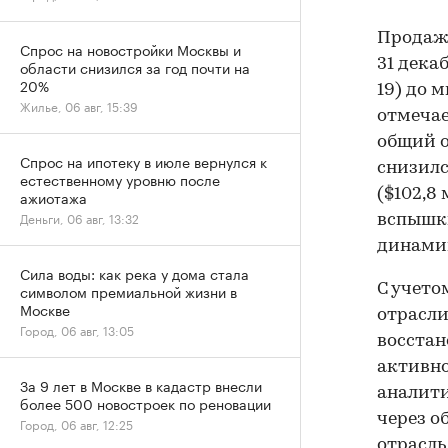
Продажи
Спрос на новостройки Москвы и
31 дека
области снизился за год почти на
20%
19) до 
Жилье, 06 авг, 15:39
отмечае
общий о
Спрос на ипотеку в июле вернулся к
снизилс
естественному уровню после
($102,8
ажиотажа
Деньги, 06 авг, 13:32
вспышки
динамик
Сила воды: как река у дома стала
С учето
символом премиальной жизни в
Москве
отрасли
Город, 06 авг, 13:05
восстан
активно
За 9 лет в Москве в кадастр внесли
аналити
более 500 новостроек по реновации
через о
Город, 06 авг, 12:25
отрасль