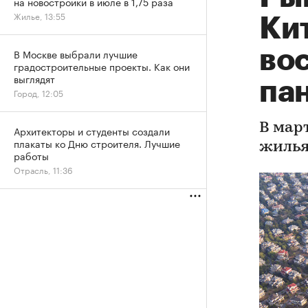
на новостройки в июле в 1,75 раза
Жилье, 13:55
Ки
во
В Москве выбрали лучшие
градостроительные проекты. Как они
выглядят
па
Город, 12:05
В мар
Архитекторы и студенты создали
плакаты ко Дню строителя. Лучшие
жилья
работы
Отрасль, 11:36