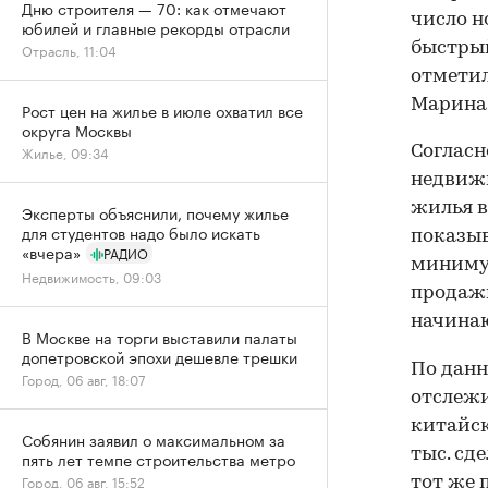
Дню строителя — 70: как отмечают
число н
юбилей и главные рекорды отрасли
быстрый
Отрасль, 11:04
отметил
Марина
Рост цен на жилье в июле охватил все
округа Москвы
Согласн
Жилье, 09:34
недвижи
жилья в
Эксперты объяснили, почему жилье
для студентов надо было искать
показыв
«вчера»
РАДИО
минимум
Недвижимость, 09:03
продажи
начинаю
В Москве на торги выставили палаты
допетровской эпохи дешевле трешки
По данн
Город, 06 авг, 18:07
отслежи
китайск
Собянин заявил о максимальном за
тыс. сд
пять лет темпе строительства метро
Город, 06 авг, 15:52
тот же 