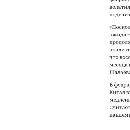
волатил
подсчит
«Поскол
ожидает
продолж
аналит
что вос
месяца 
Шалаева
В февра
Китая в
медленн
Считает
пандем