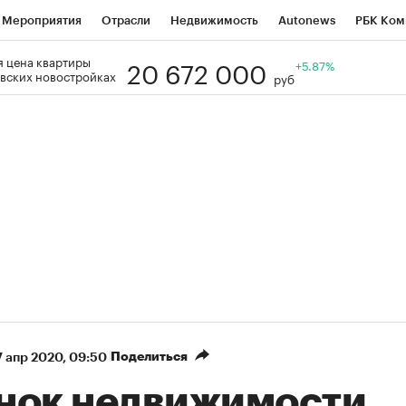
Мероприятия
Отрасли
Недвижимость
Autonews
РБК Ком
20 672 000
 цена квартиры
Образование
РБК Курсы
РБК Life
Тренды
+5.87%
Визионеры
Н
вских новостройках
руб
Дискуссионный клуб
Исследования
Кредитные рейтинги
Фр
Спецпроекты
Проверка контрагентов
Политика
Экономи
к наличной валюты
Поделиться
7 апр 2020, 09:50
нок недвижимости