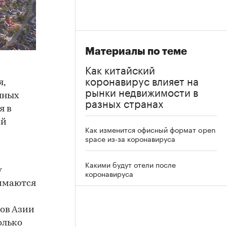
Материалы по теме
Как китайский
коронавирус влияет на
я,
рынки недвижимости в
нных
разных странах
я в
ой
Как изменится офисный формат open
space из-за коронавируса
Какими будут отели после
у
коронавируса
нимаются
ков Азии
олько