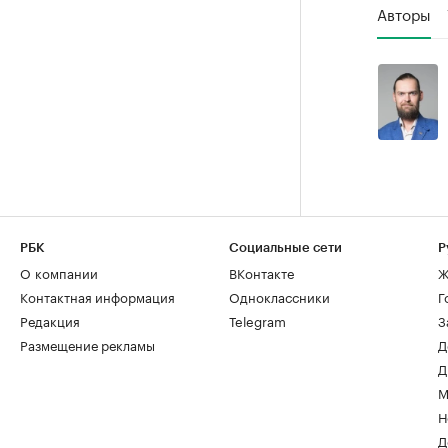
Авторы
РБК
Социальные сети
Р
О компании
ВКонтакте
Ж
Контактная информация
Одноклассники
Г
Редакция
Telegram
З
Размещение рекламы
Д
Д
М
Н
Д