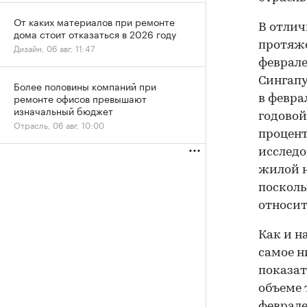
От каких материалов при ремонте
В отлич
дома стоит отказаться в 2026 году
протяже
Дизайн, 06 авг, 11:47
феврале
Сингапу
Более половины компаний при
ремонте офисов превышают
в февра
изначальный бюджет
годовой
Отрасль, 06 авг, 10:00
процент
исследо
жилой 
посколь
относит
Как и н
самое н
показат
объеме 
феврале