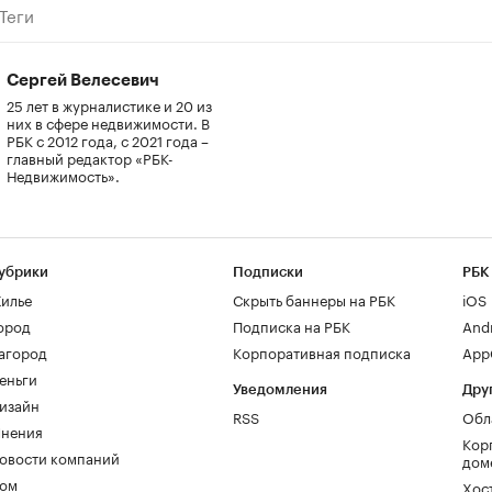
Теги
Сергей Велесевич
25 лет в журналистике и 20 из
них в сфере недвижимости. В
РБК с 2012 года, с 2021 года –
главный редактор «РБК-
Недвижимость».
убрики
Подписки
РБК
илье
Скрыть баннеры на РБК
iOS
ород
Подписка на РБК
And
агород
Корпоративная подписка
AppG
еньги
Уведомления
Дру
изайн
RSS
Обл
нения
Кор
овости компаний
дом
ом
Хос