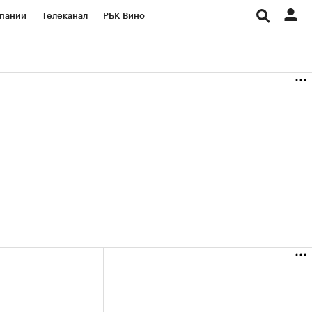
пании
Телеканал
РБК Вино
ациональные проекты
Город
аншизы
Газета
ка
Бизнес