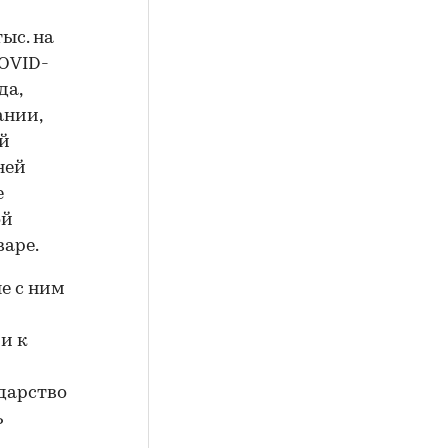
ыс. на
COVID-
да,
ании,
ой
ней
е
ой
варе.
е с ним
и к
ударство
ь