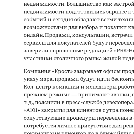
недвижимости. Большинство как застрой
недвижимости подготовились заранее к
событий и сегодня обладают всеми техн
возможностями для выбора и покупки к
онлайн. Продажи, консультации, встречи
сервисы для покупателей будут переведе
заверили опрошенные редакцией «РБК-
участники столичного рынка жилой нед
Компания «Крост» закрывает офисы прода
указу мэра, продажи будут идти бесконт
Кол-центр компании и менеджеры работа
прежнем режиме — принимают звонки, п
т. д., пояснили в пресс-службе девелопер
«А101» закрыты для клиентов с утра поне
сопутствующие процедуры переведены в 
потребуется личное присутствие для реш
документами клиентов, то в ближайшие 