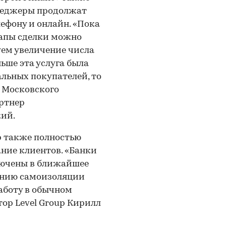
енеджеры продолжат
ефону и онлайн. «Пока
этапы сделки можно
ем увеличение числа
ньше эта услуга была
льных покупателей, то
и Московского
ртнер
ий.
p также полностью
ние клиентов. «Банки
лючены в ближайшее
дению самоизоляции
аботу в обычном
ор Level Group Кирилл