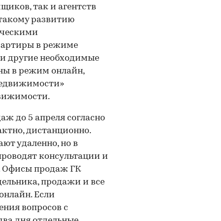
щиков, так и агентств
 такому развитию
ическими
вартиры в режиме
 и другие необходимые
ны в режим онлайн,
Недвижимости»
вижимости.
ж до 5 апреля согласно
актно, дистанционно.
ют удаленно, но в
роводят консультации и
а. Офисы продаж ГК
дельника, продажи и все
онлайн. Если
ения вопросов с
два дня отдельные