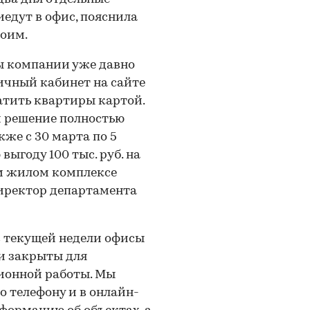
едут в офис, пояснила
Боим.
сы компании уже давно
ичный кабинет на сайте
атить квартиры картой.
и решение полностью
кже с 30 марта по 5
ыгоду 100 тыс. руб. на
м жилом комплексе
директор департамента
с текущей недели офисы
и закрыты для
ионной работы. Мы
 телефону и в онлайн-