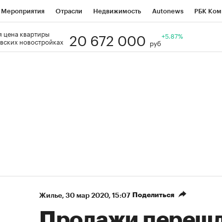
Мероприятия
Отрасли
Недвижимость
Autonews
РБК Ком
20 672 000
 цена квартиры
Образование
РБК Курсы
РБК Life
Тренды
+5.87%
Визионеры
Н
вских новостройках
руб
Дискуссионный клуб
Исследования
Кредитные рейтинги
Фр
Спецпроекты
Проверка контрагентов
Политика
Экономи
к наличной валюты
Поделиться
Жилье
⁠,
30 мар 2020, 15:07
Продажи перешл