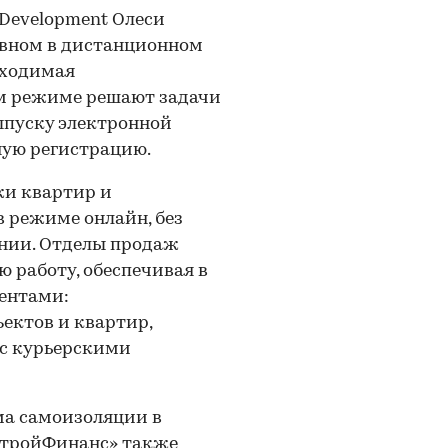
Development Олеси
овном в дистанционном
бходимая
ом режиме решают задачи
ыпуску электронной
ную регистрацию.
жи квартир и
в режиме онлайн, без
нии. Отделы продаж
 работу, обеспечивая в
ентами:
ектов и квартир,
 с курьерскими
ма самоизоляции в
СтройФинанс» также