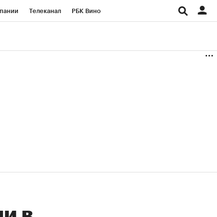
пании
Телеканал
РБК Вино
ациональные проекты
Город
аншизы
Газета
ка
Бизнес
и в