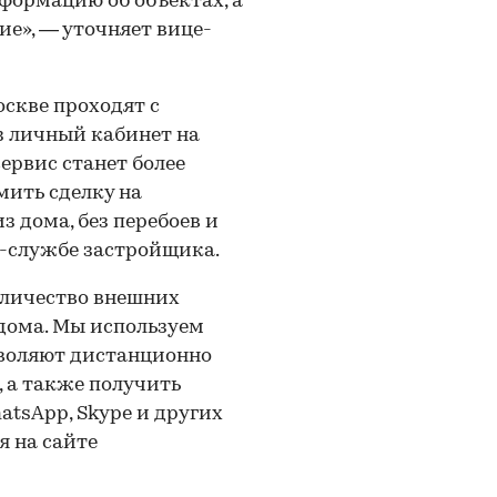
формацию об объектах, а
е», — уточняет вице-
оскве проходят с
з личный кабинет на
ервис станет более
мить сделку на
 дома, без перебоев и
с-службе застройщика.
оличество внешних
дома. Мы используем
зволяют дистанционно
 а также получить
atsApp, Skype и других
я на сайте