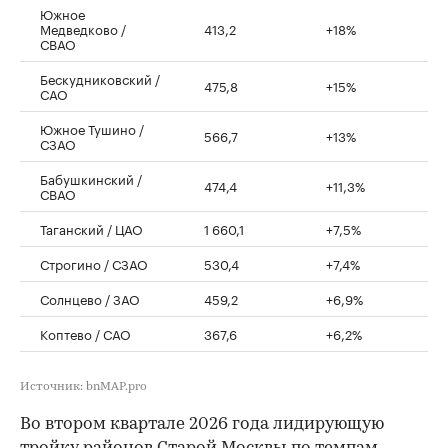
Южное
Медведково /
413,2
+18%
СВАО
Бескудниковский /
475,8
+15%
САО
Южное Тушино /
566,7
+13%
СЗАО
Бабушкинский /
474,4
+11,3%
СВАО
Таганский / ЦАО
1 660,1
+7,5%
Строгино / СЗАО
530,4
+7,4%
Солнцево / ЗАО
459,2
+6,9%
Коптево / САО
367,6
+6,2%
Источник: bnMAP.pro
Во втором квартале 2026 года лидирующую