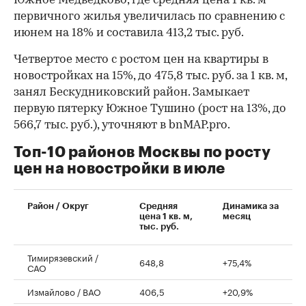
Южное Медведково, где средняя цена 1 кв. м
первичного жилья увеличилась по сравнению с
июнем на 18% и составила 413,2 тыс. руб.
Четвертое место с ростом цен на квартиры в
новостройках на 15%, до 475,8 тыс. руб. за 1 кв. м,
занял Бескудниковский район. Замыкает
первую пятерку Южное Тушино (рост на 13%, до
566,7 тыс. руб.), уточняют в bnMAP.pro.
Топ-10 районов Москвы по росту
цен на новостройки в июле
00:00
/
00:00
Район / Округ
Средняя
Динамика за
цена 1 кв. м,
месяц
тыс. руб.
Тимирязевский /
648,8
+75,4%
САО
Измайлово / ВАО
406,5
+20,9%