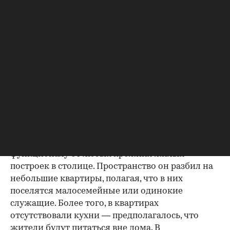
наполеоновского пожара, но потом все же
рухнула — в результате неудачной попытки
перестроить объект на новый лад.
Новый дом спроектировал известный инженер
и архитектор Эрнст Нирнзее, который сам же
являлся и собственником этого участка: землю с
обвалившейся прежней постройкой он
приобрел несколькими годами ранее.
Его идея заключалась не просто в строительстве
самого высокого дома в Москве, но и здания,
принципиально отличающегося по
функционалу от любых прежних жилых
построек в столице. Пространство он разбил на
небольшие квартиры, полагая, что в них
поселятся малосемейные или одинокие
служащие. Более того, в квартирах
отсутствовали кухни — предполагалось, что
жители будут питаться вне дома. В