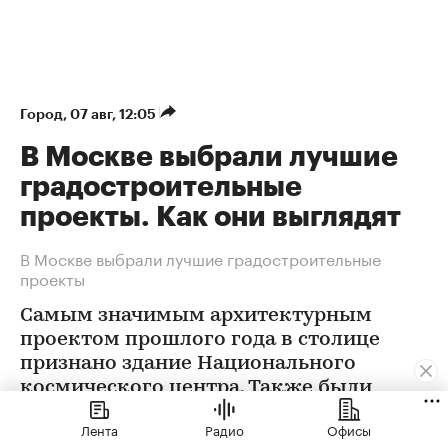
Город
⁠,
07 авг, 12:05
В Москве выбрали лучшие
градостроительные
проекты. Как они выглядят
В Москве выбрали лучшие градостроительные
проекты
Самым значимым архитектурным
проектом прошлого года в столице
признано здание Национального
космического центра. Также были
определены победители еще в 12
Лента
Радио
Офисы
номинациях